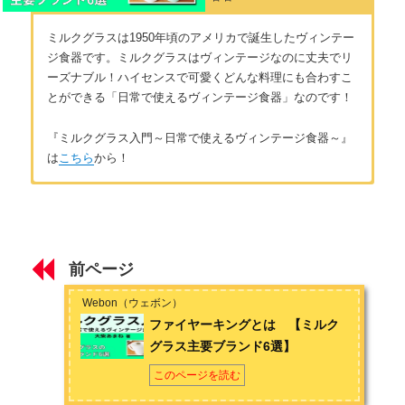
ミルクグラスは1950年頃のアメリカで誕生したヴィンテー
ジ食器です。ミルクグラスはヴィンテージなのに丈夫でリ
ーズナブル！ハイセンスで可愛くどんな料理にも合わすこ
とができる「日常で使えるヴィンテージ食器」なのです！
『ミルクグラス入門～日常で使えるヴィンテージ食器～』
は
こちら
から！
はじめに
著者：大柴あまね
ミルクグラス（ミルクガラス）とは ～毎日使えるヴィンテー
30代後半女性。10代の頃からミルクグラスの情報を収集。20代
ジ食器の魅力～
後半から購入しはじめ収集歴は10年程度。現在は定期的に専門
前ページ
店に通い流通をチェックしている。
第1章 ミルクグラスの種類
Webon（ウェボン）
お問い合わせは
こちら
から
ファイヤーキングとは 【ミルク
ミルクグラスの種類 ～どんな色と形がある？～
グラス主要ブランド6選】
アドバタイジングカップとは ～広告入りのミルクグラス～
このページを読む