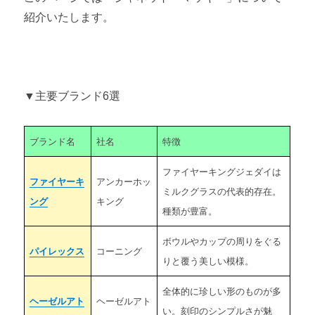
第3章 ミルクグラスを購入する
紹介いたします。
ミルクグラスの購入方法 ～購入場所比較・状態の見分け方～
ミルクグラスのバックスタンプとは ～ブランドと年代の見分
け方～
▼主要ブランド6選
第4章 ミルクグラスのマニアックな知識
ブランド名
社名
特徴
ミルクグラス（ミルクガラス）の歴史
ファイヤーキングジェダイは
ミルクグラスが登場する映画
ファイヤーキ
アンカーホッ
ミルクグラスの代表的存在。
ング
キング
種類が豊富。
ボウルやカップの周りをぐる
パイレックス
コーニング
りと覆う美しい模様。
全体的に珍しい形のものが多
ヘーゼルアト
ヘーゼルアト
い。刻印のシンプルさが魅