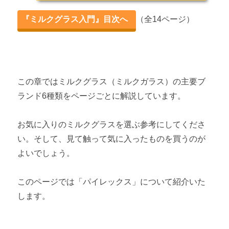
おすすめミルクグラスをシーン別に紹介！
『ミルクグラス入門』目次へ
（全14ページ）
第2章 ミルクグラス主要ブランド6選
ファイヤーキングとは 【ミルクグラス主要ブランド6選】
パイレックスとは 【ミルクグラス主要ブランド6選】
この章ではミルクグラス（ミルクガラス）の主要ブ
ランド6種類をページごとに解説しています。
ヘーゼルアトラスとは 【ミルクグラス主要ブランド6選】
フェデラルとは 【ミルクグラス主要ブランド6選】
お気に入りのミルクグラスを選ぶ参考にしてくださ
い。そして、見て触って気に入ったものを買うのが
グラスベイクとは 【ミルクグラス主要ブランド6選】
よいでしょう。
ジャネット・マッキーとは 【ミルクグラス主要ブランド6選】
このページでは「パイレックス」について紹介いた
第3章 ミルクグラスを購入する
します。
ミルクグラスの購入方法 ～購入場所比較・状態の見分け方～