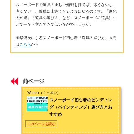
スノーボードの道具の正しい知識を持てば、寒くないし、
痛くないし、簡単に上達できるようになるのです。「進化
の変遷」「道具の選び方」など、スノーボードの道具につ
いて一から学んでみてはいかがでしょうか。
風祭健氏によるスノーボード初心者『道具の選び方』入門
は
こちら
から
はじめに
著者：風祭健
はじめに ～道具でスノーボードはレベルアップする～
北海道出身、北海道在住のアラサーのスノーボーダーです。小
学生の頃に地元のスキー場で、格好良く滑るスノーボーダーに
前ページ
憧れてスノーボードを始め、かれこれスノーボーダー歴は約20
第1章 主要な道具の基礎知識
年になります。学校を卒業してから一度は会社員になるも、週
Webon（ウェボン）
末だけのサンデーボーダーでは満足できなくなり転職。JSBAス
スノーボードの板の進化
スノーボード初心者のビンディン
ノーボードC級インストラクターの資格を取得。それ以後、冬に
グ（バインディング）選び方とお
仕事のない農家や土木関係の仕事をし、冬はインストラクター
スノーボードのブーツの進化
すすめ
として山に籠もる生活を送っています。夏場はスケートボード
とサーフィンも始めてしまい、趣味も人生も横滑りばかりで
スノーボードのビンディング（バインディング）の進化
このページを読む
す。お問い合わせは
こちら
から