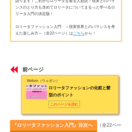
語ります！これからロリータを着る人必読！現実とのバラ
ンスのとり方も含めてロリータについてまるっと学べるロ
リータ入門の決定版！
ロリータファッション入門 ～現実世界とのバランスを考
えた楽しみ方～（全22ページ）は
こちら
から！
はじめに
著者：佐藤遊佳（さとう ゆうか）
はじめに ～ロリータファッションを着ようと思っている方へ
高校卒業と同時にロリータファッションに目覚め、以来13年間
～
私服ではずっとロリータ服やゴシック＆ロリータ服を着続け
前ページ
る。鍼灸師として患者さんを診るかたわら、ロリータファッシ
ョンの服飾小物、アクセサリーの個人作家として活動。現在は
第1章 魅力は何か？
Webon（ウェボン）
結婚し地元で鍼灸院を開業し、執筆活動もしている。
ロリータファッションの化粧と髪
ロリータファッションの虜になった理由
型のポイント
お問い合わせは
こちら
から
【引き算がない魅力】とはどういうこと？
このページを読む
流行や売上に捕らわれない理由
『ロリータファッション入門』目次へ
（全22ペー
ロリータには【服を作る楽しさ】がある