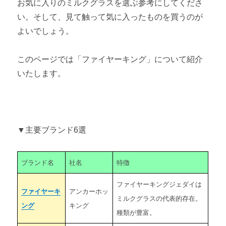
お気に入りのミルクグラスを選ぶ参考にしてくださ
フェデラルとは 【ミルクグラス主要ブランド6選】
い。そして、見て触って気に入ったものを買うのが
よいでしょう。
グラスベイクとは 【ミルクグラス主要ブランド6選】
ジャネット・マッキーとは 【ミルクグラス主要ブランド6選】
このページでは「ファイヤーキング」について紹介
いたします。
第3章 ミルクグラスを購入する
ミルクグラスの購入方法 ～購入場所比較・状態の見分け方～
ミルクグラスのバックスタンプとは ～ブランドと年代の見分
▼主要ブランド6選
け方～
第4章 ミルクグラスのマニアックな知識
ブランド名
社名
特徴
ミルクグラス（ミルクガラス）の歴史
ファイヤーキングジェダイは
ファイヤーキ
アンカーホッ
ミルクグラスの代表的存在。
ミルクグラスが登場する映画
ング
キング
種類が豊富。