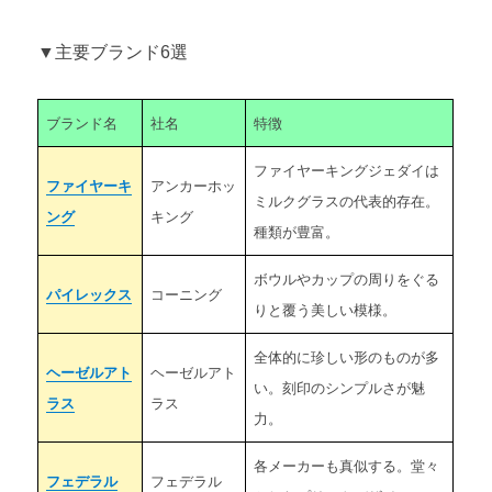
ミルクグラスのバックスタンプとは ～ブランドと年代の見分
け方～
▼主要ブランド6選
第4章 ミルクグラスのマニアックな知識
ブランド名
社名
特徴
ミルクグラス（ミルクガラス）の歴史
ファイヤーキングジェダイは
ミルクグラスが登場する映画
ファイヤーキ
アンカーホッ
ミルクグラスの代表的存在。
ング
キング
種類が豊富。
ボウルやカップの周りをぐる
パイレックス
コーニング
りと覆う美しい模様。
全体的に珍しい形のものが多
ヘーゼルアト
ヘーゼルアト
い。刻印のシンプルさが魅
ラス
ラス
力。
各メーカーも真似する。堂々
フェデラル
フェデラル