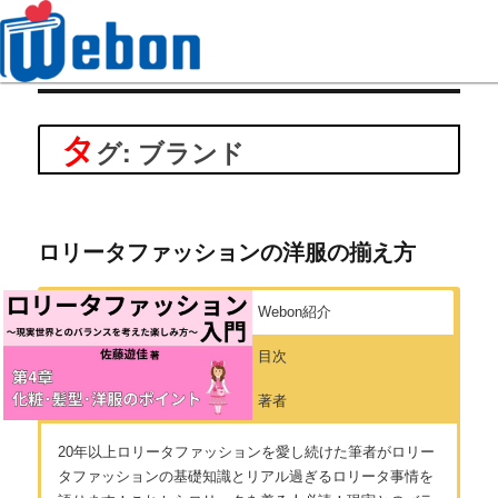
Webon（ウェボン）
タ
グ: ブランド
ロリータファッションの洋服の揃え方
Webon紹介
目次
著者
20年以上ロリータファッションを愛し続けた筆者がロリー
タファッションの基礎知識とリアル過ぎるロリータ事情を