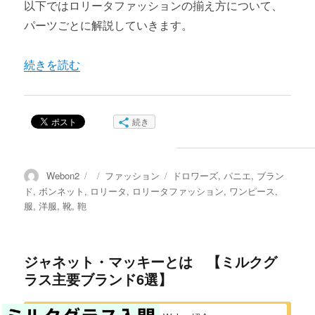
以下ではロリータファッションの揃え方について、
パーツごとに解説していきます。
“ロリータファッションの洋服の揃え方” の
続きを読む
続き
投
投
カ
タ
Webon2
ファッション
ドロワーズ
,
パニエ
,
ブラン
稿
稿
テ
グ
ド
,
ボンネット
,
ロリータ
,
ロリータファッション
,
ワンピース
,
者
日:
ゴ
服
,
洋服
,
靴
,
鞄
リ
ー
ジャネット・マッキーとは 【ミルクグ
ラス主要ブランド6選】