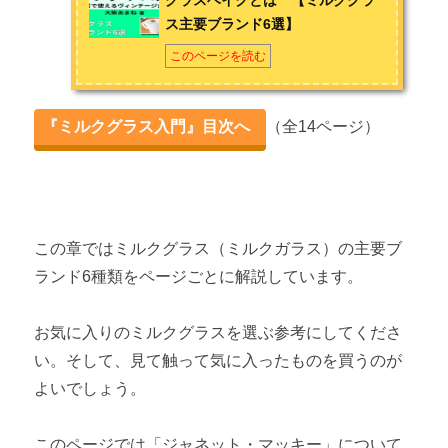
ミルクグラスの種類 ～どんな色と形がある？～
ス主要ブランド6選】
アドバタイジングカップとは ～広告入りのミルクグラス～
このページを読む
おすすめミルクグラスをシーン別に紹介！
『ミルクグラス入門』目次へ
（全14ページ）
第2章 ミルクグラス主要ブランド6選
ファイヤーキングとは 【ミルクグラス主要ブランド6選】
パイレックスとは 【ミルクグラス主要ブランド6選】
この章ではミルクグラス（ミルクガラス）の主要ブ
ランド6種類をページごとに解説しています。
ヘーゼルアトラスとは 【ミルクグラス主要ブランド6選】
フェデラルとは 【ミルクグラス主要ブランド6選】
お気に入りのミルクグラスを選ぶ参考にしてくださ
い。そして、見て触って気に入ったものを買うのが
グラスベイクとは 【ミルクグラス主要ブランド6選】
よいでしょう。
ジャネット・マッキーとは 【ミルクグラス主要ブランド6選】
このページでは「ジャネット・マッキー」について