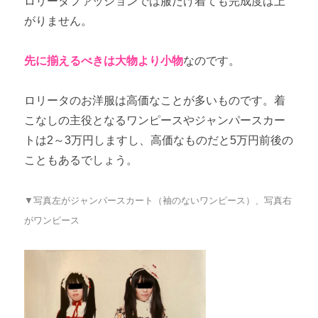
ロリータファッションでは服だけ着ても完成度は上
がりません。
いつまでロリータを続けるのか？
「普通」を押し付けるのはやめよう
先に揃えるべきは大物より小物
なのです。
おわりに
ロリータのお洋服は高価なことが多いものです。着
こなしの主役となるワンピースやジャンパースカー
おわりに ～いつ着始めるか着納めにするかはただの選択肢に
すぎない～
トは2～3万円しますし、高価なものだと5万円前後の
こともあるでしょう。
▼写真左がジャンパースカート（袖のないワンピース）、写真右
がワンピース