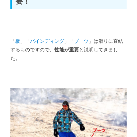
要！
スノーボード初心者のワックスの選び方とおすすめ
第4章 道具の購入方法
スノーボードの道具の購入方法とおすすめ
「
板
」「
バインディング
」「
ブーツ
」は滑りに直結
するものですので、
性能が重要
と説明してきまし
第5章 道具のマニアックな世界
た。
スノーボードのプロが使っている道具
スノーボード撮影でおすすめカメラ
バックカントリースノーボードに必要な道具4選