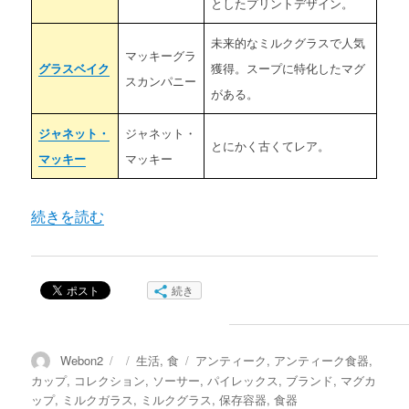
としたプリントデザイン。
未来的なミルクグラスで人気
マッキーグラ
グラスベイク
獲得。スープに特化したマグ
スカンパニー
がある。
ジャネット・
ジャネット・
とにかく古くてレア。
マッキー
マッキー
“パイレックスとは 【ミルクグラス主要ブランド6選】” 
続きを読む
続き
投
投
カ
タ
Webon2
生活
,
食
アンティーク
,
アンティーク食器
,
稿
稿
テ
グ
カップ
,
コレクション
,
ソーサー
,
パイレックス
,
ブランド
,
マグカ
者
日:
ゴ
ップ
,
ミルクガラス
,
ミルクグラス
,
保存容器
,
食器