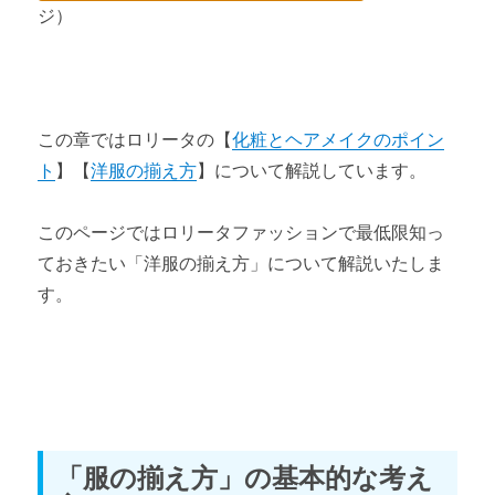
ジ）
お茶会・即売会・夜のイベント
第2章 流行の変遷
この章ではロリータの【
化粧とヘアメイクのポイン
流行した理由 ～下妻物語の登場～
ト
】【
洋服の揃え方
】について解説しています。
流行後の変化
このページではロリータファッションで最低限知っ
オタク文化との融合
ておきたい「洋服の揃え方」について解説いたしま
ロリータファッションの流行の終息
す。
第3章 ジャンル
定番ロリータファッション
ゴシック＆ロリータファッションとは
「服の揃え方」の基本的な考え
【音楽】【文学】【オタク文化】の融合