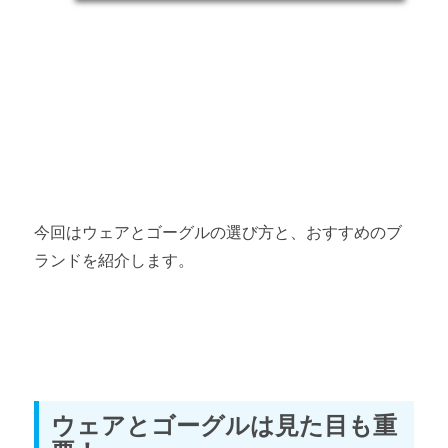
第2章 身に着ける道具の基礎知識
スノーボード防寒対策の基礎知識
スノーボードウェアの基礎知識
スノーボードゴーグルの基礎知識
スノーボードプロテクターの基礎知識
第3章 道具選びのコツ
今回はウェアとゴーグルの選び方と、おすすめのブ
ランドを紹介します。
スノーボード初心者の板の選び方とおすすめ
スノーボード初心者のブーツの選び方とおすすめ
スノーボード初心者のビンディング（バインディング）選び方
とおすすめ
ウェアとゴーグルは見た目も重
スノーボード初心者のウェア・ゴーグルの選び方とおすすめ