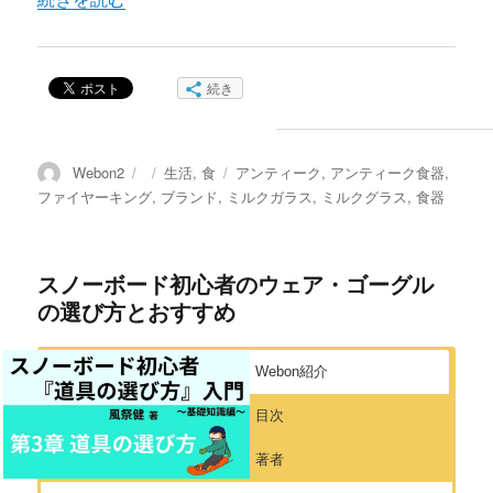
続き
投
投
カ
タ
Webon2
生活
,
食
アンティーク
,
アンティーク食器
,
稿
稿
テ
グ
ファイヤーキング
,
ブランド
,
ミルクガラス
,
ミルクグラス
,
食器
者
日:
ゴ
リ
ー
スノーボード初心者のウェア・ゴーグル
の選び方とおすすめ
Webon紹介
目次
著者