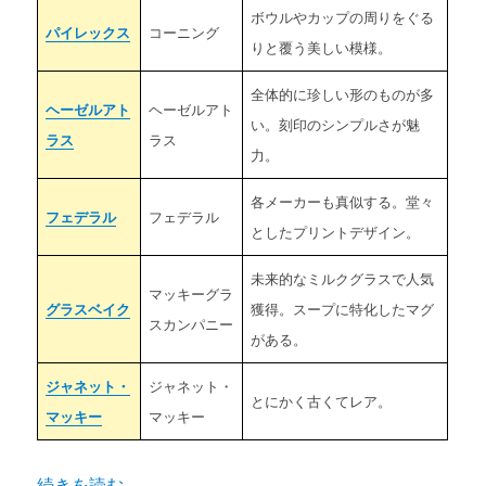
ボウルやカップの周りをぐる
パイレックス
コーニング
りと覆う美しい模様。
全体的に珍しい形のものが多
ヘーゼルアト
ヘーゼルアト
い。刻印のシンプルさが魅
ラス
ラス
力。
各メーカーも真似する。堂々
フェデラル
フェデラル
としたプリントデザイン。
未来的なミルクグラスで人気
マッキーグラ
グラスベイク
獲得。スープに特化したマグ
スカンパニー
がある。
ジャネット・
ジャネット・
とにかく古くてレア。
マッキー
マッキー
“ファイヤーキングとは 【ミルクグラス主要ブランド6選】
続きを読む