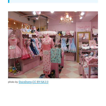
photo by
DozoDomo
,
CC BY-SA 2.0