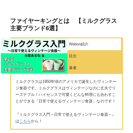
リ
ー
ファイヤーキングとは 【ミルクグラス
主要ブランド6選】
Webon紹介
目次
著者
ミルクグラスは1950年頃のアメリカで誕生したヴィンテー
ジ食器です。ミルクグラスはヴィンテージなのに丈夫でリ
ーズナブル！ハイセンスで可愛くどんな料理にも合わすこ
とができる「日常で使えるヴィンテージ食器」なのです！
『ミルクグラス入門～日常で使えるヴィンテージ食器～』
は
こちら
から！
はじめに
著者：大柴あまね