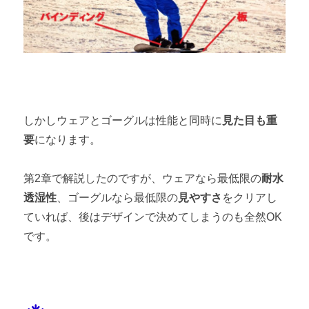
しかしウェアとゴーグルは性能と同時に
見た目も重
要
になります。
第2章で解説したのですが、ウェアなら最低限の
耐水
透湿性
、ゴーグルなら最低限の
見やすさ
をクリアし
ていれば、後はデザインで決めてしまうのも全然OK
です。