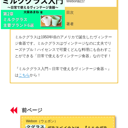
Webon紹介
目次
著者
ミルクグラスは1950年頃のアメリカで誕生したヴィンテー
ジ食器です。ミルクグラスはヴィンテージなのに丈夫でリ
ーズナブル！ハイセンスで可愛くどんな料理にも合わすこ
とができる「日常で使えるヴィンテージ食器」なのです！
『ミルクグラス入門～日常で使えるヴィンテージ食器～』
は
こちら
から！
はじめに
著者：大柴あまね
ミルクグラス（ミルクガラス）とは ～毎日使えるヴィンテー
30代後半女性。10代の頃からミルクグラスの情報を収集。20代
ジ食器の魅力～
後半から購入しはじめ収集歴は10年程度。現在は定期的に専門
前ページ
店に通い流通をチェックしている。
第1章 ミルクグラスの種類
Webon（ウェボン）
お問い合わせは
こちら
から
グラスベイクとは 【ミルクグラ