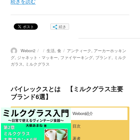
“ジャネット・マッキーとは 【ミルクグラス主要ブランド6
続きを読む
続き
投
投
カ
タ
Webon2
生活
,
食
アンティーク
,
アーカーホッキン
稿
稿
テ
グ
グ
,
ジャネット・マッキー
,
ファイヤーキング
,
ブランド
,
ミルク
者
日:
ゴ
ガラス
,
ミルクグラス
リ
ー
パイレックスとは 【ミルクグラス主要
ブランド6選】
Webon紹介
目次
著者