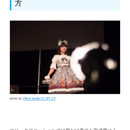
方
ジャンル分けの哲学
第4章 化粧・髪型・洋服のポイント
化粧と髪型のポイント
洋服の揃え方
第5章 現実とのバランスを考えて楽しもう
ロリータに対する家族と近所の反応
学校や職場でロリータ服はどうする？
photo by
Oliver Ayala
,
CC BY 2.0
SNSの使い方
第6章 ロリータを理解する
年齢を重ねたロリータ／男性ロリータ