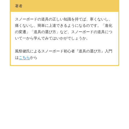
著者
スノーボードの道具の正しい知識を持てば、寒くないし、
痛くないし、簡単に上達できるようになるのです。「進化
の変遷」「道具の選び方」など、スノーボードの道具につ
いて一から学んでみてはいかがでしょうか。
風祭健氏によるスノーボード初心者『道具の選び方』入門
は
こちら
から
はじめに
著者：風祭健
はじめに ～道具でスノーボードはレベルアップする～
北海道出身、北海道在住のアラサーのスノーボーダーです。小
学生の頃に地元のスキー場で、格好良く滑るスノーボーダーに
憧れてスノーボードを始め、かれこれスノーボーダー歴は約20
第1章 主要な道具の基礎知識
年になります。学校を卒業してから一度は会社員になるも、週
末だけのサンデーボーダーでは満足できなくなり転職。JSBAス
スノーボードの板の進化
ノーボードC級インストラクターの資格を取得。それ以後、冬に
仕事のない農家や土木関係の仕事をし、冬はインストラクター
スノーボードのブーツの進化
として山に籠もる生活を送っています。夏場はスケートボード