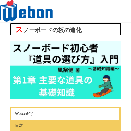
ス
Webon（ウェボン）
ノーボードの板の進化
Webon紹介
目次