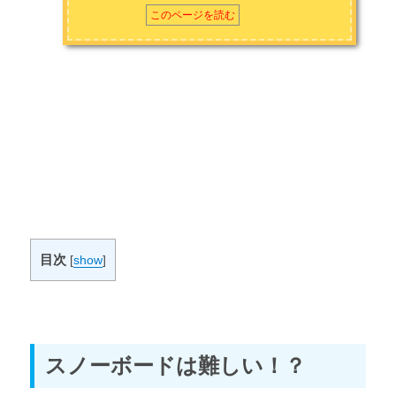
このページを読む
スノーボード初心者のウェア・ゴーグルの選び方とおすすめ
スノーボード初心者のワックスの選び方とおすすめ
第4章 道具の購入方法
スノーボードの道具の購入方法とおすすめ
第5章 道具のマニアックな世界
スノーボードのプロが使っている道具
目次
[
show
]
スノーボード撮影でおすすめカメラ
バックカントリースノーボードに必要な道具4選
スノーボードは難しい！？