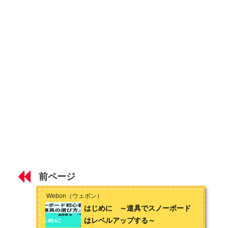
とサーフィンも始めてしまい、趣味も人生も横滑りばかりで
スノーボードのバインディング（ビンディング）の進化
す。お問い合わせは
こちら
から
第2章 身に着ける道具の基礎知識
スノーボード防寒対策の基礎知識
スノーボードウェアの基礎知識
スノーボードゴーグルの基礎知識
スノーボードプロテクターの基礎知識
第3章 道具選びのコツ
スノーボード初心者の板の選び方とおすすめ
前ページ
スノーボード初心者のブーツの選び方とおすすめ
Webon（ウェボン）
はじめに ～道具でスノーボード
スノーボード初心者のビンディング（バインディング）選び方
はレベルアップする～
とおすすめ