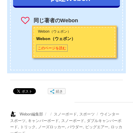
憧れてスノーボードを始め、かれこれスノーボーダー歴は約20
年になります。学校を卒業してから一度は会社員になるも、週
末だけのサンデーボーダーでは満足できなくなり転職。JSBAス
同じ著者のWebon
ノーボードC級インストラクターの資格を取得。それ以後、冬に
仕事のない農家や土木関係の仕事をし、冬はインストラクター
Webon（ウェボン）
として山に籠もる生活を送っています。夏場はスケートボード
Webon（ウェボン）
とサーフィンも始めてしまい、趣味も人生も横滑りばかりで
このページを読む
す。お問い合わせは
こちら
から
続き
投
投
カ
タ
Webon編集部
スノーボード
,
スポーツ
ウインター
稿
稿
テ
グ
スポーツ
,
キャンバーボード
,
スノーボード
,
ダブルキャンバーボ
者
日:
ゴ
ード
,
トリック
,
ノーズロッカー
,
パウダー
,
ビッグエアー
,
ロッカ
リ
ーボード