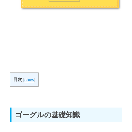
スノーボード初心者のウェア・ゴーグルの選び方とおすすめ
スノーボード初心者のワックスの選び方とおすすめ
第4章 道具の購入方法
スノーボードの道具の購入方法とおすすめ
第5章 道具のマニアックな世界
スノーボードのプロが使っている道具
目次
[
show
]
スノーボード撮影でおすすめカメラ
バックカントリースノーボードに必要な道具4選
ゴーグルの基礎知識