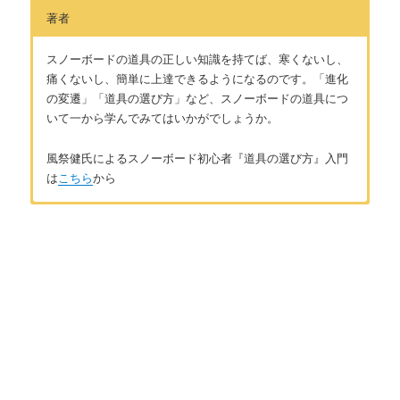
著者
スノーボードの道具の正しい知識を持てば、寒くないし、
痛くないし、簡単に上達できるようになるのです。「進化
の変遷」「道具の選び方」など、スノーボードの道具につ
いて一から学んでみてはいかがでしょうか。
風祭健氏によるスノーボード初心者『道具の選び方』入門
は
こちら
から
はじめに
著者：風祭健
はじめに ～道具でスノーボードはレベルアップする～
北海道出身、北海道在住のアラサーのスノーボーダーです。小
学生の頃に地元のスキー場で、格好良く滑るスノーボーダーに
憧れてスノーボードを始め、かれこれスノーボーダー歴は約20
第1章 主要な道具の基礎知識
年になります。学校を卒業してから一度は会社員になるも、週
末だけのサンデーボーダーでは満足できなくなり転職。JSBAス
スノーボードの板の進化
ノーボードC級インストラクターの資格を取得。それ以後、冬に
仕事のない農家や土木関係の仕事をし、冬はインストラクター
スノーボードのブーツの進化
として山に籠もる生活を送っています。夏場はスケートボード