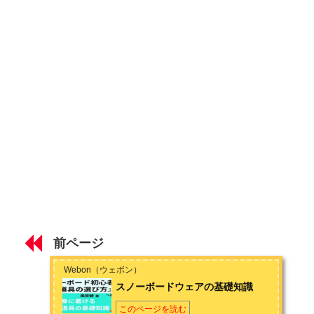
とサーフィンも始めてしまい、趣味も人生も横滑りばかりで
スノーボードのビンディング（バインディング）の進化
す。お問い合わせは
こちら
から
第2章 身に着ける道具の基礎知識
スノーボード防寒対策の基礎知識
スノーボードウェアの基礎知識
スノーボードゴーグルの基礎知識
スノーボードプロテクターの基礎知識
第3章 道具選びのコツ
スノーボード初心者の板の選び方とおすすめ
前ページ
スノーボード初心者のブーツの選び方とおすすめ
Webon（ウェボン）
スノーボードウェアの基礎知識
スノーボード初心者のビンディング（バインディング）選び方
とおすすめ
このページを読む