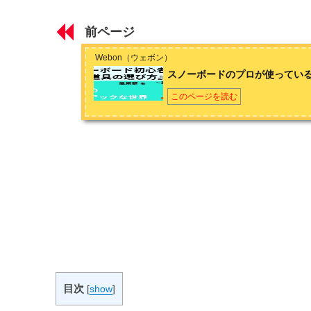
はじめに ～道具でスノーボードはレベルアップする～
北海道出身、北海道在住のアラサーのスノーボーダーです。小
憧れてスノーボードを始め、かれこれスノーボーダー歴は約2
前ページ
末だけのサンデーボーダーでは満足できなくなり転職。JSB
第1章 主要な道具の基礎知識
に仕事のない農家や土木関係の仕事をし、冬はインストラクタ
Webon（ウェボン）
ドとサーフィンも始めてしまい、趣味も人生も横滑りばかりで
スノーボードの板の進化
スノーボードのプロが使ってい
スノーボードのブーツの進化
このページを読む
スノーボードのビンディング（バインディング）の進化
第2章 身に着ける道具の基礎知識
スノーボード防寒対策の基礎知識
スノーボードウェアの基礎知識
スノーボードゴーグルの基礎知識
スノーボードプロテクターの基礎知識
目次
[
show
]