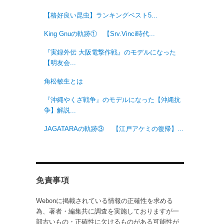
【格好良い昆虫】ランキングベスト5...
King Gnuの軌跡① 【Srv.Vinci時代...
『実録外伝 大阪電撃作戦』のモデルになった
【明友会...
角松敏生とは
『沖縄やくざ戦争』のモデルになった【沖縄抗
争】解説...
JAGATARAの軌跡③ 【江戸アケミの復帰】...
免責事項
Webonに掲載されている情報の正確性を求める
為、著者・編集共に調査を実施しておりますが一
部古いもの・正確性に欠けるものがある可能性が