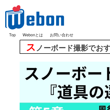
「好き」は面白い
Top
Webonとは
お問い合わせ
Webon（ウェボン）
ス
ノーボード撮影でお