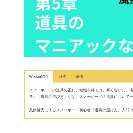
Webon紹介
目次
著者
スノーボードの道具の正しい知識を持てば、寒くないし、
遷」「道具の選び方」など、スノーボードの道具について
風祭健氏によるスノーボード初心者『道具の選び方』入門
はじめに
著者：風祭健