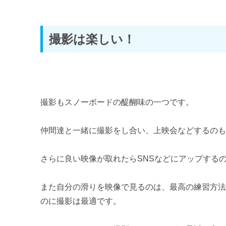
第3章 道具選びのコツ
スノーボード初心者の板の選び方とおすすめ
撮影は楽しい！
スノーボード初心者のブーツの選び方とおすすめ
スノーボード初心者のビンディング（バインディング）選び方
スノーボード初心者のウェア・ゴーグルの選び方とおすすめ
撮影もスノーボードの醍醐味の一つです。
スノーボード初心者のワックスの選び方とおすすめ
仲間達と一緒に撮影をし合い、上映会などするの
第4章 道具の購入方法
さらに良い映像が取れたらSNSなどにアップする
スノーボードの道具の購入方法とおすすめ
第5章 道具のマニアックな世界
また自分の滑りを映像で見るのは、最高の練習方
のに撮影は最適です。
スノーボードのプロが使っている道具