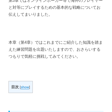
第3章ではオンラインポーカー等で海外のプレイヤー
テキサスホールデムのおすすめ本と道具
と対等にプレイするための基本的な戦略についてお
伝えしてまいりました。
番外編 専門用語集
テキサスホールデム専門用語集
本章（第4章）ではこれまでにご紹介した知識を踏ま
えた練習問題を出題いたしますので、おさらいする
つもりで気軽に挑戦してみてください。
目次
[
show
]