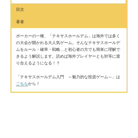
目次
著者
ポーカーの一種、「テキサスホールデム」は海外では多く
の大会が開かれる大人気ゲーム。そんなテキサスホールデ
ムをルール・確率・戦略…と初心者の方でも簡単に理解で
きるよう解説します。読めば海外プレイヤーとも対等に渡
り合えるようになる！？
「テキサスホールデム入門 ～魅力的な投資ゲーム～」は
こちら
から！
はじめに
著者：國谷正明
テキサスホールデムとは
テキサスホールデムのプレイ歴約4年。海外プレイヤーとのオン
ライン対戦を中心に洋書の教則本を読んで勉強。投資の要素が
魅力の高度な知的ゲームであるテキサスホールデムの面白さを
第1章 テキサスホールデムのルール
多くの人に伝えたいという思いがある。
facebook
（國谷）
テキサスホールデムのルール 【ゲームの流れ】