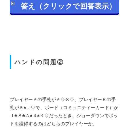
答え（クリックで回答表示）
ハンドの問題②
Webon（ウェボン）
プレイヤーＡの手札がＡ♢８♢、プレイヤーＢの手
テキサスホールデムの役（ハンド）一覧
札がＫ♠Ｊ♡で、ボード（コミュニティーカード）が
このページを読む
Ｊ♣８♣Ａ♠４♠Ｋ♢だったとき、ショーダウンでポッ
トを獲得するのはどちらのプレイヤーか。