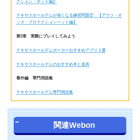
クション・ポット編】
テキサスホールデムが強くなる練習問題② 【アウツ・オ
ッズ・プロテクションベット編】
第5章 実際にプレイしてみよう
テキサスホールデムポーカーおすすめアプリ３選
テキサスホールデムのおすすめ本と道具
番外編 専門用語集
テキサスホールデム専門用語集
著者：國谷正明
テキサスホールデムのプレイ歴約4年。海外プレイヤーとのオン
関連Webon
ライン対戦を中心に洋書の教則本を読んで勉強。投資の要素が
魅力の高度な知的ゲームであるテキサスホールデムの面白さを
多くの人に伝えたいという思いがある。
facebook
（國谷）