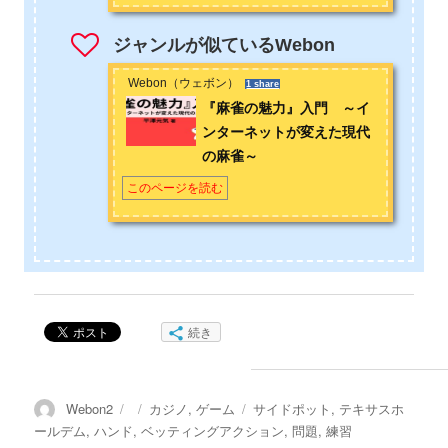
ジャンルが似ているWebon
Webon（ウェボン）
1 share
『麻雀の魅力』入門 ～イ
ンターネットが変えた現代
の麻雀～
このページを読む
続き
投
投
カ
タ
Webon2
カジノ
,
ゲーム
サイドポット
,
テキサスホ
稿
稿
テ
グ
ールデム
,
ハンド
,
ベッティングアクション
,
問題
,
練習