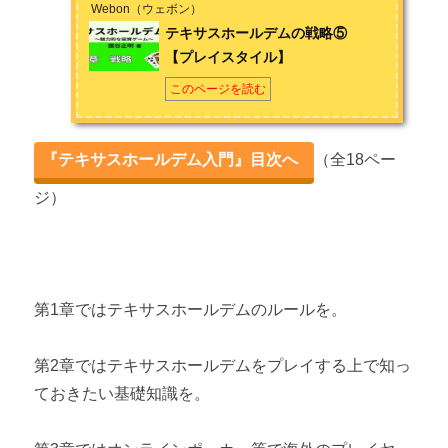
Webon（ウェボン）
テキサスホールデムの戦略⑤
テキサスホールデムの戦略③ 【コンティニュエーションベッ
【プレイスタイル】
ト】
このページを読む
テキサスホールデムの戦略④ 【フロップ以降の５の戦術】
テキサスホールデムの戦略⑤ 【プレイスタイル】
『テキサスホールデム入門』目次へ
（全18ペー
第4章 練習問題集
ジ）
テキサスホールデムが強くなる練習問題① 【ハンド・アクシ
ョン・ポット編】
テキサスホールデムが強くなる練習問題② 【アウツ・オッ
第1章ではテキサスホールデムのルールを。
ズ・プロテクションベット編】
第2章ではテキサスホールデムをプレイする上で知っ
第5章 実際にプレイしてみよう
ておきたい基礎知識を。
テキサスホールデムポーカーおすすめアプリ３選