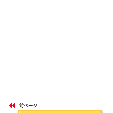
お問い合わせは
こちら
から
テキサスホールデムのルール② 【アクション】
テキサスホールデムのルール③ 【ポジション】
テキサスホールデムの役（ハンド）一覧
テキサスホールデム3つのベットルールとゲーム形式
第2章 テキサスホールデムの確率
テキサスホールデムの確率 【オッズ・アウツ】
テキサスホールデムの確率 【スターティングハンド】
第3章 テキサスホールデムの戦略
テキサスホールデムの戦略① 【ポジションの重要性】
前ページ
テキサスホールデムの戦略② 【プリフロップ時の判断】