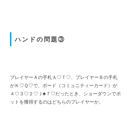
ハンドの問題③
プレイヤーＡの手札Ａ♡Ｔ♡、プレイヤーＢの手札
がＫ♡Ｑ♡で、ボード（コミュニティーカード）が
４♡３♡２♡Ｊ♣７♡だったとき、ショーダウンでポ
ットを獲得するのはどちらのプレイヤーか。
Webon（ウェボン）
テキサスホールデムの役（ハンド）一覧
このページを読む