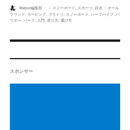
投
投
カ
タ
Webon編集部
スノーボード
,
スポーツ
,
目次
オール
稿
稿
テ
グ
ラウンド
,
カービング
,
グラトリ
,
スノーボード
,
ハーフパイプ
,
パ
者
日:
ゴ
ウダー
,
パーク
,
入門
,
滑り方
,
選び方
リ
ー
投
稿
ナ
スポンサー
ビ
ゲ
ー
シ