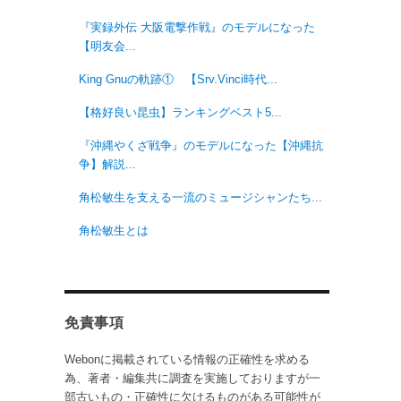
『実録外伝 大阪電撃作戦』のモデルになった
【明友会...
King Gnuの軌跡① 【Srv.Vinci時代...
【格好良い昆虫】ランキングベスト5...
『沖縄やくざ戦争』のモデルになった【沖縄抗
争】解説...
角松敏生を支える一流のミュージシャンたち...
角松敏生とは
免責事項
Webonに掲載されている情報の正確性を求める
為、著者・編集共に調査を実施しておりますが一
部古いもの・正確性に欠けるものがある可能性が