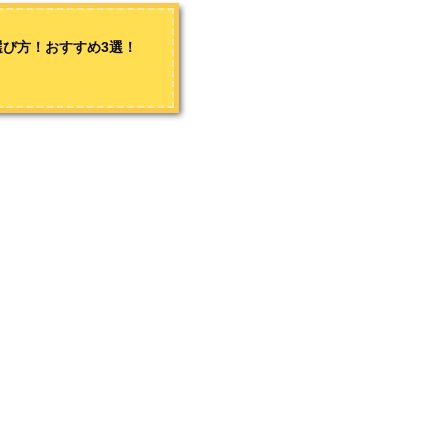
ーとして山に籠もる生活を送っています。夏場はスケートボー
す。お問い合わせは
こちら
から
び方！おすすめ3選！
ット
3選！
すめ3選！
セット
選！