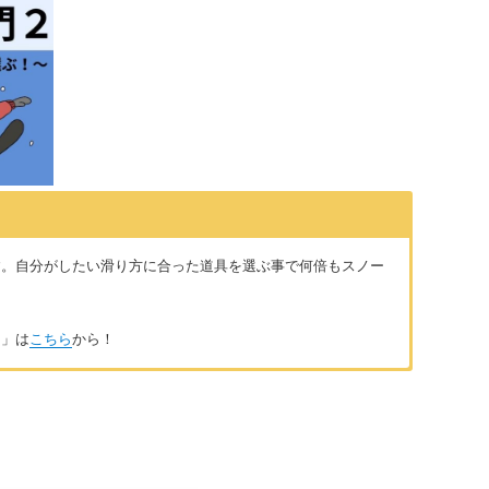
す。自分がしたい滑り方に合った道具を選ぶ事で何倍もスノー
～」は
こちら
から！
学生の頃に地元のスキー場で、格好良く滑るスノーボーダーに
0年になります。学校を卒業してから一度は会社員になるも、週
AスノーボードC級インストラクターの資格を取得。それ以後、冬