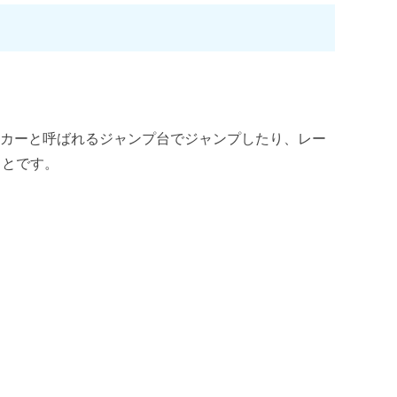
め3選！
すめ3点セット
ッカーと呼ばれるジャンプ台でジャンプしたり、レー
ことです。
セット
！
選！
3点セット