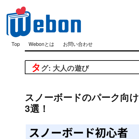
「好き」は面白い
Top
Webonとは
お問い合わせ
Webon（ウェボン）
タ
グ: 大人の遊び
スノーボードのパーク向
3選！