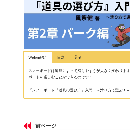
Webon紹介
目次
著者
スノーボードは道具によって滑りやすさが大きく変わりま
ボードを楽しむことができるのです！
「スノーボード『道具の選び方』入門 ～滑り方で選ぶ！
第1章 滑り方６種類
著者：風祭健
スノーボードの滑り方6種類を知る！
北海道出身、北海道在住のアラサーのスノーボーダーです。小
憧れてスノーボードを始め、かれこれスノーボーダー歴は約2
前ページ
末だけのサンデーボーダーでは満足できなくなり転職。JSB
第2章 滑り方別・道具の選び方