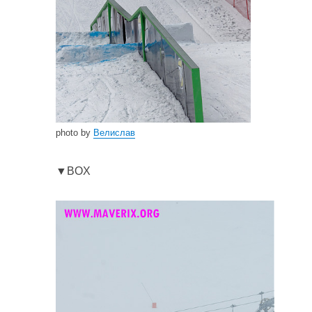
photo by
Велислав
▼BOX