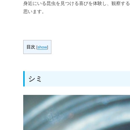
番外編
身近にいる昆虫を見つける喜びを体験し、観察す
思います。
【気持ち悪い昆虫】ランキングベスト5
目次
[
show
]
シミ