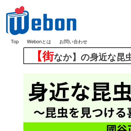
「好き」は面白い
Top
Webonとは
お問い合わせ
Webon（ウェボン）
【街
なか】の身近な昆