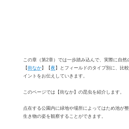
【夜】の身近な昆虫を観察してみよう
第3章 特徴から見つける
【格好良い昆虫】ランキングベスト5
【可愛い昆虫】ランキングベスト5
【不思議な昆虫】ランキングベスト5
この章（第2章）では一歩踏み込んで、実際に自然
第4章 実際に見つけに行く
【
街なか
】【
夜
】とフィールドのタイプ別に、比
イントをお伝えしていきます。
昆虫採集体験レポート① 【1日目 公園】
昆虫採集体験レポート② 【2日目前半 山道】
このページでは【街なか】の昆虫を紹介します。
昆虫採集体験レポート③ 【2日目後半 公園】
点在する公園内に緑地や場所によってはため池が
生き物の姿を観察することができます。
昆虫採集体験レポート④ 【夜の虫採り】