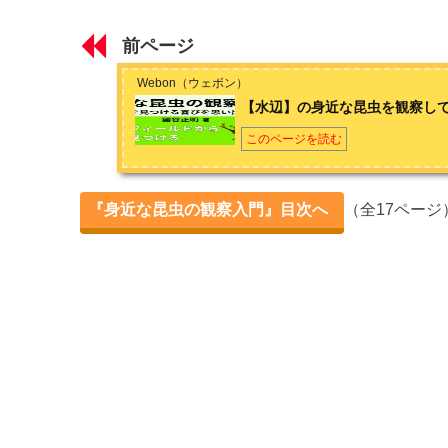
昆虫の魅力を知ると幸せが増える
北関東在住の１児のパパ。フリーランスのライターとして、ゲ
す。
「ノワール文学」
「エキゾチックアニマル」
「東映実録映
前ページ
から
第1章 季節から見つける
facebook
（國谷）
Webon（ウェボン）
【春】の身近な昆虫 6選
【水辺】の身近な昆虫を観察し
【夏】の身近な昆虫 6選
このページを読む
【秋】の身近な昆虫 5選
『身近な昆虫の観察入門』目次へ
（全17ページ
昆虫たちの【冬】の越し方
第2章 フィールドから見つける
【山野】の身近な昆虫を観察してみよう
【水辺】の身近な昆虫を観察してみよう
【街なか】の身近な昆虫を観察してみよう