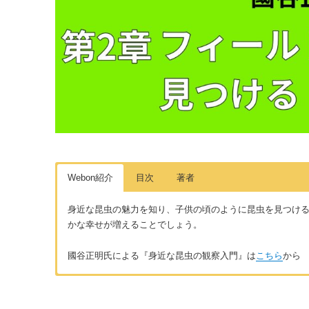
Webon紹介
目次
著者
身近な昆虫の魅力を知り、子供の頃のように昆虫を見つけ
かな幸せが増えることでしょう。
國谷正明氏による『身近な昆虫の観察入門』は
こちら
から
はじめに
著者：國谷正明