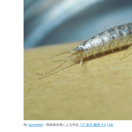
By
Syonnbori
–
投稿者自身による作品
,
CC 表示-継承 4.0
,
Link