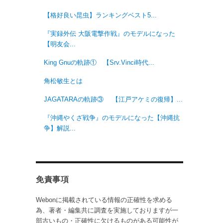
【格好良い昆虫】ランキングベスト5...
『実録外伝 大阪電撃作戦』のモデルになった
【明友会...
King Gnuの軌跡① 【Srv.Vinci時代...
角松敏生とは
JAGATARAの軌跡③ 【江戸アケミの復帰】...
『沖縄やくざ戦争』のモデルになった【沖縄抗
争】解説...
免責事項
Webonに掲載されている情報の正確性を求める
為、著者・編集共に調査を実施しておりますが一
部古いもの・正確性に欠けるものがある可能性が