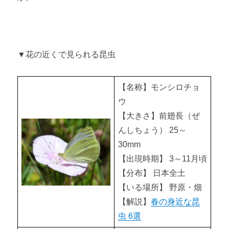
▼花の近くで見られる昆虫
【名称】モンシロチョ
ウ
【大きさ】前翅長（ぜ
んしちょう） 25～
30mm
【出現時期】 3～11月頃
【分布】 日本全土
【いる場所】 野原・畑
【解説】
春の身近な昆
虫 6選