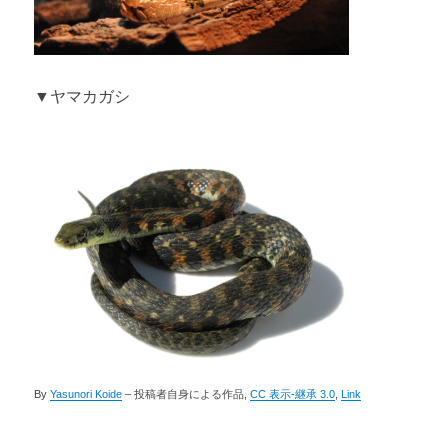
▼ヤマカガシ
By
Yasunori Koide
–
投稿者自身による作品
,
CC 表示-継承 3.0
,
Link