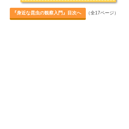
第4章 実際に見つけに行く
『身近な昆虫の観察入門』目次へ
（全17ページ）
昆虫採集体験レポート① 【1日目 公園】
昆虫採集体験レポート② 【2日目前半 山道】
昆虫採集体験レポート③ 【2日目後半 公園】
昆虫採集体験レポート④ 【夜の虫採り】
番外編
【気持ち悪い昆虫】ランキングベスト5