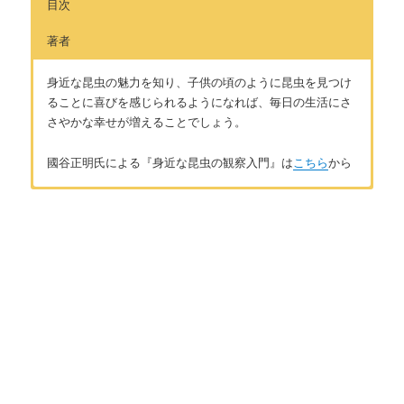
目次
著者
身近な昆虫の魅力を知り、子供の頃のように昆虫を見つけ
ることに喜びを感じられるようになれば、毎日の生活にさ
さやかな幸せが増えることでしょう。
國谷正明氏による『身近な昆虫の観察入門』は
こちら
から
はじめに
著者：國谷正明
昆虫の魅力を知ると幸せが増える
北関東在住の１児のパパ。フリーランスのライターとして、ゲ
ームのシナリオや小説の執筆、記事作成を中心に活動していま
す。
「ノワール文学」
「エキゾチックアニマル」
「東映実録映
第1章 季節から見つける
画」
などのコンテンツ作成も手掛ける。お問い合わせは
こちら
から
【春】の身近な昆虫 6選
facebook
（國谷）
【夏】の身近な昆虫 6選
【秋】の身近な昆虫 5選