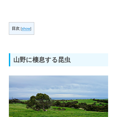
目次
[
show
]
山野に棲息する昆虫