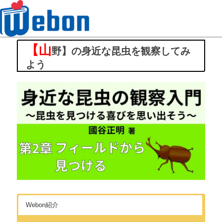
【山
Webon（ウェボン）
野】の身近な昆虫を観察してみ
よう
Webon紹介