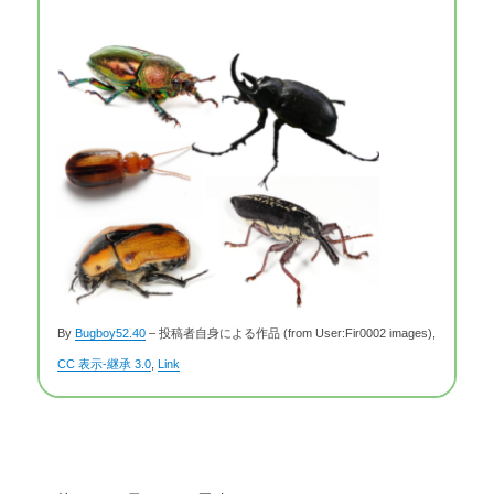
By
Bugboy52.40
–
投稿者自身による作品
(from User:Fir0002 images),
CC 表示-継承 3.0
,
Link