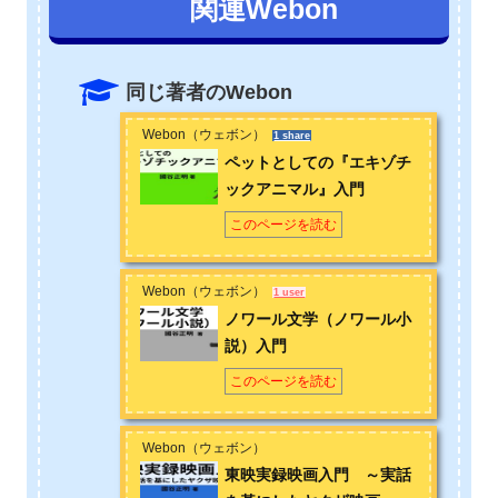
関連Webon
ームのシナリオや小説の執筆、記事作成を中心に活動していま
す。
「ノワール文学」
「エキゾチックアニマル」
「東映実録映
画」
などのコンテンツ作成も手掛ける。お問い合わせは
こちら
から
同じ著者のWebon
facebook
（國谷）
Webon（ウェボン）
1 share
ペットとしての『エキゾチ
ックアニマル』入門
このページを読む
Webon（ウェボン）
1 user
ノワール文学（ノワール小
説）入門
このページを読む
Webon（ウェボン）
東映実録映画入門 ～実話