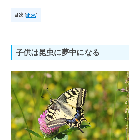
第4章 実際に見つけに行く
目次
[
show
]
昆虫採集体験レポート① 【1日目 公園】
昆虫採集体験レポート② 【2日目前半 山道】
子供は昆虫に夢中になる
昆虫採集体験レポート③ 【2日目後半 公園】
昆虫採集体験レポート④ 【夜の虫採り】
番外編
【気持ち悪い昆虫】ランキングベスト5