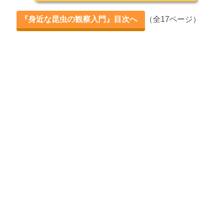
昆虫たちの【冬】の越し方
『身近な昆虫の観察入門』目次へ
（全17ページ）
第2章 フィールドから見つける
【山野】の身近な昆虫を観察してみよう
【水辺】の身近な昆虫を観察してみよう
【街なか】の身近な昆虫を観察してみよう
【夜】の身近な昆虫を観察してみよう
第3章 特徴から見つける
【格好良い昆虫】ランキングベスト5
【可愛い昆虫】ランキングベスト5
【不思議な昆虫】ランキングベスト5