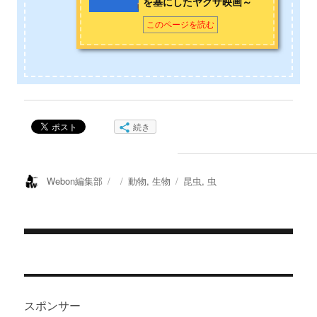
を基にしたヤクザ映画～
このページを読む
続き
投
投
カ
タ
Webon編集部
動物
,
生物
昆虫
,
虫
稿
稿
テ
グ
者
日:
ゴ
リ
ー
投
稿
ナ
スポンサー