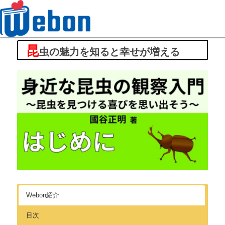
昆
Webon（ウェボン）
虫の魅力を知ると幸せが増える
Webon紹介
目次