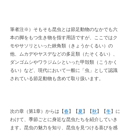
筆者注※）そもそも昆虫とは節足動物のなかでも六
本の脚をもつ生き物を指す用語ですが、ここではク
モやサソリといった鋏角類（きょうかくるい）の
他、ムカデやヤスデなどの多足類（たそくるい）、
ダンゴムシやワラジムシといった甲殻類（こうかく
るい）など、現代において一般に「虫」として認識
されている節足動物も含めて取り扱います。
次の章（第1章）からは【
春
】【
夏
】【
秋
】【
冬
】に
わけて、季節ごとに身近な昆虫たちを紹介していき
ます。昆虫の魅力を知り、昆虫を見つける喜びを感