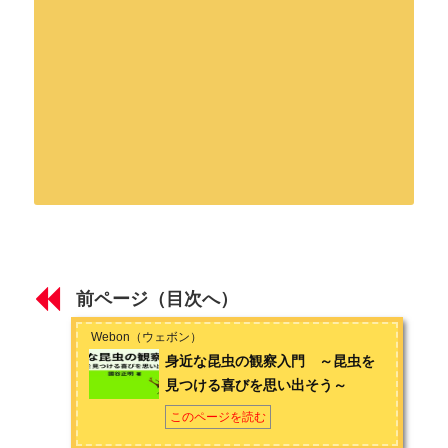
はじめに
著者：國谷正明
昆虫の魅力を知ると幸せが増える
北関東在住の１児のパパ。フリーランスのライターとして、ゲ
ームのシナリオや小説の執筆、記事作成を中心に活動していま
前ページ（目次へ）
す。
「ノワール文学」
「エキゾチックアニマル」
「東映実録映
第1章 季節から見つける
画」
などのコンテンツ作成も手掛ける。お問い合わせは
こちら
Webon（ウェボン）
から
【春】の身近な昆虫 6選
身近な昆虫の観察入門 ～昆虫を
facebook
（國谷）
見つける喜びを思い出そう～
【夏】の身近な昆虫 6選
このページを読む
【秋】の身近な昆虫 5選