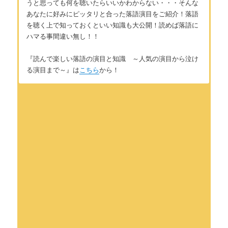
うと思っても何を聴いたらいいかわからない・・・そんな
あなたに好みにピッタリと合った落語演目をご紹介！落語
を聴く上で知っておくといい知識も大公開！読めば落語に
ハマる事間違い無し！！
『読んで楽しい落語の演目と知識 ～人気の演目から泣け
る演目まで～』は
こちら
から！