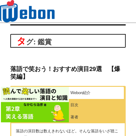
Webon（ウェボン）
タ
グ: 鑑賞
落語で笑おう！おすすめ演目29選 【爆
笑編】
Webon紹介
目次
著者
落語の演目数は数えきれないほど。そんな落語をいざ聴こ