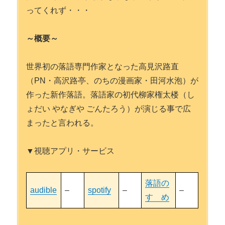
ってくれず・・・
～概要～
世界初の落語専門作家となった高見沢路直
（PN・高沢路亭、のちの漫画家・田河水泡）が
作った新作落語。落語家の初代柳家権太楼（し
ょだい やなぎや ごんたろう）が演じる事で広
まったと言われる。
▼視聴アプリ・サービス
落語の
audible
–
spotify
–
–
すゝめ