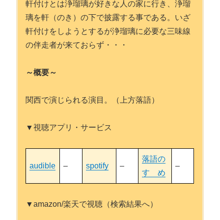
軒付けとは浄瑠璃が好きな人の家に行き、浄瑠
璃を軒（のき）の下で披露する事である。いざ
軒付けをしようとするが浄瑠璃に必要な三味線
の伴走者が来ておらず・・・
～概要～
関西で演じられる演目。（上方落語）
▼視聴アプリ・サービス
落語の
audible
–
spotify
–
–
すゝめ
▼amazon/楽天で視聴（検索結果へ）