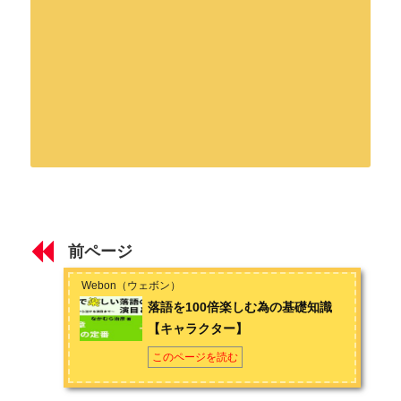
はじめに
著者：なかむら治彦
はじめに ～落語の入口は百人百様～
本業は4コマ漫画家兼イラストレーター。学生時代から筋金入り
の落語ファン。1998年「第1回新作落語大賞」に落語脚本を投稿
前ページ
し、大賞を受賞。その後は「尾張家はじめ」のペンネームで落
第1章 落語の定番
語作家兼ライターを副業に。現在、隔月パズル雑誌『漢字道』
Webon（ウェボン）
（イード）で落語4コマを連載中。著書は『落語まんが寄席』
落語と言えばこの5つ！ 【定番ギャグと「笑点」の落語】
落語を100倍楽しむ為の基礎知識
（新星出版社）他。
【キャラクター】
落語を100倍楽しむ為の基礎知識 【職業・旅・お金】
お問い合わせは
こちら
から
このページを読む
落語を100倍楽しむ為の基礎知識 【キャラクター】