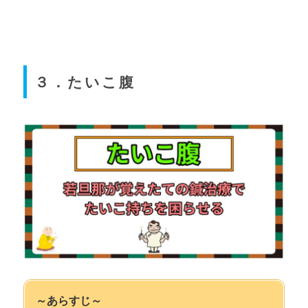
３．たいこ腹
～あらすじ～