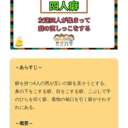
～あらすじ～
癖を持つ4人の男が互いの癖を直そうとする。
鼻の下をこする癖、目をこする癖、こぶしで手
のひらを叩く癖、着物の袖口を引く癖がそれぞ
れにある。
～概要～