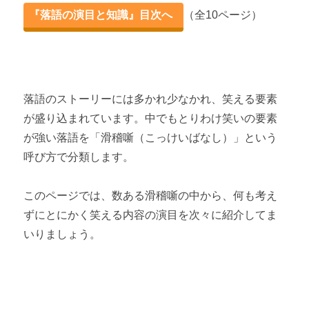
第2章 とにかく笑える落語演目集
『落語の演目と知識』目次へ
（全10ページ）
落語で笑おう！おすすめ演目29選 【爆笑編】
落語で笑おう！おすすめ演目26選 【あるある編】
落語のストーリーには多かれ少なかれ、笑える要素
第3章 色んなジャンルの落語演目集
が盛り込まれています。中でもとりわけ笑いの要素
落語で恋愛！？感動する演目24選
が強い落語を「滑稽噺（こっけいばなし）」という
呼び方で分類します。
ハラハラする落語！おすすめ演目25選
このページでは、数ある滑稽噺の中から、何も考え
ドラマチックな落語！おすすめ演目14選
ずにとにかく笑える内容の演目を次々に紹介してま
第4章 落語をもっと楽しむ
いりましょう。
落語が題材になった映画・ドラマ・舞台