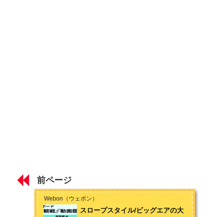
として山に籠もる生活を送っています。夏場はスケートボード
とサーフィンも始めてしまい、趣味も人生も横滑りばかりで
ハーフパイプの大会の楽しみ方
す。お問い合わせは
こちら
から
スロープスタイル/ビッグエアの大会の楽しみ方
アルペン/スノーボードクロス/テクニカルの大会の楽しみ方
知っておきたいプロスノーボーダー14選
第2章 スノーボードビデオの世界
おすすめスノーボードビデオ10選 【初級編】
おすすめスノーボードビデオ10選 【上級編】
知っておきたいスノーボードビデオスター13選
前ページ
Webon（ウェボン）
スロープスタイル/ビッグエアの大