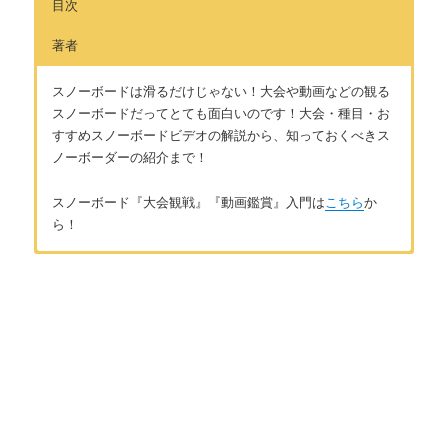
目次
著者
スノーボードは滑るだけじゃない！大会や動画などの観る
スノーボードだってとても面白いのです！大会・種目・お
すすめスノーボードビデオの解説から、知っておくべきス
ノーボーダーの紹介まで！
スノーボード『大会観戦』『動画鑑賞』入門は
こちら
か
ら！
はじめに
著者：風祭健
スノーボード『大会観戦』『動画鑑賞』の魅力
北海道出身、北海道在住のアラサーのスノーボーダーです。小
学生の頃に地元のスキー場で、格好良く滑るスノーボーダーに
憧れてスノーボードを始め、かれこれスノーボーダー歴は約20
第1章 スノーボードの大会の世界
年になります。学校を卒業してから一度は会社員になるも、週
末だけのサンデーボーダーでは満足できなくなり転職。JSBAス
スノーボードの大会種目を知ろう！
ノーボードC級インストラクターの資格を取得。それ以後、冬に
仕事のない農家や土木関係の仕事をし、冬はインストラクター
代表的なスノーボードの大会を知ろう！