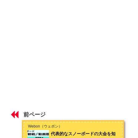
として山に籠もる生活を送っています。夏場はスケートボード
とサーフィンも始めてしまい、趣味も人生も横滑りばかりで
ハーフパイプの大会の楽しみ方
す。お問い合わせは
こちら
から
スロープスタイル/ビッグエアの大会の楽しみ方
アルペン/スノーボードクロス/テクニカルの大会の楽しみ方
知っておきたいプロスノーボーダー14選
第2章 スノーボードビデオの世界
おすすめスノーボードビデオ10選 【初級編】
おすすめスノーボードビデオ10選 【上級編】
知っておきたいスノーボードビデオスター13選
前ページ
Webon（ウェボン）
代表的なスノーボードの大会を知