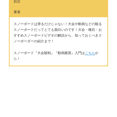
目次
著者
スノーボードは滑るだけじゃない！大会や動画などの観る
スノーボードだってとても面白いのです！大会・種目・お
すすめスノーボードビデオの解説から、知っておくべきス
ノーボーダーの紹介まで！
スノーボード『大会観戦』『動画鑑賞』入門は
こちら
か
ら！
はじめに
著者：風祭健
スノーボード『大会観戦』『動画鑑賞』の魅力
北海道出身、北海道在住のアラサーのスノーボーダーです。小
学生の頃に地元のスキー場で、格好良く滑るスノーボーダーに
憧れてスノーボードを始め、かれこれスノーボーダー歴は約20
第1章 スノーボードの大会の世界
年になります。学校を卒業してから一度は会社員になるも、週
末だけのサンデーボーダーでは満足できなくなり転職。JSBAス
スノーボードの大会種目を知ろう！
ノーボードC級インストラクターの資格を取得。それ以後、冬に
仕事のない農家や土木関係の仕事をし、冬はインストラクター
代表的なスノーボードの大会を知ろう！