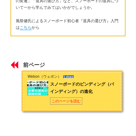
の変遷」「道具の選び方」など、スノーボードの道具につ
いて一から学んでみてはいかがでしょうか。
風祭健氏によるスノーボード初心者『道具の選び方』入門
は
こちら
から
はじめに
著者：風祭健
はじめに ～道具でスノーボードはレベルアップする～
北海道出身、北海道在住のアラサーのスノーボーダーです。小
学生の頃に地元のスキー場で、格好良く滑るスノーボーダーに
前ページ
憧れてスノーボードを始め、かれこれスノーボーダー歴は約20
第1章 主要な道具の基礎知識
年になります。学校を卒業してから一度は会社員になるも、週
Webon（ウェボン）
1 share
末だけのサンデーボーダーでは満足できなくなり転職。JSBAス
スノーボードの板の進化
スノーボードのビンディング（バ
ノーボードC級インストラクターの資格を取得。それ以後、冬に
インディング）の進化
仕事のない農家や土木関係の仕事をし、冬はインストラクター
スノーボードのブーツの進化
として山に籠もる生活を送っています。夏場はスケートボード
このページを読む
とサーフィンも始めてしまい、趣味も人生も横滑りばかりで
スノーボードのビンディング（バインディング）の進化
す。お問い合わせは
こちら
から
第2章 身に着ける道具の基礎知識
スノーボード防寒対策の基礎知識