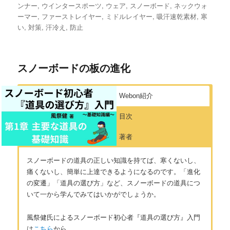
稿
稿
テ
グ
ンナー
,
ウインタースポーツ
,
ウェア
,
スノーボード
,
ネックウォ
者
日:
ゴ
ーマー
,
ファーストレイヤー
,
ミドルレイヤー
,
吸汗速乾素材
,
寒
リ
い
,
対策
,
汗冷え
,
防止
ー
スノーボードの板の進化
Webon紹介
目次
著者
スノーボードの道具の正しい知識を持てば、寒くないし、
痛くないし、簡単に上達できるようになるのです。「進化
の変遷」「道具の選び方」など、スノーボードの道具につ
いて一から学んでみてはいかがでしょうか。
風祭健氏によるスノーボード初心者『道具の選び方』入門
は
こちら
から