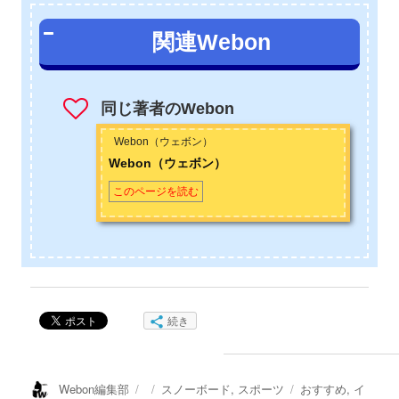
北海道出身、北海道在住のアラサーのスノーボーダーです。小
関連Webon
学生の頃に地元のスキー場で、格好良く滑るスノーボーダーに
憧れてスノーボードを始め、かれこれスノーボーダー歴は約20
年になります。学校を卒業してから一度は会社員になるも、週
末だけのサンデーボーダーでは満足できなくなり転職。JSBAス
同じ著者のWebon
ノーボードC級インストラクターの資格を取得。それ以後、冬に
仕事のない農家や土木関係の仕事をし、冬はインストラクター
Webon（ウェボン）
として山に籠もる生活を送っています。夏場はスケートボード
Webon（ウェボン）
とサーフィンも始めてしまい、趣味も人生も横滑りばかりで
このページを読む
す。お問い合わせは
こちら
から
続き
投
投
カ
タ
Webon編集部
スノーボード
,
スポーツ
おすすめ
,
イ