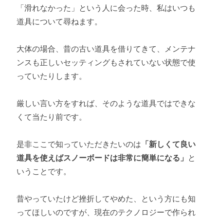
第5章 道具のマニアックな世界
「滑れなかった」という人に会った時、私はいつも
道具について尋ねます。
スノーボードのプロが使っている道具
スノーボード撮影でおすすめカメラ
大体の場合、昔の古い道具を借りてきて、メンテナ
ンスも正しいセッティングもされていない状態で使
バックカントリースノーボードに必要な道具4選
っていたりします。
厳しい言い方をすれば、そのような道具ではできな
くて当たり前です。
是非ここで知っていただきたいのは
「新しくて良い
道具を使えばスノーボードは非常に簡単になる」
と
いうことです。
昔やっていたけど挫折してやめた、という方にも知
ってほしいのですが、現在のテクノロジーで作られ