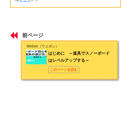
はじめに
著者：風祭健
はじめに ～道具でスノーボードはレベルアップする～
北海道出身、北海道在住のアラサーのスノーボーダーです。小
学生の頃に地元のスキー場で、格好良く滑るスノーボーダーに
前ページ
憧れてスノーボードを始め、かれこれスノーボーダー歴は約20
第1章 主要な道具の基礎知識
年になります。学校を卒業してから一度は会社員になるも、週
Webon（ウェボン）
末だけのサンデーボーダーでは満足できなくなり転職。JSBAス
スノーボードの板の進化
はじめに ～道具でスノーボード
ノーボードC級インストラクターの資格を取得。それ以後、冬に
はレベルアップする～
仕事のない農家や土木関係の仕事をし、冬はインストラクター
スノーボードのブーツの進化
として山に籠もる生活を送っています。夏場はスケートボード
このページを読む
とサーフィンも始めてしまい、趣味も人生も横滑りばかりで
スノーボードのバインディング（ビンディング）の進化
す。お問い合わせは
こちら
から
第2章 身に着ける道具の基礎知識
スノーボード防寒対策の基礎知識
スノーボードウェアの基礎知識
スノーボードゴーグルの基礎知識