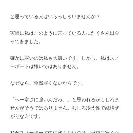
第4章 道具の購入方法
と思っている人はいらっしゃいませんか？
スノーボードの道具の購入方法とおすすめ
第5章 道具のマニアックな世界
実際に私はこのように言っている人にたくさん出会
ってきました。
スノーボードのプロが使っている道具
スノーボード撮影でおすすめカメラ
確かに寒いのは私も大嫌いです。しかし、私はスノ
ーボードは嫌いではありません。
バックカントリースノーボードに必要な道具4選
なぜなら、全然寒くないからです。
「へー寒さに強いんだね。」と思われるかもしれま
せんがそうではありません。むしろ冷え性で結構寒
がりな方です。
私がスノーボード中に寒くないのは、単純に寒くな