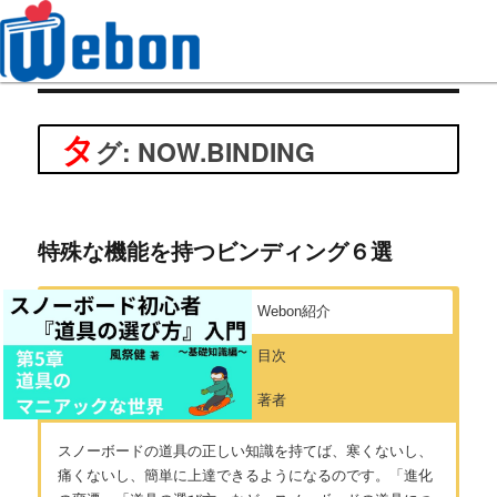
Webon（ウェボン）
タ
グ: NOW.BINDING
特殊な機能を持つビンディング６選
Webon紹介
目次
著者
スノーボードの道具の正しい知識を持てば、寒くないし、
痛くないし、簡単に上達できるようになるのです。「進化