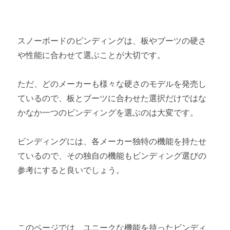
第4章 道具の購入方法
スノーボードの道具の購入方法とおすすめ
スノーボードのビンディングは、板やブーツの硬さ
第5章 道具のマニアックな世界
や性能に合わせて選ぶことが大切です。
スノーボードのプロが使っている道具
ただ、どのメーカーも様々な硬さのモデルを発売し
ているので、板とブーツに合わせた選択だけではな
スノーボード撮影でおすすめカメラ
かなか一つのビンディングを選ぶのは大変です。
バックカントリースノーボードに必要な道具4選
ビンディングには、各メーカー独特の機能を持たせ
ているので、その独自の機能もビンディング選びの
参考にすると良いでしょう。
このページでは、ユニークな機能を持ったビンディ