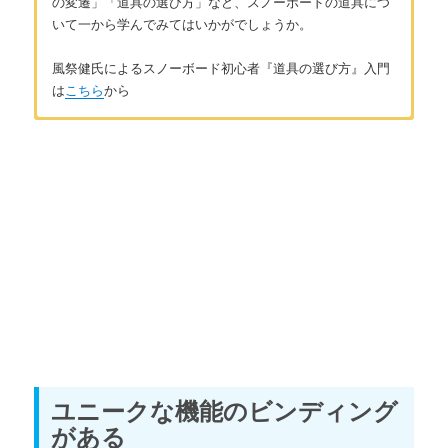
の変遷」「道具の選び方」など、スノーボードの道具につ
いて一から学んでみてはいかがでしょうか。
風祭健氏によるスノーボード初心者『道具の選び方』入門
は
こちら
から
はじめに
著者：風祭健
はじめに ～道具でスノーボードはレベルアップする～
北海道出身、北海道在住のアラサーのスノーボーダーです。小
学生の頃に地元のスキー場で、格好良く滑るスノーボーダーに
憧れてスノーボードを始め、かれこれスノーボーダー歴は約20
第1章 主要な道具の基礎知識
年になります。学校を卒業してから一度は会社員になるも、週
末だけのサンデーボーダーでは満足できなくなり転職。JSBAス
スノーボードの板の進化
ノーボードC級インストラクターの資格を取得。それ以後、冬に
仕事のない農家や土木関係の仕事をし、冬はインストラクター
スノーボードのブーツの進化
として山に籠もる生活を送っています。夏場はスケートボード
とサーフィンも始めてしまい、趣味も人生も横滑りばかりで
スノーボードのビンディング（バインディング）の進化
す。お問い合わせは
こちら
から
第2章 身に着ける道具の基礎知識
ユニークな機能のビンディング
がある
スノーボード防寒対策の基礎知識