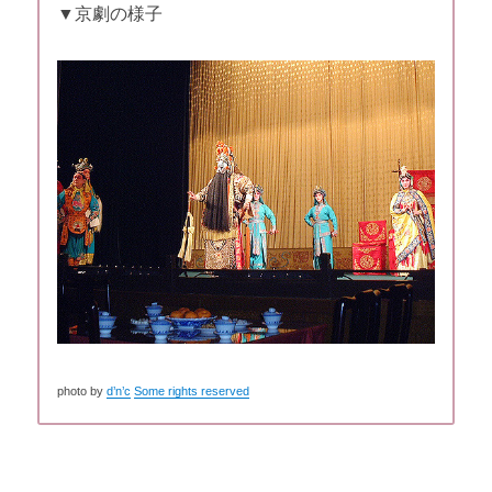
▼京劇の様子
photo by
d’n’c
Some rights reserved