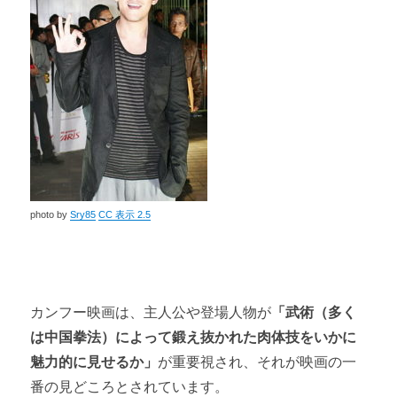
photo by
Sry85
CC 表示 2.5
カンフー映画は、主人公や登場人物が
「武術（多く
は中国拳法）によって鍛え抜かれた肉体技をいかに
魅力的に見せるか」
が重要視され、それが映画の一
番の見どころとされています。