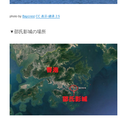
photo by
Baycrest
CC 表示-継承 2.5
▼邵氏影城の場所