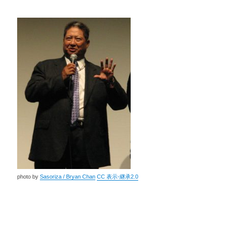
photo by
Sasoriza / Bryan Chan
CC 表示-継承2.0