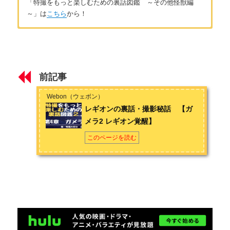
「特撮をもっと楽しむための裏話図鑑 ～その他怪獣編
～」は
こちら
から！
第1章 モスラ
著者：山田チャーハン
モスラの裏話・撮影秘話① 【昭和シリーズ】
幼少期から様々な特撮作品を見て育つ。怪獣特撮・ウルトラマ
ン・仮面ライダー・スーパー戦隊と鑑賞する作品の幅が広い。
前記事
作品を見るだけでなく、考察や解説サイトにも興味があり、知
モスラの裏話・撮影秘話② 【平成（vs）シリーズ】
識を増やして作品の楽しみ方を増やすのがモットー。友人と特
Webon（ウェボン）
撮談義や特撮縛りのカラオケをすることも。特撮作品の出演を
モスラの裏話・撮影秘話③ 【ミレニアムシリーズ】
レギオンの裏話・撮影秘話 【ガ
夢見て、特撮に関する仕事を所望している。
メラ2 レギオン覚醒】
モスラの裏話・撮影秘話④ 【平成3部作】
お問い合わせは
こちら
から
このページを読む
第2章 キングギドラ
Twitter（山田）@yamada_chahan
キングギドラの裏話・撮影秘話① 【昭和シリーズ】
キングギドラの裏話・撮影秘話② 【平成（vs）シリーズ】
キングギドラの裏話・撮影秘話③ 【ミレニアムシリーズ】