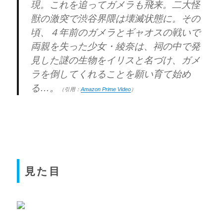
現。これを追ってガメラも飛来。二大怪
獣の激突で渋谷界隈は壊滅状態に。その
頃、４年前のガメラとギャオスの戦いで
両親を失った少女・綾奈は、祠の中で発
見した謎の生物をイリスと名づけ、ガメ
ラを倒してくれることを願い育て始め
る…。
（引用：
Amazon Prime Video
）
見た目