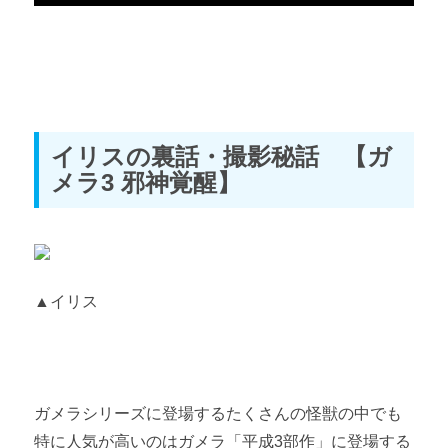
キングギドラの裏話・撮影秘話④ 【カイザーギドラ・デスギ
ドラ】
第3章 メカゴジラ
メカゴジラの裏話・撮影秘話① 【昭和シリーズ】
イリスの裏話・撮影秘話 【ガ
メカゴジラの裏話・撮影秘話② 【平成（vs）シリーズ】
メラ3 邪神覚醒】
メカゴジラの裏話・撮影秘話③ 【ミレニアムシリーズ】
第4章 ガメラ
▲イリス
ガメラの裏話・撮影秘話① 【昭和シリーズ】
ガメラの裏話・撮影秘話② 【平成3部作】
ガメラの裏話・撮影秘話③ 【角川ガメラ】
ガメラシリーズに登場するたくさんの怪獣の中でも
特に人気が高いのはガメラ「平成3部作」に登場する
ギャオスの裏話・撮影秘話