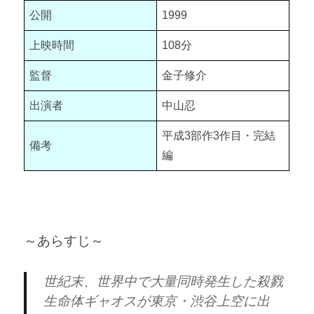
公開
1999
上映時間
108分
監督
金子修介
出演者
中山忍
平成3部作3作目・完結
備考
編
～あらすじ～
世紀末、世界中で大量同時発生した殺戮
生命体ギャオスが東京・渋谷上空に出