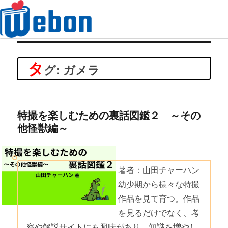
Webon（ウェボン）
タ
グ: ガメラ
特撮を楽しむための裏話図鑑２ ～その
他怪獣編～
著者：山田チャーハン
幼少期から様々な特撮
作品を見て育つ。作品
を見るだけでなく、考
察や解説サイトにも興味があり、知識を増やし