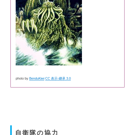
photo by
BenduKiwi
CC 表示-継承 3.0
自衛隊の協力