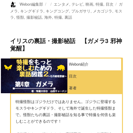
投
投
カ
タ
Webon編集部
エンタメ
,
テレビ
,
映画
,
特撮
,
目次
ガ
稿
稿
テ
グ
メラ
,
キングギドラ
,
キングコング
,
プルガサリ
,
メカゴジラ
,
モス
者
日:
ゴ
ラ
,
怪獣
,
撮影秘話
,
海外
,
特撮
,
裏話
リ
ー
イリスの裏話・撮影秘話 【ガメラ3 邪神
覚醒】
Webon紹介
目次
著者
特撮怪獣はゴジラだけではありません。ゴジラに登場する
モスラやキングギドラ、そして海外で誕生した特撮怪獣ま
で。怪獣たちの裏話・撮影秘話を知る事で特撮を何倍も楽
しむことができるのです！