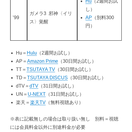
Hu
（2週間お試
し）
ガメラ3 邪神〈イリ
’99
AP
（別料300
ス〉覚醒
円）
Hu＝
Hulu
（2週間お試し）
AP＝
Amazon Prime
（30日間お試し）
TT＝
TSUTAYA TV
（30日間お試し）
TD＝
TSUTAYA DISCUS
（30日間お試し）
dTV＝
dTV
（31日間お試し）
UN＝
U-NEXT
（31日間お試し）
楽天＝
楽天TV
（無料視聴あり）
※表に記載無しの場合は取り扱い無し 別料＝視聴
には会員料金以外に別途料金が必要