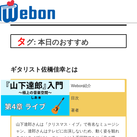
Webon（ウェボン）
タ
グ: 本日のおすすめ
ギタリスト佐橋佳幸とは
Webon紹介
目次
著者
山下達郎さんは『クリスマス・イブ』で有名なミュージシ
ャン。達郎さんはテレビに出演しないため、動く姿を観れ