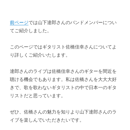
第3章 おすすめの名曲
前ページ
では山下達郎さんのバンドメンバーについ
山下達郎おすすめの名曲① 【定番編】
てご紹介しました。
山下達郎おすすめの名曲② 【隠れた名曲編】
このページではギタリスト佐橋佳幸さんについてよ
山下達郎おすすめの名曲③ 【鈴木雅之への提供曲編】
り詳しくご紹介いたします。
山下達郎おすすめの名曲④ 【ジャニーズへの提供曲編】
達郎さんのライブは佐橋佳幸さんのギターを間近を
山下達郎おすすめの名曲⑤ 【カバー編】
聴ける機会でもあります。私は佐橋さんを大大大好
きで、歌を歌わないギタリストの中で日本一のギタ
第4章 山下達郎のライブ
リストだと思っています。
山下達郎のライブの基本情報と魅力 ～極上の音楽空間～
ぜひ、佐橋さんの魅力を知りより山下達郎さんのラ
山下達郎のライブで感動した言葉
イブを楽しんでいただきたいです。
山下達郎のライブ参加ミュージシャンの魅力