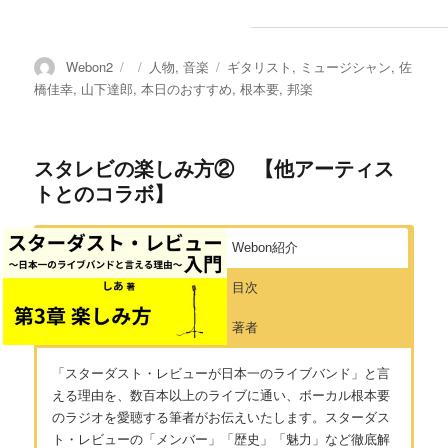
投
投
カ
タ
Webon2
人物
,
音楽
ギタリスト
,
ミュージシャン
,
佐
稿
稿
テ
グ
橋佳幸
,
山下達郎
,
本日のおすすめ
,
根本要
,
邦楽
者
日:
ゴ
リ
ー
スタレビの楽しみ方② 【他アーティス
トとのコラボ】
Webon紹介
目次
著者
「スターダスト・レビューが日本一のライブバンド」と言
える理由を、数百本以上のライブに通い、ボーカル根本要
のラジオを愛聴する筆者がお伝えいたします。スターダス
ト・レビューの「メンバー」「歴史」「魅力」など徹底解