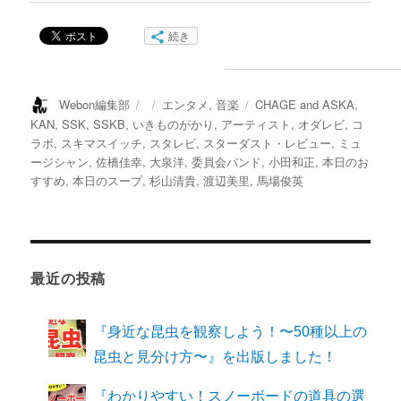
続き
投
投
カ
タ
Webon編集部
エンタメ
,
音楽
CHAGE and ASKA
,
稿
稿
テ
グ
KAN
,
SSK
,
SSKB
,
いきものがかり
,
アーティスト
,
オダレビ
,
コ
者
日:
ゴ
ラボ
,
スキマスイッチ
,
スタレビ
,
スターダスト・レビュー
,
ミュ
リ
ージシャン
,
佐橋佳幸
,
大泉洋
,
委員会バンド
,
小田和正
,
本日のお
ー
すすめ
,
本日のスープ
,
杉山清貴
,
渡辺美里
,
馬場俊英
最近の投稿
『身近な昆虫を観察しよう！〜50種以上の
昆虫と見分け方〜』を出版しました！
『わかりやすい！スノーボードの道具の選