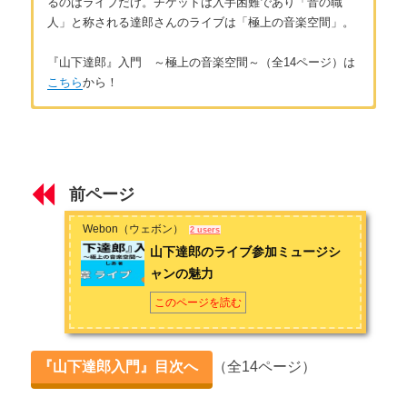
るのはライブだけ。チケットは入手困難であり「音の職
人」と称される達郎さんのライブは「極上の音楽空間」。
『山下達郎』入門 ～極上の音楽空間～（全14ページ）は
こちら
から！
はじめに
著者：しあ
山下達郎とは
40代後半女性。音楽が大好きでJ-POP、K-POP、洋楽、演歌歌
謡曲とさまざまな音楽を聴いています。ライブが大好きで今ま
前ページ
で行ったライブは数百本。全部チケットの半券をとっているの
第1章 歴史
でとても大切な想い出です。音楽はとても生活を豊かにしてく
Webon（ウェボン）
2 users
れるもの。私の好きなアーティストの魅力を知っていただけれ
山下達郎の歴史① 【デビュー～1980年代前半】
山下達郎のライブ参加ミュージシ
ば、と思います。
ャンの魅力
山下達郎の歴史② 【1980年代後半から現在】
お問い合わせは
こちら
から
このページを読む
第2章 人柄
山下達郎がテレビに出ない理由
『山下達郎入門』目次へ
（全14ページ）
竹内まりやとは ～山下達郎の妻であり大親友～