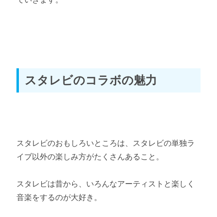
スタレビの楽しみ方③ 【根本要のラジオ番組】
スタレビの楽しみ方④ 【ファンへの愛の深さ】
おわりに
おわりに ～根本要さん突然の入院と今後～
スタレビのコラボの魅力
スタレビのおもしろいところは、スタレビの単独ラ
イブ以外の楽しみ方がたくさんあること。
スタレビは昔から、いろんなアーティストと楽しく
音楽をするのが大好き。