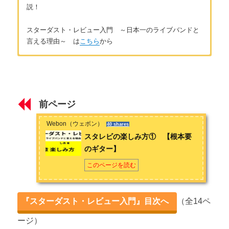
説！
スターダスト・レビュー入門 ～日本一のライブバンドと
言える理由～ は
こちら
から
はじめに
著者：しあ
はじめに 〜「スターダスト・レビュー」とは〜
40代後半女性。音楽が大好きでJ-POP K-POP 洋楽 演歌歌
謡曲とさまざまな音楽を聴いています。ライブが大好きで今ま
前ページ
で行ったライブは数百本。全部チケットの半券をとっているの
第1章 スターダスト・レビューのメンバーと歴史
でとても大切な想い出です。音楽はとても生活を豊かにしてく
Webon（ウェボン）
40 shares
れるもの。私の好きなアーティストの魅力を知っていただけれ
スターダスト・レビューのメンバー紹介 【バンド名の由来】
スタレビの楽しみ方① 【根本要
ば、と思います。お問い合わせは
こちら
から
のギター】
スターダスト・レビューの歴史 【デビュー前から三谷泰弘在
籍時】
このページを読む
スターダスト・レビューの歴史② 【光田健一在籍時】
『スターダスト・レビュー入門』目次へ
（全14ペ
スターダスト・レビューの歴史③ 【現在まで】
ージ）