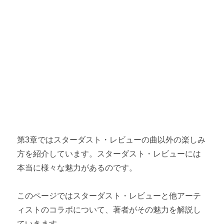
第2章 スターダスト・レビューの魅力
スターダスト・レビューのライブの魅力 【高い音楽性と低い
腰】
スタレビ根本・MCの魅力 【プールに落ちたコンタクトレン
ズ】
スターダスト・レビューおすすめの名曲 【代表曲「木蘭の
涙」ほか】
スターダスト・レビューおすすめアルバム 【37年間の作品か
ら厳選】
第3章ではスターダスト・レビューの曲以外の楽しみ
方を紹介しています。スターダスト・レビューには
第3章 スターダスト・レビューの楽しみ方
本当に様々な魅力があるのです。
スタレビの楽しみ方① 【根本要のギター】
このページではスターダスト・レビューと他アーテ
スタレビの楽しみ方② 【他アーティストとのコラボ】
ィストのコラボについて、著者がその魅力を解説し
ていきます。