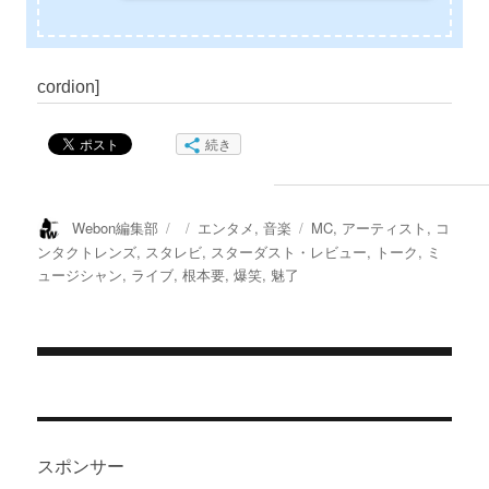
cordion]
続き
投
投
カ
タ
Webon編集部
エンタメ
,
音楽
MC
,
アーティスト
,
コ
稿
稿
テ
グ
ンタクトレンズ
,
スタレビ
,
スターダスト・レビュー
,
トーク
,
ミ
者
日:
ゴ
ュージシャン
,
ライブ
,
根本要
,
爆笑
,
魅了
リ
ー
投
稿
ナ
スポンサー