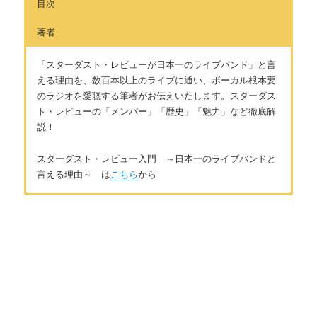
目次
著者
「スターダスト・レビューが日本一のライブバンド」と言
える理由を、数百本以上のライブに通い、ボーカル根本要
のラジオを愛聴する筆者がお伝えいたします。スターダス
ト・レビューの「メンバー」「歴史」「魅力」など徹底解
説！
スターダスト・レビュー入門 ～日本一のライブバンドと
言える理由～ は
こちら
から
はじめに
著者：しあ
はじめに 〜「スターダスト・レビュー」とは〜
40代後半女性。音楽が大好きでJ-POP K-POP 洋楽 演歌歌
謡曲とさまざまな音楽を聴いています。ライブが大好きで今ま
で行ったライブは数百本。全部チケットの半券をとっているの
第1章 スターダスト・レビューのメンバーと歴史
でとても大切な想い出です。音楽はとても生活を豊かにしてく
れるもの。私の好きなアーティストの魅力を知っていただけれ
スターダスト・レビューのメンバー紹介 【バンド名の由来】
ば、と思います。お問い合わせは
こちら
から