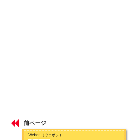
スターダスト・レビューの歴史 【デビュー前から三谷泰弘在
籍時】
スターダスト・レビューの歴史② 【光田健一在籍時】
スターダスト・レビューの歴史③ 【現在まで】
第2章 スターダスト・レビューの魅力
スターダスト・レビューのライブの魅力 【高い音楽性と低い
腰】
スタレビ根本・MCの魅力 【プールに落ちたコンタクトレン
ズ】
スターダスト・レビューおすすめの名曲 【代表曲「木蘭の
涙」ほか】
前ページ
スターダスト・レビューおすすめアルバム 【37年間の作品か
Webon（ウェボン）
ら厳選】