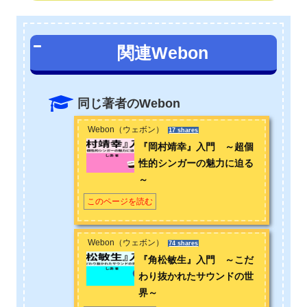
関連Webon
同じ著者のWebon
Webon（ウェボン）
17 shares
『岡村靖幸』入門 ～超個
性的シンガーの魅力に迫る
～
このページを読む
Webon（ウェボン）
74 shares
『角松敏生』入門 ～こだ
わり抜かれたサウンドの世
界～