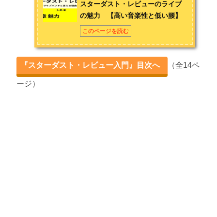
スターダスト・レビューのライブ
の魅力 【高い音楽性と低い腰】
第3章 スターダスト・レビューの楽しみ方
このページを読む
スタレビの楽しみ方① 【根本要のギター】
スタレビの楽しみ方② 【他アーティストとのコラボ】
『スターダスト・レビュー入門』目次へ
（全14ペ
スタレビの楽しみ方③ 【根本要のラジオ番組】
ージ）
スタレビの楽しみ方④ 【ファンへの愛の深さ】
おわりに
おわりに ～根本要さん突然の入院と今後～