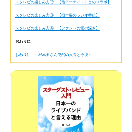
スタレビの楽しみ方② 【他アーティストとのコラボ】
スタレビの楽しみ方③ 【根本要のラジオ番組】
スタレビの楽しみ方④ 【ファンへの愛の深さ】
おわりに
おわりに ～根本要さん突然の入院と今後～
著者：しあ
40代後半女性。音楽が大好きでJ-POP K-POP 洋楽 演歌歌
謡曲とさまざまな音楽を聴いています。ライブが大好きで今ま
で行ったライブは数百本。全部チケットの半券をとっているの
でとても大切な想い出です。音楽はとても生活を豊かにしてく
れるもの。私の好きなアーティストの魅力を知っていただけれ
ば、と思います。お問い合わせは
こちら
から