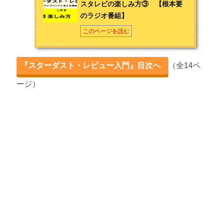
スタレビの楽しみ方③ 【根本要
のラジオ番組】
第3章 スターダスト・レビューの楽しみ方
このページを読む
スタレビの楽しみ方① 【根本要のギター】
スタレビの楽しみ方② 【他アーティストとのコラボ】
『スターダスト・レビュー入門』目次へ
（全14ペ
スタレビの楽しみ方③ 【根本要のラジオ番組】
ージ）
スタレビの楽しみ方④ 【ファンへの愛の深さ】
おわりに
おわりに ～根本要さん突然の入院と今後～