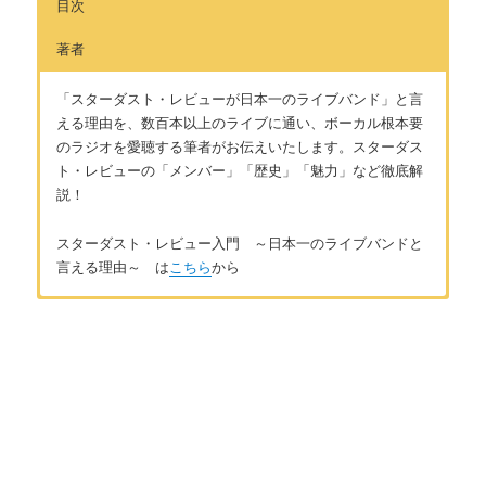
目次
著者
「スターダスト・レビューが日本一のライブバンド」と言
える理由を、数百本以上のライブに通い、ボーカル根本要
のラジオを愛聴する筆者がお伝えいたします。スターダス
ト・レビューの「メンバー」「歴史」「魅力」など徹底解
説！
スターダスト・レビュー入門 ～日本一のライブバンドと
言える理由～ は
こちら
から
はじめに
著者：しあ
はじめに 〜「スターダスト・レビュー」とは〜
40代後半女性。音楽が大好きでJ-POP K-POP 洋楽 演歌歌
謡曲とさまざまな音楽を聴いています。ライブが大好きで今ま
で行ったライブは数百本。全部チケットの半券をとっているの
第1章 スターダスト・レビューのメンバーと歴史
でとても大切な想い出です。音楽はとても生活を豊かにしてく
れるもの。私の好きなアーティストの魅力を知っていただけれ
スターダスト・レビューのメンバー紹介 【バンド名の由来】
ば、と思います。お問い合わせは
こちら
から