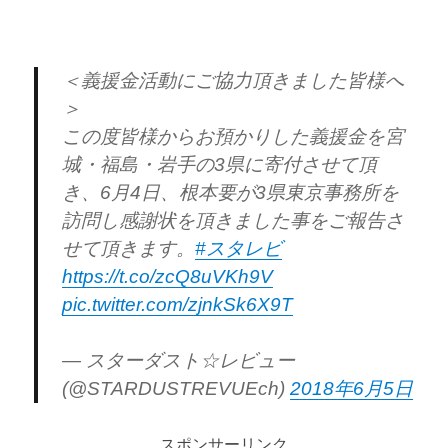
＜義援金活動にご協力頂きました皆様へ
＞
この度皆様からお預かりした義援金を宮
城・福島・岩手の3県に寄付させて頂
き、6月4日、根本要が3県東京事務所を
訪問し感謝状を頂きました事をご報告さ
せて頂きます。
#スタレビ
https://t.co/zcQ8uVKh9V
pic.twitter.com/zjnkSk6X9T
— スターダスト☆レビュー
(@STARDUSTREVUEch)
2018年6月5日
スポンサーリンク