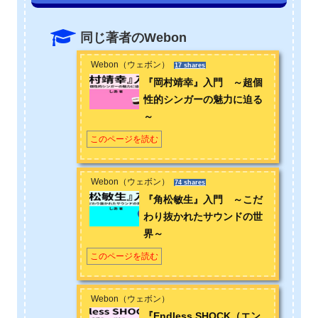
同じ著者のWebon
Webon（ウェボン）
17 shares
『岡村靖幸』入門 ～超個
性的シンガーの魅力に迫る
～
このページを読む
Webon（ウェボン）
74 shares
『角松敏生』入門 ～こだ
わり抜かれたサウンドの世
界～
このページを読む
Webon（ウェボン）
『Endless SHOCK（エン