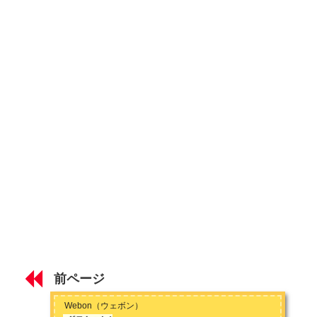
スターダスト・レビューの歴史 【デビュー前から三谷泰弘在
籍時】
スターダスト・レビューの歴史② 【光田健一在籍時】
スターダスト・レビューの歴史③ 【現在まで】
第2章 スターダスト・レビューの魅力
スターダスト・レビューのライブの魅力 【高い音楽性と低い
腰】
スタレビ根本・MCの魅力 【プールに落ちたコンタクトレン
ズ】
スターダスト・レビューおすすめの名曲 【代表曲「木蘭の
涙」ほか】
前ページ
スターダスト・レビューおすすめアルバム 【37年間の作品か
Webon（ウェボン）
ら厳選】