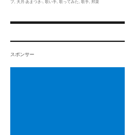
者
日:
ゴ
ブ
,
天月-あまつき-
,
歌い手
,
歌ってみた
,
歌手
,
邦楽
リ
ー
投
稿
ナ
スポンサー
ビ
ゲ
ー
シ
ョ
ン