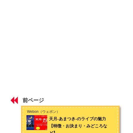
お問い合わせは
こちら
から
天月-あまつき-の人柄
第２章 おすすめ楽曲
歌ってみた
J-POPカバー
オリジナル
第３章 ライブ
ライブ
第４章 ファンとの交流
前ページ
ファンクラブ・グッズ・期間限定イベント
Webon（ウェボン）
天月-あまつき-のライブの魅力
握手会＆ハイタッチ会
【特徴・お決まり・みどころな
ど】