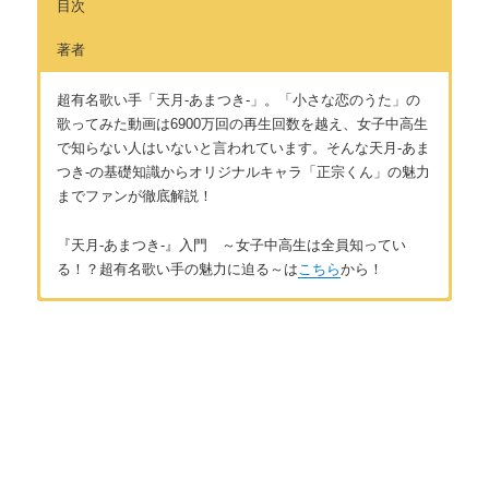
目次
著者
超有名歌い手「天月-あまつき-」。「小さな恋のうた」の
歌ってみた動画は6900万回の再生回数を越え、女子中高生
で知らない人はいないと言われています。そんな天月-あま
つき-の基礎知識からオリジナルキャラ「正宗くん」の魅力
までファンが徹底解説！
『天月-あまつき-』入門 ～女子中高生は全員知ってい
る！？超有名歌い手の魅力に迫る～は
こちら
から！
はじめに
著者：Ayaka
ボカロ・歌い手って何？
ボカロ・歌い手が好き。特に天月さん、まふまふさんのファ
ン。天月さんの2018～2019年冬ツアーは９公演中４公演参加。
2019年6月リリースの天月さんの新曲CDは18枚予約。30代以上
第１章 天月-あまつき-とは
の世代にもボカロや歌い手の素晴らしさを伝えたいと思ってい
る。
天月-あまつき-とは