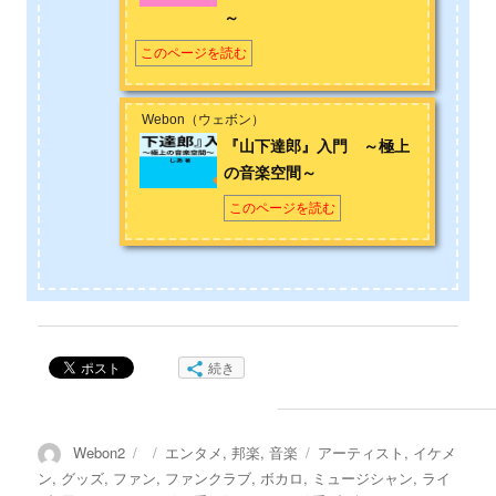
～
このページを読む
Webon（ウェボン）
『山下達郎』入門 ～極上
の音楽空間～
このページを読む
続き
投
投
カ
タ
Webon2
エンタメ
,
邦楽
,
音楽
アーティスト
,
イケメ
稿
稿
テ
グ
ン
,
グッズ
,
ファン
,
ファンクラブ
,
ボカロ
,
ミュージシャン
,
ライ