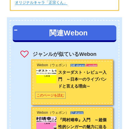
オリジナルキャラ「正宗くん」
著者：Ayaka
ボカロ・歌い手が好き。特に天月さん、まふまふさんのファ
関連Webon
ン。天月さんの2018～2019年冬ツアーは９公演中４公演参加。
2019年6月リリースの天月さんの新曲CDは18枚予約。30代以上
の世代にもボカロや歌い手の素晴らしさを伝えたいと思ってい
る。
ジャンルが似ているWebon
お問い合わせは
こちら
から
Webon（ウェボン）
240 shares
1 pocket
スターダスト・レビュー入
門 ～日本一のライブバン
ドと言える理由～
このページを読む
Webon（ウェボン）
17 shares
『岡村靖幸』入門 ～超個
性的シンガーの魅力に迫る