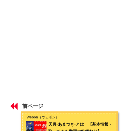
お問い合わせは
こちら
から
天月-あまつき-の人柄
第２章 おすすめ楽曲
歌ってみた
J-POPカバー
オリジナル
第３章 ライブ
ライブ
第４章 ファンとの交流
前ページ
ファンクラブ・グッズ・期間限定イベント
Webon（ウェボン）
天月-あまつき-とは 【基本情報・
握手会＆ハイタッチ会