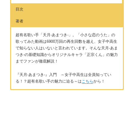
目次
著者
超有名歌い手「天月-あまつき-」。「小さな恋のうた」の
歌ってみた動画は6900万回の再生回数を越え、女子中高生
で知らない人はいないと言われています。そんな天月-あま
つき-の基礎知識からオリジナルキャラ「正宗くん」の魅力
までファンが徹底解説！
『天月-あまつき-』入門 ～女子中高生は全員知ってい
る！？超有名歌い手の魅力に迫る～は
こちら
から！
はじめに
著者：Ayaka
ボカロ・歌い手って何？
ボカロ・歌い手が好き。特に天月さん、まふまふさんのファ
ン。天月さんの2018～2019年冬ツアーは９公演中４公演参加。
2019年6月リリースの天月さんの新曲CDは18枚予約。30代以上
第１章 天月-あまつき-とは
の世代にもボカロや歌い手の素晴らしさを伝えたいと思ってい
る。
天月-あまつき-とは