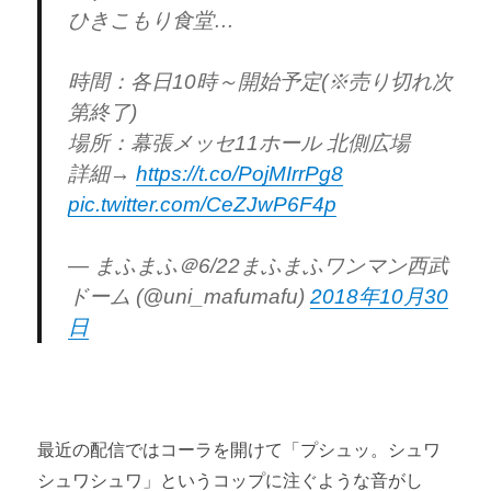
ひきこもり食堂…
時間：各日10時～開始予定(※売り切れ次
第終了)
場所：幕張メッセ11ホール 北側広場
詳細→
https://t.co/PojMIrrPg8
pic.twitter.com/CeZJwP6F4p
— まふまふ＠6/22まふまふワンマン西武
ドーム (@uni_mafumafu)
2018年10月30
日
最近の配信ではコーラを開けて「プシュッ。シュワ
シュワシュワ」というコップに注ぐような音がし