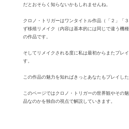
だとおそらく知らないかもしれませんね。
【RPGツクール】 娯楽施設が必要な理由とおすすめ娯楽施
クロノ・トリガーはワンタイトル作品（「２」「
【RPGツクール】 闘技場が必要な理由とおすすめ闘技場
ず移殖リメイク（内容は基本的には同じで違う機
の作品です。
【RPGツクール】 お金稼ぎシステムが必要な理由とおすす
【番外編】 RPGの世界
そしてリメイクされる度に私は最初からまたプレ
す。
RPGの世界でモンスターを倒すとお金が手に入る理由
RPGの世界で宝箱を盗っても『窃盗罪』にならない理由
この作品の魅力を知ればきっとあなたもプレイし
RPGの世界で稼いだお金を現実世界へ交換できたら
このページではクロノ・トリガーの世界観やその
品なのかを独自の視点で解説していきます。