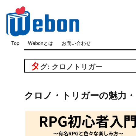
「好き」は面白い
Top
Webonとは
お問い合わせ
Webon（ウェボン）
タ
グ: クロノトリガー
クロノ・トリガーの魅力・