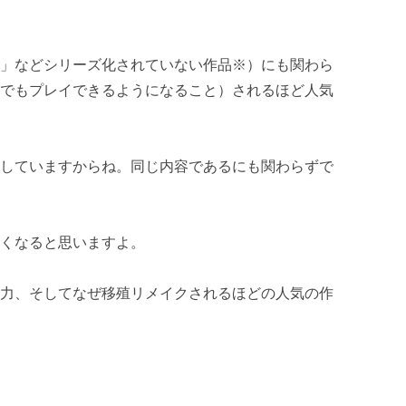
設
３」などシリーズ化されていない作品※）にも関わら
種でもプレイできるようになること）されるほど人気
めお金稼ぎシステム
イしていますからね。同じ内容であるにも関わらずで
たくなると思いますよ。
魅力、そしてなぜ移殖リメイクされるほどの人気の作