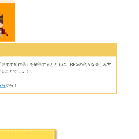
「おすすめ作品」を解説するとともに、RPGの色々な楽しみ方
なることでしょう！
ちら
から！
捨てきれません。それほど大好きなのです。また、時間があれば
ます。趣味はラーメン巡りでおいしいラーメン屋に月1～2通ってお
こともあります。また歴史が大好きで特に戦国時代はとあるゲ
星ドラ』というスマホRPGにハマっております。