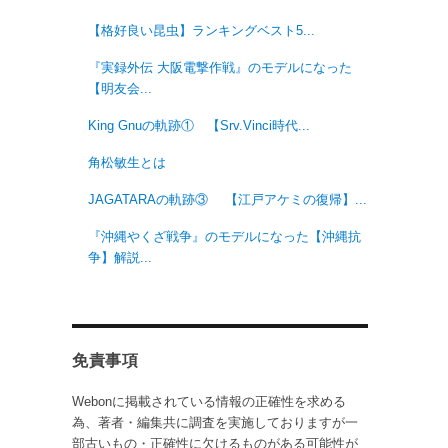
【格好良い昆虫】ランキングベスト5...
『実録外伝 大阪電撃作戦』のモデルになった
【明友会...
King Gnuの軌跡① 【Srv.Vinci時代...
角松敏生とは
JAGATARAの軌跡③ 【江戸アケミの復帰】...
『沖縄やくざ戦争』のモデルになった【沖縄抗
争】解説...
免責事項
Webonに掲載されている情報の正確性を求める
為、著者・編集共に調査を実施しておりますが一
部古いもの・正確性に欠けるものがある可能性が