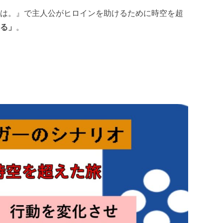
名は。』で主人公がヒロインを助けるために時空を超
える」
。