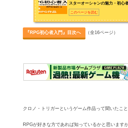
スターオーシャンの魅力・初心
お問い合わせは
こちら
から
ドラゴンクエストの魅力・初心者もおすすめの3作品
このページを読む
スターオーシャンの魅力・初心者もおすすめの作品
『RPG初心者入門』目次へ
（全16ページ）
クロノ・トリガーの魅力・おすすめの理由
ロマンシング・サガの魅力・初心者もおすすめの作品
第2章 基礎知識
攻略に役立つRPG基礎知識① 【武器・防具編】
攻略に役立つRPG基礎知識② 【レベル上げ編】
攻略に役立つRPG基礎知識③ 【娯楽要素編】
クロノ・トリガーというゲーム作品って聞いたこ
攻略に役立つRPG基礎知識④ 【お金編】
RPGが好きな方であれば知っているかと思います
第3章 RPGを作ろう！