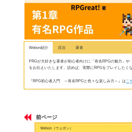
Webon紹介
目次
著者
PRGが大好きな著者が初心者向けに「有名RPGの魅力」や
をお伝えいたします。読めば、実際にRPGをプレイしたく
『RPG初心者入門 ～有名RPGと色々な楽しみ方～』は
こ
はじめに
著者：RPGreat!
はじめに ～私とRPGの原点～
フリーランサーとして活動。今でも私の生活においてRPGは
RPGツクールフェス(3DS)というソフトでRPGを作ってい
前ページ
り、たまに新規ラーメン屋をこの舌で堪能するために開拓する
第1章 有名RPG作品
ームの影響でダントツといってよいほど好きですね。最近は『
Webon（ウェボン）
ファイナルファンタジーの魅力・初心者もおすすめの3作品