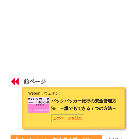
バックパッカー旅行に適したバックパックの選び方
バックパッカー旅行の航空券の取り方
バックパッカー旅行の宿の探し方
第3章 バックパッカー旅行の安全管理
バックパッカー旅行で現地の治安や情勢を知る方法
バックパッカー旅行の安全管理方法 ～誰でもできる７つの方
前ページ
法～
Webon（ウェボン）
第4章 バックパッカー旅行におすすめの国35選
バックパッカー旅行の安全管理方
法 ～誰でもできる７つの方法～
バックパッカー旅行におすすめの国35選【東アジア・東南アジ
ア編】
このページを読む
バックパッカー旅行におすすめの国35選【南アジア・中央アジ
ア・中東編】