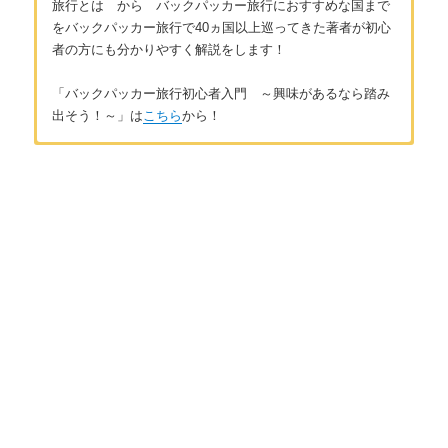
旅行とは から バックパッカー旅行におすすめな国まで
をバックパッカー旅行で40ヵ国以上巡ってきた著者が初心
者の方にも分かりやすく解説をします！
「バックパッカー旅行初心者入門 ～興味があるなら踏み
出そう！～」は
こちら
から！
はじめに
著者：ぐちを
はじめに ～バックパッカー旅行とは〜
旅が大好きなフリーのライター&カメラマン。大学時代にバック
パッカー旅行で40ヶ国以上を訪問し、数々の元紛争地を巡った
り、アフリカの電気水道が無い村で現地人と生活を共にしたり
第1章 バックパッカー旅行の魅力
する。
バックパッカー旅行の魅力 ～異文化交流～
特に好きな国は東南アジアのミャンマー。これから発展してい
く「アジア最後のフロンティア」に注目している。自身の
バックパッカー旅行の心得 ～４つのこと～
Twitterやブログではミャンマーの観光事情を中心に、旅の情報
やフリーランスの生き方を発信中。 お問い合わせは
こちら
から
第2章 バックパッカー旅行の準備
Twitter（ぐちを）：
https://twitter.com/guchiwo583?lang=ja
バックパッカー旅行に持っていきたい荷物