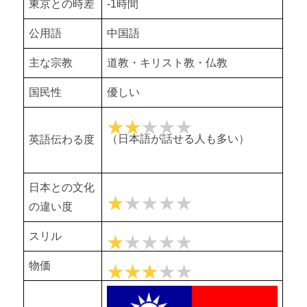
東京との時差
-1時間
公用語
中国語
主な宗教
道教・キリスト教・仏教
国民性
優しい
★★
★★★★★
（日本語が話せる人も多い）
英語伝わる度
日本との文化
★
★★★★★
の違い度
スリル
★
★★★★★
物価
★★★
★★★★★