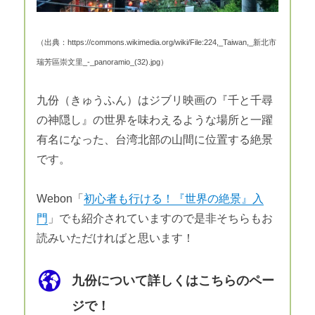
（出典：https://commons.wikimedia.org/wiki/File:224,_Taiwan,_新北市
瑞芳區崇文里_-_panoramio_(32).jpg）
九份（きゅうふん）はジブリ映画の『千と千尋
の神隠し』の世界を味わえるような場所と一躍
有名になった、台湾北部の山間に位置する絶景
です。
Webon「
初心者も行ける！『世界の絶景』入
門
」でも紹介されていますので是非そちらもお
読みいただければと思います！
九份について詳しくはこちらのペー
ジで！