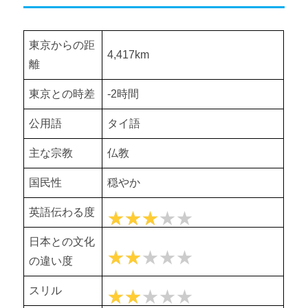
東京からの距
4,417km
離
東京との時差
-2時間
公用語
タイ語
主な宗教
仏教
国民性
穏やか
英語伝わる度
★★★
★★★★★
日本との文化
★★
★★★★★
の違い度
スリル
★★
★★★★★