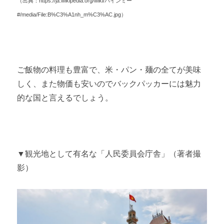
（出典：https://ja.wikipedia.org/wiki/バインミー
#/media/File:B%C3%A1nh_m%C3%AC.jpg）
ご飯物の料理も豊富で、米・パン・麺の全てが美味
しく、また物価も安いのでバックパッカーには魅力
的な国と言えるでしょう。
▼観光地として有名な「人民委員会庁舎」（著者撮
影）