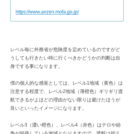
https://www.anzen.mofa.go.jp/
レベル毎に外務省が危険度を定めているのですがど
うしても行きたい時に行くべきかどうかの判断は自
身でする事になります。
僕の個人的な感覚としては、レベル
1
地域（黄色）は
注意する程度で、レベル
2
地域（薄橙色）ギリギリ渡
航できるがよほどの理由がない限りは避けたほうが
良いといったイメージになります。
レベル
3
（濃い橙色）、レベル
4
（赤色）はテロや紛
争が頻発している地域となりますので、渡航は控え