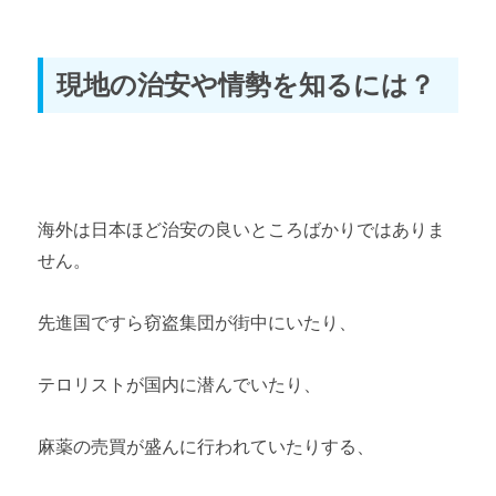
バックパッカー旅行におすすめの国35選【東アジア・東南アジ
ア編】
現地の治安や情勢を知るには？
バックパッカー旅行におすすめの国35選【南アジア・中央アジ
ア・中東編】
バックパッカー旅行におすすめの国35選【東ヨーロッパ編】
海外は日本ほど治安の良いところばかりではありま
バックパッカー旅行におすすめの国35選【西ヨーロッパ編】
せん。
バックパッカー旅行におすすめの国35選【アフリカ編】
先進国ですら窃盗集団が街中にいたり、
バックパッカー旅行におすすめの国35選【北アメリカ・中央ア
メリカ編】
テロリストが国内に潜んでいたり、
バックパッカー旅行におすすめの国35選【南アメリカ編】
麻薬の売買が盛んに行われていたりする、
バックパッカー旅行におすすめの国35選【オセアニア編】