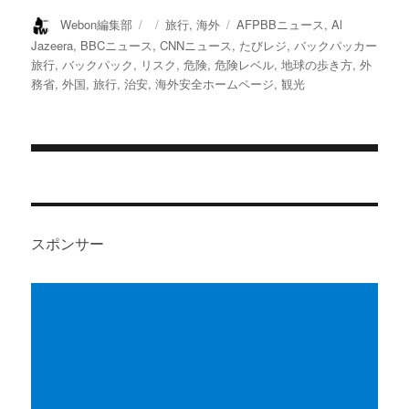
投
投
カ
タ
Webon編集部
旅行
,
海外
AFPBBニュース
,
Al
稿
稿
テ
グ
Jazeera
,
BBCニュース
,
CNNニュース
,
たびレジ
,
バックパッカー
者
日:
ゴ
旅行
,
バックパック
,
リスク
,
危険
,
危険レベル
,
地球の歩き方
,
外
リ
務省
,
外国
,
旅行
,
治安
,
海外安全ホームページ
,
観光
ー
投
稿
ナ
スポンサー
ビ
ゲ
ー
シ