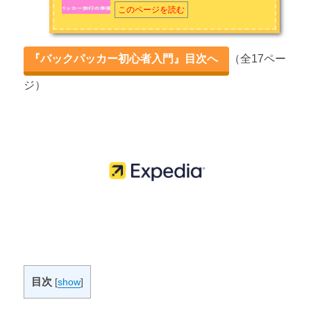
く「アジア最後のフロンティア」に注目している。自身の
バックパッカー旅行の心得 ～４つのこと～
このページを読む
Twitterやブログではミャンマーの観光事情を中心に、旅の情報
やフリーランスの生き方を発信中。 お問い合わせは
こちら
から
第2章 バックパッカー旅行の準備
『バックパッカー初心者入門』目次へ
（全17ペー
Twitter（ぐちを）：
https://twitter.com/guchiwo583?lang=ja
バックパッカー旅行に持っていきたい荷物
ジ）
バックパッカー旅行に適したバックパックの選び方
バックパッカー旅行の航空券の取り方
バックパッカー旅行の宿の探し方
第3章 バックパッカー旅行の安全管理
バックパッカー旅行で現地の治安や情勢を知る方法
バックパッカー旅行の安全管理方法 ～誰でもできる７つの方
法～
目次
[
show
]
第4章 バックパッカー旅行におすすめの国35選