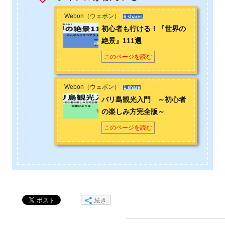
特に好きな国は東南アジアのミャンマー。これから発展してい
く「アジア最後のフロンティア」に注目している。自身の
Webon（ウェボン）
6 shares
Twitterやブログではミャンマーの観光事情を中心に、旅の情報
初心者も行ける！『世界の
やフリーランスの生き方を発信中。 お問い合わせは
こちら
から
絶景』111選
このページを読む
Twitter（ぐちを）：
https://twitter.com/guchiwo583?lang=ja
Webon（ウェボン）
1 share
バリ島観光入門 ～初心者
の楽しみ方完全版～
このページを読む
続き