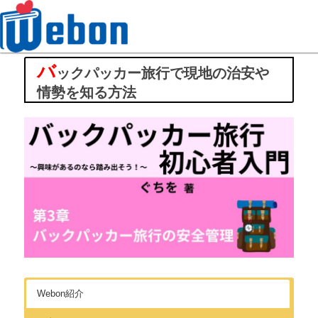
バ
Webon（ウェボン）
ックパッカー旅行で現地の治安や
情勢を知る方法
Webon紹介