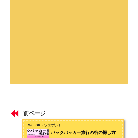
はじめに
著者：ぐちを
はじめに ～バックパッカー旅行とは〜
旅が大好きなフリーのライター&カメラマン。大学時代にバック
パッカー旅行で40ヶ国以上を訪問し、数々の元紛争地を巡った
前ページ
り、アフリカの電気水道が無い村で現地人と生活を共にしたり
第1章 バックパッカー旅行の魅力
する。
Webon（ウェボン）
バックパッカー旅行の魅力 ～異文化交流～
バックパッカー旅行の宿の探し方
特に好きな国は東南アジアのミャンマー。これから発展してい