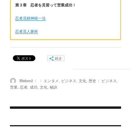
第３章 忍者を見習って営業成功！​
忍者流精神統一法
忍者流人脈術
著者：シータ
全国忍術大会出場歴有り。忍者好きながらも忍者の如く生きる
続き
ため周囲には隠して生きる。だが、忍術や忍者に関することを
知ってもらいたいという欲をおさえられず、ライターに扮して
いる。普段は人の話を聴くことが多い。
投
投
カ
タ
Webon2
エンタメ
,
ビジネス
,
文化
,
歴史
ビジネス
,
稿
稿
テ
グ
営業
,
忍者
,
成功
,
文化
,
秘訣
お問い合わせは
こちら
から
者
日:
ゴ
リ
ー
投
稿