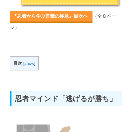
『忍者から学ぶ営業の極意』目次へ
（全８ペー
ジ）
目次
[
show
]
忍者マインド「逃げるが勝ち」