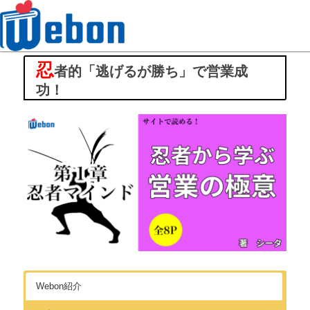
忍
Webon（ウェボン）
者的「逃げるが勝ち」で営業成
功！
Webon紹介