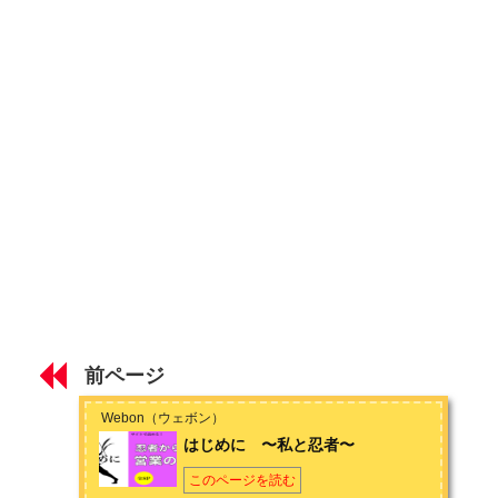
信頼を生み出す
信じる力
第２章 忍術で営業成功
陽術と陰術
相術と五車の術
第３章 忍者を見習って営業成功！​
忍者流精神統一法
忍者流人脈術
前ページ
Webon（ウェボン）
はじめに 〜私と忍者〜
このページを読む