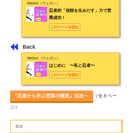
Webon（ウェボン）
忍者的「信頼を生みだす」力で営
業成功！
このページを読む
Back
Webon（ウェボン）
はじめに 〜私と忍者〜
このページを読む
『忍者から学ぶ営業の極意』目次へ
（全８ペー
ジ）
目次