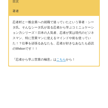
目次
著者
忍者村と一般企業への就職で迷っていたという筆者・シー
タ氏。そんなシータ氏が送る忍者から学ぶコミニュケーシ
ョン力シリーズ！日本の人気者、忍者が実は現代のビジネ
スマン、特に営業マンに使えるマインドや術を使ってい
た！？仕事を頑張るあなたも、忍者が好きなあなたも必読
のWebonです！！
『忍者から学ぶ営業の極意』は
こちら
から！
はじめに
著者：シータ
はじめに 〜私と忍者〜
全国忍術大会出場歴有り。忍者好きながらも忍者の如く生きる
ため周囲には隠して生きる。だが、忍術や忍者に関することを
知ってもらいたいという欲をおさえられず、ライターに扮して
第１章 忍者マインドで営業成功
いる。普段は人の話を聴くことが多い。
逃げるが勝ち
お問い合わせは
こちら
から