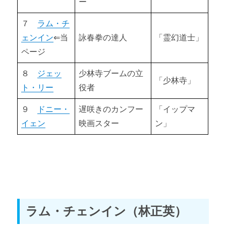
ー
燃えよドラゴン（1973） 【おすすめカンフー映画13選①】
７
ラム・チ
片腕カンフー対空飛ぶギロチン（1975） 【おすすめカンフー
ェンイン
⇐当
詠春拳の達人
「霊幻道士」
映画13選②】
ページ
酔拳（1978） 【おすすめカンフー映画13選③】
８
ジェッ
少林寺ブームの立
「少林寺」
豚（とん）だカップル拳（1979） 【おすすめカンフー映画13
ト・リー
役者
選④】
９
ドニー・
遅咲きのカンフー
「イップマ
ユン・ピョウinドラ息子カンフー（1981） 【おすすめカンフ
イェン
映画スター
ン」
ー映画13選⑤】
少林寺（1982） 【おすすめカンフー映画13選⑥】
霊幻道士（1985） 【おすすめカンフー映画13選⑦】
プロジェクトＡ（1983） 【おすすめカンフー映画13選⑧】
ラム・チェンイン（林正英）
スパルタンＸ（1984） 【おすすめカンフー映画13選⑨】