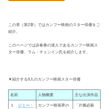
ジャッキー・チェン氏の時代「プロジェクトA」 【カンフー映
画の歴史⑤】
この章（第2章）ではカンフー映画のスター俳優をご
ジェット・リー氏とドニー・イェン氏の時代 【カンフー映画
紹介。
の歴史⑥】
第2章 カンフー映画スター俳優９選
このページでは詠春拳の達人であるカンフー映画ス
ター俳優、ラム・チェンイン氏を紹介します。
ジミー・ウォング（王羽） 【カンフー映画スター俳優９選
①】
ブルース・リー（李小龍） 【カンフー映画スター俳優９選
②】
▼紹介する9人のカンフー映画スター俳優
サモハン（洪金寶、サモ・ハン・キンポー） 【カンフー映画
スター俳優９選③】
名前
人物概要
主な出演作品
ジャッキー・チェン（成龍） 【カンフー映画スター俳優９選
１
ジミー・
カンフー映画界の
「片腕必殺
④】