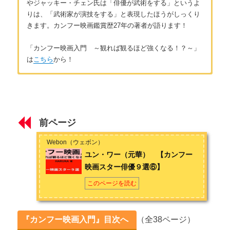
やジャッキー・チェン氏は「俳優が武術をする」というよ
りは、「武術家が演技をする」と表現したほうがしっくり
きます。カンフー映画鑑賞歴27年の著者が語ります！
「カンフー映画入門 ～観れば観るほど強くなる！？～」
は
こちら
から！
はじめに
著者：HARUKA
はじめに ～カンフー映画を楽しもう！～
大阪府出身。趣味はドラム。中国武術は現在見習い中です。好
きな映画ジャンルはダントツでカンフー映画！小学生の頃にジ
前ページ
ャッキー映画にはまり、今に至る。カンフースターは映画「霊
第１章 カンフー映画とは
幻道士」の道士役ラム・チェンイン氏が一番好きです。多くの
Webon（ウェボン）
人に新旧問わずカンフー映画に興味を持ってもらえたら嬉しい
カンフー映画とは 【カンフー映画の歴史①】
ユン・ワー（元華） 【カンフー
です。
映画スター俳優９選⑥】
ジミー・ウォング氏の時代 【カンフー映画の歴史②】
お問い合わせは
こちら
から
このページを読む
ブルース・リー氏の時代 【カンフー映画の歴史③】
ジャッキー・チェン氏の時代「酔拳・蛇拳」 【カンフー映画
『カンフー映画入門』目次へ
（全38ページ）
の歴史④】