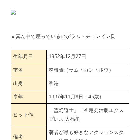
七小福（夢に生きた子供達）（1988） 【おすすめカンフー映
画13選⑩】
シティーハンター（1993） 【おすすめカンフー映画13選⑪】
▲真ん中で座っているのがラム・チェンイン氏
イップ・マン 序章（2008） 【おすすめカンフー映画13選
⑫】
生年月日
1952年12月27日
捜査官Ｘ（2011） 【おすすめカンフー映画13選⑬】
本名
林根寶（ラム・ガン・ボウ）
第5章 カンフー映画の寄り道話
出身
香港
『七小福』とは 【ジャッキー達の子供時代】
享年
1997年11月8日（45歳）
アンジェラ・マオ 【女性カンフー映画スター3選①】
「霊幻道士」「香港発活劇エクス
ヒット作
プレス 大福星」
ノラ・ミャオ 【女性カンフー映画スター3選②】
著者が最も好きなアクションスタ
ムーン・リー 【女性カンフー映画スター3選③】
備考