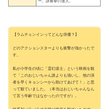
ー。詠春拳の達人。
千葉真一 【日本のアクションスター俳優①】
真田広之 【日本のアクションスター俳優②】
第6章 カンフーを習おう！
【ラムチェンインってどんな俳優？】
カンフー（功夫）とは
どのアクションスターよりも衝撃が強かったで
カンフーの種類 【長拳・南拳・太極拳】
す。
大阪のカンフー教室・カンフー漫画「拳児」
私が小学生の頃に「霊幻道士」という映画を観
て「このおじいちゃん誰よりも強いし、他の演
者を早くキョンシーから助けてあげて！」と思
って観ていました。（本当はおじいちゃんなん
て言う年齢ではなかったのですが）。