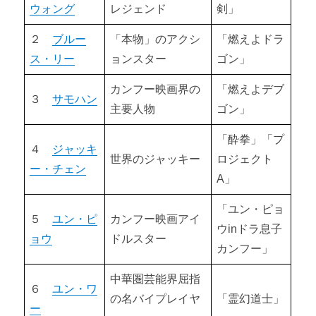
ウォング
レジェンド
剣」
ユン・ピョウ（元彪） 【カンフー映画スター俳優９選⑤】
２
ブルー
「本物」のアクシ
「燃えよドラ
ユン・ワー（元華） 【カンフー映画スター俳優９選⑥】
ス・リー
ョンスター
ゴン」
カンフー映画界の
「燃えよデブ
ラム・チェンイン（林正英） 【カンフー映画スター俳優９選
３
サモハン
⑦】
主要人物
ゴン」
ジェット・リー（李 連杰） 【カンフー映画スター俳優９選
「酔拳」「プ
４
ジャッキ
⑧】
世界のジャッキー
ロジェクト
ー・チェン
A」
ドニー・イェン（甄子丹） 【カンフー映画スター俳優９選
⑨】
「ユン・ピョ
５
ユン・ピ
カンフー映画アイ
ウ
in
ドラ息子
第3章 カンフー映画を観る方法
ョウ
ドルスター
カンフー」
カンフー映画を観る方法 【動画配信サービス比較】
中華圏芸能界屈指
６
ユン・ワ
第4章 おすすめカンフー映画13選
の名バイプレイヤ
「霊幻道士」
ー