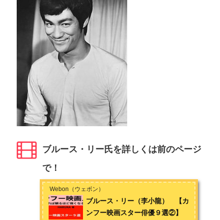
ブルース・リー氏を詳しくは前のページ
で！
Webon（ウェボン）
ブルース・リー（李小龍） 【カ
ンフー映画スター俳優９選②】