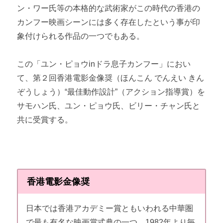
ン・ワー氏等の本格的な武術家がこの時代の香港の
カンフー映画シーンには多く存在したという事が印
象付けられる作品の一つでもある。
この「ユン・ピョウ
in
ドラ息子カンフー」におい
て、第２回香港電影金像奨（ほんこん でんえい きん
ぞうしょう）“最佳動作設計”（アクション指導賞）を
サモハン氏、ユン・ピョウ氏、ビリー・チャン氏と
共に受賞する。
香港電影金像奨
日本では香港アカデミー賞ともいわれる中華圏
で最も有名な映画賞式典の一つ。1982年より毎