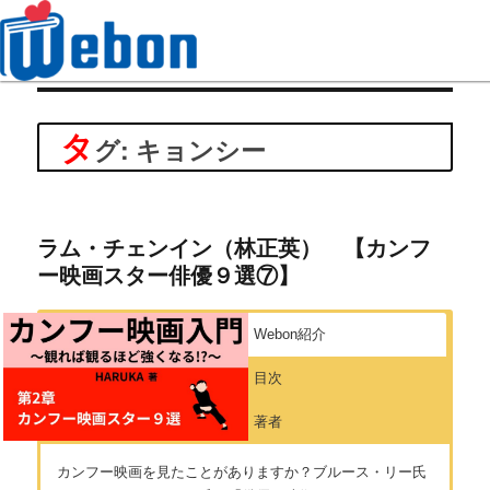
Webon（ウェボン）
タ
グ: キョンシー
ラム・チェンイン（林正英） 【カンフ
ー映画スター俳優９選⑦】
Webon紹介
目次
著者
カンフー映画を見たことがありますか？ブルース・リー氏