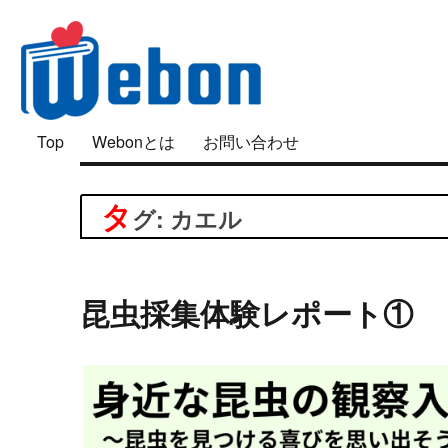
「好き」は面白い
Top
Webonとは
お問い合わせ
Webon（ウェボン）
タ
グ: カエル
昆虫採集体験レポート① 