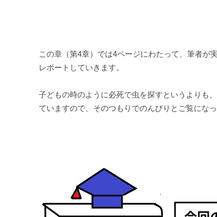
【可愛い昆虫】ランキングベスト5
【不思議な昆虫】ランキングベスト5
この章（第4章）では4ページにわたって、筆者が
第4章 実際に見つけに行く
レポートしていきます。
昆虫採集体験レポート① 【1日目 公園】
子どもの時のように必死で虫を探すというよりも
昆虫採集体験レポート② 【2日目前半 山道】
ていますので、そのつもりでのんびりとご覧にな
昆虫採集体験レポート③ 【2日目後半 公園】
昆虫採集体験レポート④ 【夜の虫採り】
番外編
【気持ち悪い昆虫】ランキングベスト5