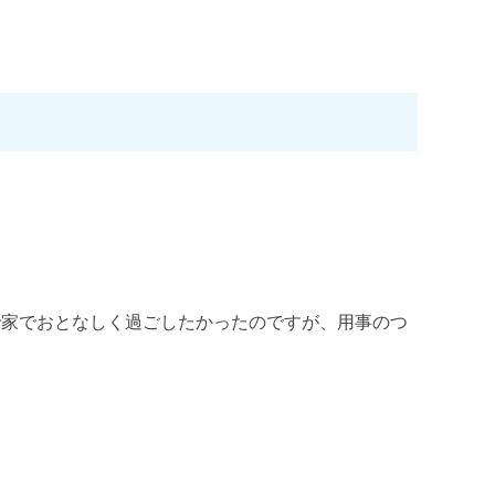
ー
ム
調
節
に
は
上
下
矢
印
で家でおとなしく過ごしたかったのですが、用事のつ
キ
ー
を
使
っ
て