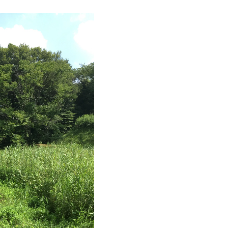
く
だ
さ
い。