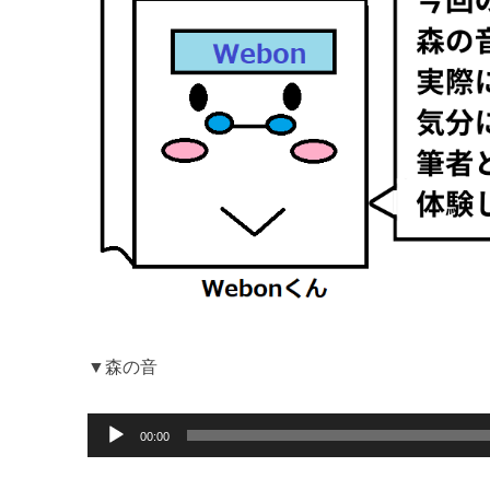
▼森の音
音
00:00
声
プ