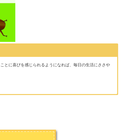
ることに喜びを感じられるようになれば、毎日の生活にささや
ームのシナリオや小説の執筆、記事作成を中心に活動していま
画」
などのコンテンツ作成も手掛ける。お問い合わせは
こちら