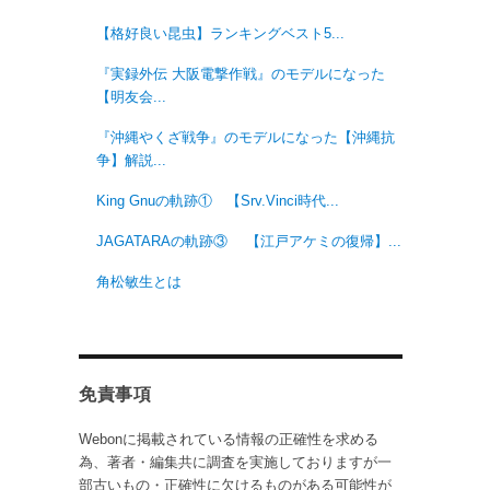
【格好良い昆虫】ランキングベスト5...
『実録外伝 大阪電撃作戦』のモデルになった
【明友会...
『沖縄やくざ戦争』のモデルになった【沖縄抗
争】解説...
King Gnuの軌跡① 【Srv.Vinci時代...
JAGATARAの軌跡③ 【江戸アケミの復帰】...
角松敏生とは
免責事項
Webonに掲載されている情報の正確性を求める
為、著者・編集共に調査を実施しておりますが一
部古いもの・正確性に欠けるものがある可能性が