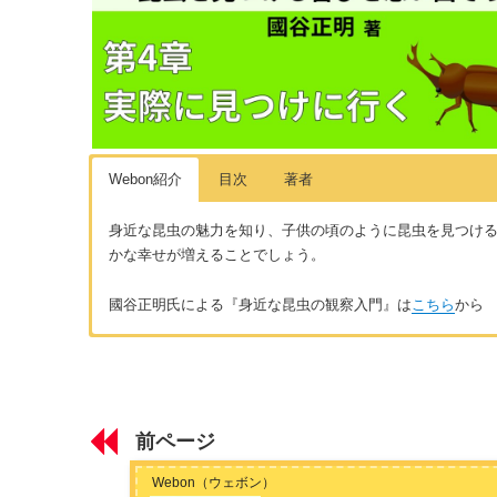
Webon紹介
目次
著者
身近な昆虫の魅力を知り、子供の頃のように昆虫を見つけ
かな幸せが増えることでしょう。
國谷正明氏による『身近な昆虫の観察入門』は
こちら
から
はじめに
著者：國谷正明
昆虫の魅力を知ると幸せが増える
北関東在住の１児のパパ。フリーランスのライターとして、ゲ
す。
「ノワール文学」
「エキゾチックアニマル」
「東映実録映
前ページ
から
第1章 季節から見つける
facebook
（國谷）
Webon（ウェボン）
【春】の身近な昆虫 6選