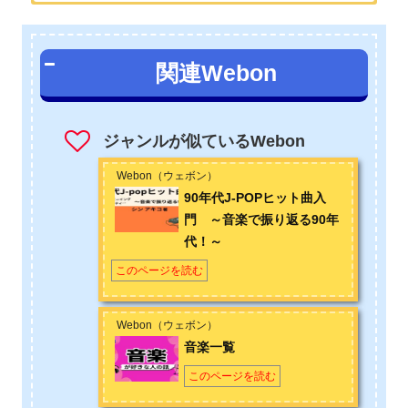
著者:シン アキコ
30代前半女性。ジャニーズファン歴25年。70年代、80年代、90
関連Webon
年代の邦楽を愛している。著書
『なぜ90年代J-POPはあんなに
アツかったのか？: J-POP愛して25年の著者がヒット曲を徹底分
析 (Webonブックス) 』
。
ジャンルが似ているWebon
お問い合わせは
こちら
から
Webon（ウェボン）
90年代J-POPヒット曲入
門 ～音楽で振り返る90年
代！～
このページを読む
Webon（ウェボン）
音楽一覧
このページを読む