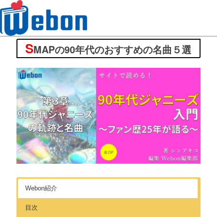
S
Webon（ウェボン）
MAPの90年代のおすすめの名曲５選
Webon紹介
目次