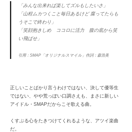
「みんな出来れば楽してズルもしたいさ」
「山程ムカつくこと毎日あるけど 腐ってたらも
うそこで終わり」
「笑顔抱きしめ ココロに活力 腹の底から笑
い飛ばせ」
引用：SMAP「オリジナルスマイル」作詞：森浩美
正しいことばかり言うわけではない、決して優等生
ではない、やや荒っぽい口調さえも、まさに新しい
アイドル・SMAPだからこそ歌える曲。
くすぶる心をたきつけてくれるような、アツイ楽曲
だ。