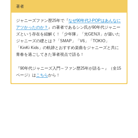
著者
ジャニーズファン歴25年で『
なぜ90年代J-POPはあんなに
アツかったのか？
』の著者であるシン氏が90年代ジャニー
ズという存在を紐解く！「少年隊」「光GENJI」が築いた
ジャニーズの礎とは？「SMAP」「V6」「TOKIO」
「KinKi Kids」の軌跡とおすすめ楽曲をジャニーズと共に
青春を過ごしてきた筆者視点で語る！
『90年代ジャニーズ入門～ファン歴25年が語る～』（全15
ページ）は
こちら
から！
はじめに
著者:シン アキコ
90年代ジャニーズの魅力を伝えたい理由
30代前半女性。ジャニーズファン歴25年。70年代、80年代、90
年代の邦楽を愛している。著書
『なぜ90年代J-POPはあんなに
アツかったのか？: J-POP愛して25年の著者がヒット曲を徹底分
第1章 歴史
析 (Webonブックス) 』
。
ジャニーズブームの歴史
お問い合わせは
こちら
から