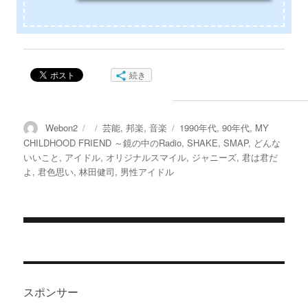
続き
投
投
カ
タ
Webon2
芸能
,
邦楽
,
音楽
1990年代
,
90年代
,
MY
稿
稿
テ
グ
CHILDHOOD FRIEND ～鏡の中のRadio
,
SHAKE
,
SMAP
,
どんな
者
日:
ゴ
いいこと
,
アイドル
,
オリジナルスマイル
,
ジャニーズ
,
君は君だ
リ
よ
,
君色思い
,
林田健司
,
男性アイドル
ー
投
稿
ナ
スポンサー