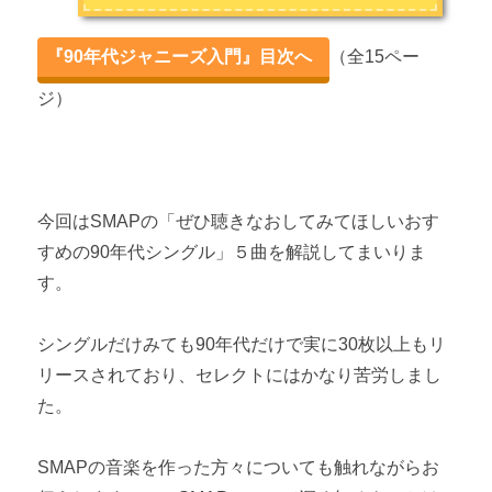
TOKIOの90年代のおすすめの名曲７選
『90年代ジャニーズ入門』目次へ
（全15ペー
V6の軌跡
ジ）
V6の90年代のおすすめの名曲10選
KinKi Kidsの軌跡
KinKi Kidsの90年代のおすすめの名曲５選 ～『A album』編～
今回はSMAPの「ぜひ聴きなおしてみてほしいおす
すめの90年代シングル」５曲を解説してまいりま
す。
シングルだけみても90年代だけで実に30枚以上もリ
リースされており、セレクトにはかなり苦労しまし
た。
SMAPの音楽を作った方々についても触れながらお