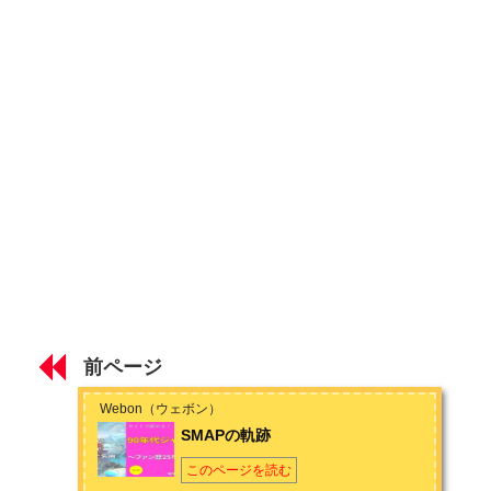
第2章 ジャニーズブームを作った礎
少年隊の功績
初心者におすすめ少年隊の名曲９選
光GENJIの功績
初心者におすすめ光GENJIの名曲12選
初心者におすすめ男闘呼組の名曲４選
第3章 90年代ジャニーズの軌跡と名曲
SMAPの軌跡
前ページ
SMAPの90年代のおすすめの名曲５選
Webon（ウェボン）
SMAPの軌跡
TOKIOの軌跡
このページを読む