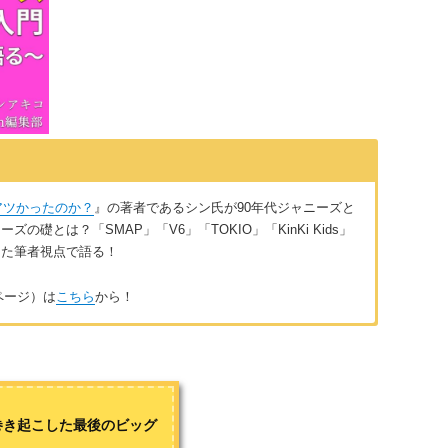
にアツかったのか？
』の著者であるシン氏が90年代ジャニーズと
礎とは？「SMAP」「V6」「TOKIO」「KinKi Kids」
きた筆者視点で語る！
ページ）は
こちら
から！
90年代の邦楽を愛している。著書
『なぜ90年代J-POPはあんなに
 (Webonブックス) 』
。
を巻き起こした最後のビッグ