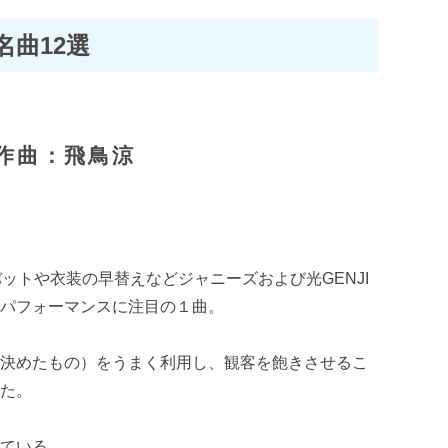
名曲12選
作曲：飛鳥涼
～
ットや衣装の早替えなどジャニーズおよび光GENJI
いパフォーマンスに注目の１曲。
を決めたもの）をうまく利用し、観客を飽きさせるこ
いた。
れている。