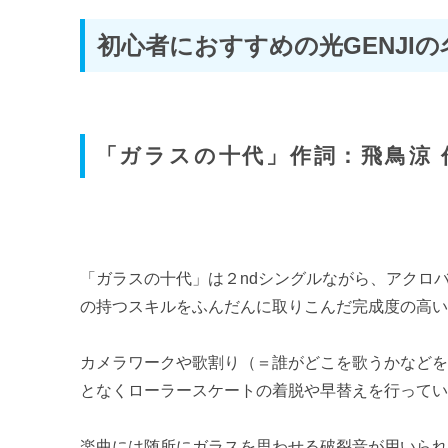
TOKIOの軌跡
初心者におすすめの光GENJIの
TOKIOの90年代のおすすめの名曲７選
V6の軌跡
「ガラスの十代」作詞：飛鳥涼 
V6の90年代のおすすめの名曲10選
KinKi Kidsの軌跡
KinKi Kidsの90年代のおすすめの名曲５選 ～『A album』編
「ガラスの十代」は２ndシングルながら、アクロバ
の持つスキルをふんだんに取りこんだ完成度の高
カメラワークや歌割り（＝誰がどこを歌うかなど
となくローラースケートの着脱や早替えを行って
楽曲には随所にガラスを思わせる破裂音が用いら