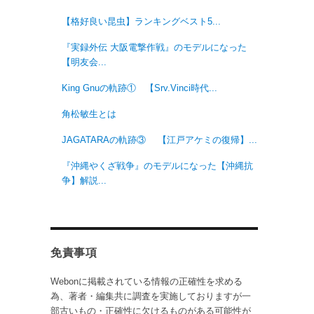
【格好良い昆虫】ランキングベスト5...
『実録外伝 大阪電撃作戦』のモデルになった
【明友会...
King Gnuの軌跡① 【Srv.Vinci時代...
角松敏生とは
JAGATARAの軌跡③ 【江戸アケミの復帰】...
『沖縄やくざ戦争』のモデルになった【沖縄抗
争】解説...
免責事項
Webonに掲載されている情報の正確性を求める
為、著者・編集共に調査を実施しておりますが一
部古いもの・正確性に欠けるものがある可能性が