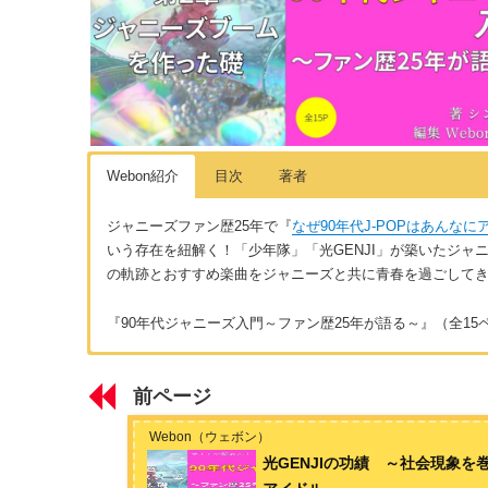
Webon紹介
目次
著者
ジャニーズファン歴25年で『
なぜ90年代J-POPはあんな
いう存在を紐解く！「少年隊」「光GENJI」が築いたジャニーズの
の軌跡とおすすめ楽曲をジャニーズと共に青春を過ごして
『90年代ジャニーズ入門～ファン歴25年が語る～』（全15
はじめに
著者:シン アキコ
前ページ
90年代ジャニーズの魅力を伝えたい理由
30代前半女性。ジャニーズファン歴25年。70年代、80年代、
アツかったのか？: J-POP愛して25年の著者がヒット曲を徹底分析
Webon（ウェボン）
第1章 歴史
光GENJIの功績 ～社会現象
お問い合わせは
こちら
から