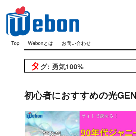
「好き」は面白い
Top
Webonとは
お問い合わせ
Webon（ウェボン）
タ
グ: 勇気100%
初心者におすすめの光GENJ