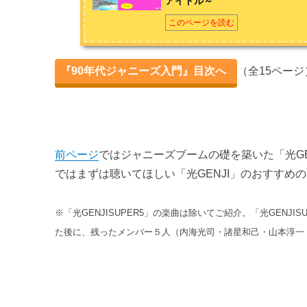
アイドル～
ジャニーズブームの歴史
このページを読む
第2章 ジャニーズブームを作った礎
『90年代ジャニーズ入門』目次へ
（全15ページ
少年隊の功績
初心者におすすめ少年隊の名曲９選
光GENJIの功績
前ページ
ではジャニーズブームの礎を築いた「光G
初心者におすすめ光GENJIの名曲12選
ではまずは聴いてほしい「光GENJI」のおすすめ
初心者におすすめ男闘呼組の名曲４選
※「光GENJISUPER5」の楽曲は除いてご紹介。「光GENJI
第3章 90年代ジャニーズの軌跡と名曲
た後に、残ったメンバー５人（内海光司・諸星和己・山本淳一
SMAPの軌跡
SMAPの90年代のおすすめの名曲５選