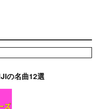
Iの名曲12選