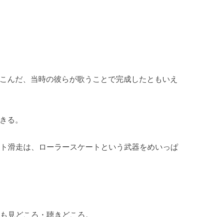
めこんだ、当時の彼らが歌うことで完成したともいえ
できる。
ート滑走は、ローラースケートという武器をめいっぱ
奏も見どころ・聴きどころ。