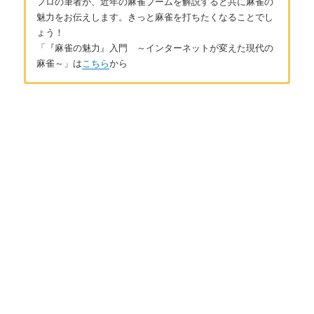
プロの筆者が、近年の麻雀ブームを解説すると共に麻雀の
魅力をお伝えします。きっと麻雀を打ちたくなることでし
ょう！
「『麻雀の魅力』入門 ～インターネットが変えた現代の
麻雀～」は
こちら
から
はじめに
著者：平澤元気
はじめに ～一生遊べる知的ゲームとしての麻雀の魅力～
1990年6月15日生まれ。CSモンド「ZOO麻雀道学生選手権」、
オンライン麻雀天鳳公式ニコ生「天鳳解体新書」などの解説で
好評を博す。
第1章 現代の麻雀
著書に「
絶対にラスを引かない麻雀 ~ラス回避35の技術~ (マイ
ナビ麻雀BOOKS)
」「
デジタルに読む麻雀 (マイナビ麻雀
麻雀ブームの歴史 ～第三次麻雀ブームへの期待～
BOOKS)
」等多数。お問い合わせは
こちら
から
twitter（平澤）
twitter:@hira_ajmja
現代の麻雀は一人で楽しめる ～3つの方法～
現代の麻雀は賭けずに打てる ～3つの方法～
第2章 ルールの超基本
麻雀ルールの超基本① ～ざっくりどんな感じのゲームか説明