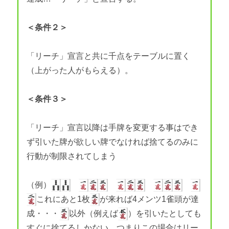
＜条件２＞
「リーチ」宣言と共に千点をテーブルに置く
（上がった人がもらえる）。
＜条件３＞
「リーチ」宣言以降は手牌を変更する事はでき
ず引いた牌が欲しい牌でなければ捨てるのみに
行動が制限されてしまう
（例）
これにあと1枚
が来れば4メンツ1雀頭が達
成・・・
以外（例えば
）を引いたとしても
すぐに捨てるしかない。つまりこの場合はリー