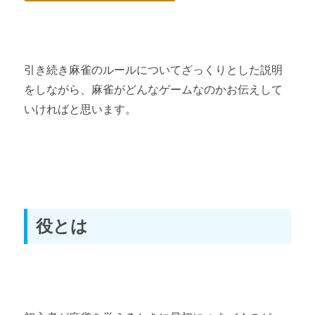
人生に役立つ麻雀的思考力② ～「勝負の流れ」はある？～
人生に役立つ麻雀的思考力③ ～正しいPDCAサイクル～
引き続き麻雀のルールについてざっくりとした説明
をしながら、麻雀がどんなゲームなのかお伝えして
いければと思います。
役とは