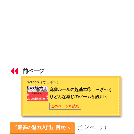
～
麻雀ルールの超基本② ～役とは～
麻雀が強くなる考え方の超基本 ～効率的な上達方法～
第3章 麻雀の楽しみ方
有名ネット麻雀の特徴とおすすめポイント
前ページ
麻雀サークルとは ～麻雀仲間が見つかる～
Webon（ウェボン）
健康麻雀とは ～飲まない吸わない賭けない～
麻雀ルールの超基本① ～ざっく
りどんな感じのゲームか説明～
麻雀プロの実態 ～麻雀に人生を捧げる～
このページを読む
第4章 麻雀的思考力
人生に役立つ麻雀的思考力① ～迷った時の考え方を養う～
『麻雀の魅力入門』目次へ
（全14ページ）