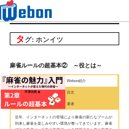
Webon（ウェボン）
タ
グ: ホンイツ
麻雀ルールの超基本② ～役とは～
Webon紹介
目次
著者
近年、インターネットの登場により麻雀の新たなブームが
到来し麻雀を楽しみやすい環境が整ってきています。麻雀