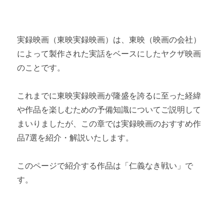
『実録外伝 大阪電撃作戦』のモデルになった【明友会事件】解
説
実録映画（東映実録映画）は、東映（映画の会社）
によって製作された実話をベースにしたヤクザ映画
『沖縄やくざ戦争』のモデルになった【沖縄抗争】解説
のことです。
『北陸代理戦争』のモデルに起きた【三国事件】解説
これまでに東映実録映画が隆盛を誇るに至った経緯
第3章 おすすめ実録映画7選
や作品を楽しむための予備知識についてご説明して
仁義なき戦い 【おすすめ実録映画（ヤクザ映画）7選】
まいりましたが、この章では実録映画のおすすめ作
品7選を紹介・解説いたします。
実録・私設銀座警察 【おすすめ実録映画（ヤクザ映画）7選】
このページで紹介する作品は「仁義なき戦い」で
仁義の墓場 【おすすめ実録映画（ヤクザ映画）7選】
す。
実録外伝 大阪電撃作戦 【おすすめ実録映画（ヤクザ映画）7
選】
沖縄やくざ戦争 【おすすめ実録映画（ヤクザ映画）7選】