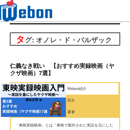
Webon（ウェボン）
タ
グ: オノレ・ド・バルザック
仁義なき戦い 【おすすめ実録映画（ヤ
クザ映画）7選】
Webon紹介
目次
著者
「東映実録映画」とは「東映で製作された実話を元にした