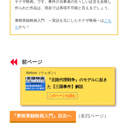
ヤクザ映画」です。事件の当事者の生々しい証言を反映し
作られた作品は、現在では再現不可能と言えるでしょう。
東映実録映画入門 ～実話を元にしたヤクザ映画～は
こち
ら
から！
はじめに
著者：國谷正明
東映実録映画とは
北関東在住の１児のパパ。フリーランスのライターとして、ゲ
ームのシナリオや小説の執筆、記事作成を中心に活動していま
前ページ
す。
「ノワール文学」
、
「エキゾチックアニマル」
、
「昆虫」
第1章 東映実録映画の基礎知識
などのコンテンツ作成も手掛ける。お問い合わせは
こちら
から
Webon（ウェボン）
ヤクザ映画の歴史① 【東映実録映画の誕生】
『北陸代理戦争』のモデルに起き
facebook
（國谷）
た【三国事件】解説
ヤクザ映画の歴史② 【東映実録映画の終焉】
このページを読む
東映実録映画をより楽しむための予備知識
第2章 東映実録映画の題材になった事件
『東映実録映画入門』目次へ
（全21ページ）
『仁義なき戦い』のモデルになった【広島抗争】解説