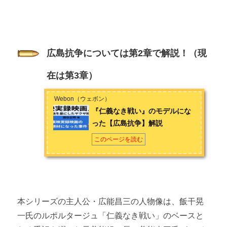
1974
新仁義なき戦い
1975
新仁義なき戦い 組長の首
1976
新仁義なき戦い 組長最後の日
広島抗争については第2章で解説！（現
在は第3章）
Webon（ウェボン）
公開年度
作品名
『仁義なき戦い』のモデルにな
った【広島抗争】解説
1979
その後の仁義なき戦い
このページを読む
2000
新・仁義なき戦い
本シリーズの主人公・広能昌三の人物像は、飯干晃
一氏のルポルタージュ「仁義なき戦い」のベースと