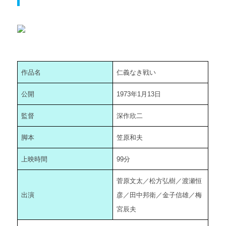
作品名
仁義なき戦い
公開
1973年1月13日
監督
深作欣二
脚本
笠原和夫
上映時間
99分
菅原文太／松方弘樹／渡瀬恒
出演
彦／田中邦衛／金子信雄／梅
宮辰夫