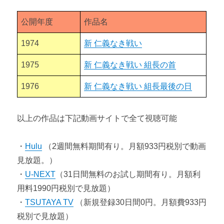
公開年度
作品名
1974
新 仁義なき戦い
1975
新 仁義なき戦い 組長の首
1976
新 仁義なき戦い 組長最後の日
以上の作品は下記動画サイトで全て視聴可能
・
Hulu
（2週間無料期間有り。月額933円税別で動画
見放題。）
・
U-NEXT
（31日間無料のお試し期間有り。月額利
用料1990円税別で見放題）
・
TSUTAYA TV
（新規登録30日間0円。月額費933円
税別で見放題）