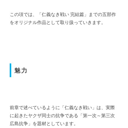
公開年度
作品名
この項では、「仁義なき戦い 完結篇」までの五部作
1973
仁義なき戦い
をオリジナル作品として取り扱っていきます。
仁義なき戦い 広島死闘
1973
編
1973
仁義なき戦い 代理戦争
1974
仁義なき戦い 頂上作戦
魅力
1974
仁義なき戦い完結篇
前章で述べているように「仁義なき戦い」は、実際
に起きたヤクザ同士の抗争である「第一次～第三次
公開年度
作品名
広島抗争」を題材としています。