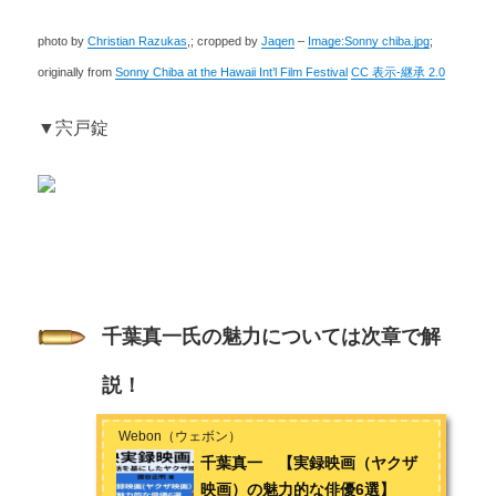
photo by
Christian Razukas
,; cropped by
Jaqen
–
Image:Sonny chiba.jpg
;
originally from
Sonny Chiba at the Hawaii Int’l Film Festival
CC 表示-継承 2.0
▼宍戸錠
千葉真一氏の魅力については次章で解
説！
Webon（ウェボン）
千葉真一 【実録映画（ヤクザ
映画）の魅力的な俳優6選】