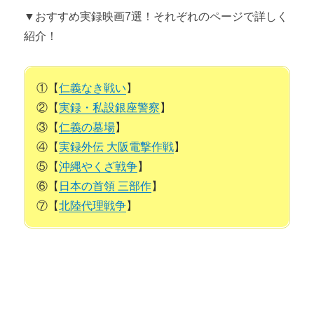
▼おすすめ実録映画7選！それぞれのページで詳しく
日本の首領 三部作 【おすすめ実録映画（ヤクザ映画）7選】
紹介！
北陸代理戦争 【おすすめ実録映画（ヤクザ映画）7選】
①【
仁義なき戦い
】
第4章 実録映画の魅力的な俳優6選
②【
実録・私設銀座警察
】
菅原文太 【実録映画（ヤクザ映画）の魅力的な俳優6選】
③【
仁義の墓場
】
④【
実録外伝 大阪電撃作戦
】
松方弘樹 【実録映画（ヤクザ映画）の魅力的な俳優6選】
⑤【
沖縄やくざ戦争
】
渡瀬恒彦 【実録映画（ヤクザ映画）の魅力的な俳優6選】
⑥【
日本の首領 三部作
】
⑦【
北陸代理戦争
】
成田三樹夫 【実録映画（ヤクザ映画）の魅力的な俳優6選】
千葉真一 【実録映画（ヤクザ映画）の魅力的な俳優6選】
安藤昇 【実録映画（ヤクザ映画）の魅力的な俳優6選】