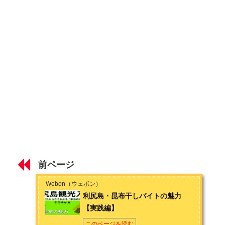
利尻島のウニの魅力② 【ウニの種類と漁・値段】
利尻島のウニの魅力③ 【ウニ採り体験】
第3章 利尻昆布の魅力
利尻昆布の魅力とおすすめレシピ
利尻島・昆布干しバイトの魅力 【概要編】
利尻島・昆布干しバイトの魅力 【実践編】
第4章 利尻島の観光おすすめスポット15選
前ページ
利尻島のおすすめ観光スポット15選 【岬編】
Webon（ウェボン）
利尻島・昆布干しバイトの魅力
利尻島のおすすめ観光スポット15選 【沼編】
【実践編】
利尻島のおすすめ観光スポット15選 【そのほか定番編】
このページを読む