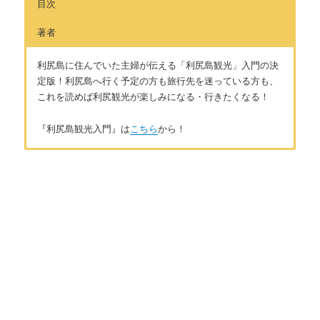
目次
著者
利尻島に住んでいた主婦が伝える「利尻島観光」入門の決
定版！利尻島へ行く予定の方も旅行先を迷っている方も、
これを読めば利尻観光が楽しみになる・行きたくなる！
『利尻島観光入門』は
こちら
から！
はじめに
著者：そらゆか
住んでいたからこそわかる「本当の利尻島」
旅が好きで日本一周を夢見る主婦ライター。「あなたのため
に、私のために。」をモットーに、読んでくれた方の心に足跡
を残す文章作りを目指しています。学びが好きで、オールジャ
第1章 利尻島観光の基本
ンルの記事作成が可能。夫の転勤により3年間利尻島で生活。夢
の浮島とよばれる自然の美しさと、島の人々の優しさに触れ、
利尻島観光の基本情報
利尻島のとりこに。元住民の視点で、島の楽しみ方やその魅力
をたっぷりとお届けします。お問い合わせは
こちら
から
第2章 利尻島のウニの魅力
利尻島のウニの魅力 【おすすめウニレシピ３選】