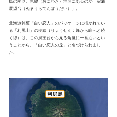
島の南側、鬼脇（おにわき）地区にあるのが「沼浦
展望台（ぬまうらてんぼうだい）」。
北海道銘菓「白い恋人」のパッケージに描かれてい
る「利尻山」の稜線（りょうせん：峰から峰へと続
く線）は、この展望台から見る角度に一番近いとい
うことから、「白い恋人の丘」と名づけられまし
た。