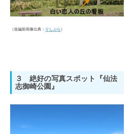
（改編前画像出典：
りしぷら
）
３ 絶好の写真スポット『仙法
志御崎公園』