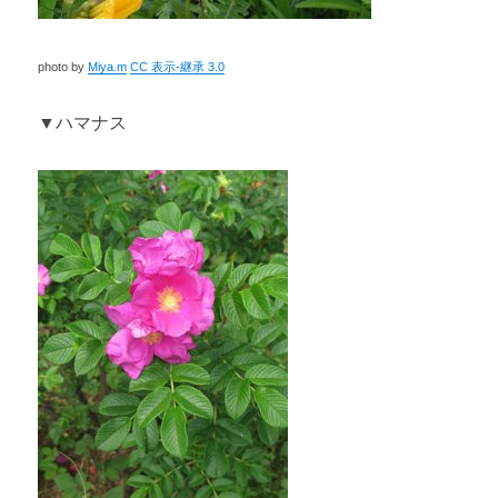
photo by
Miya.m
CC 表示-継承 3.0
▼ハマナス