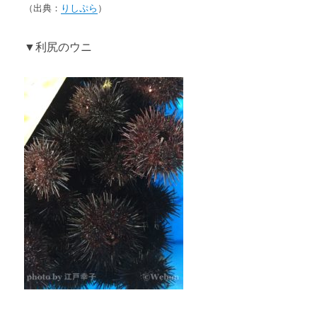
（出典：
りしぷら
）
▼利尻のウニ