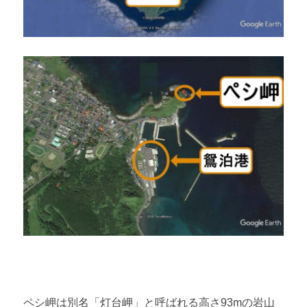
ペシ岬は別名「灯台岬」と呼ばれる高さ
93m
の岩山