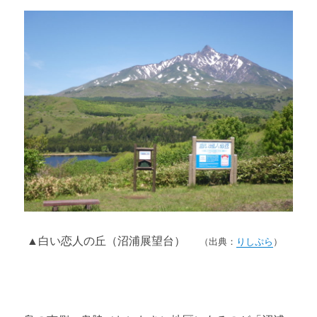
▲白い恋人の丘（沼浦展望台）
（出典：
りしぷら
）