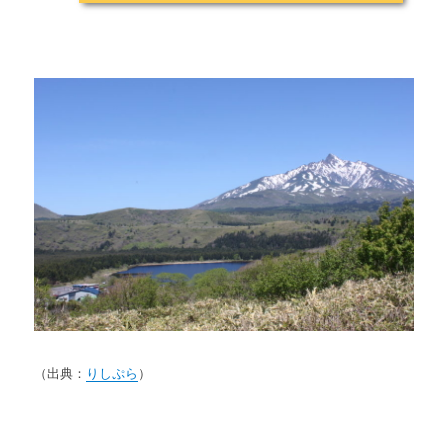
（出典：
りしぷら
）