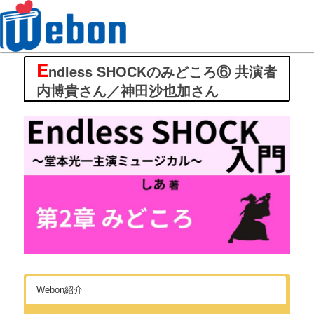
E
Webon（ウェボン）
ndless SHOCKのみどころ⑥ 共演者
内博貴さん／神田沙也加さん
Webon紹介