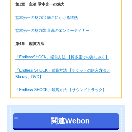
第3章 主演 堂本光一の魅力
堂本光一の魅力① 舞台にかける情熱
堂本光一の魅力② 最高のエンターテイナー
第4章 鑑賞方法
「EndlessSHOCK」鑑賞方法 【博多座での楽しみ方】
「Endless SHOCK」鑑賞方法 【チケットの購入方法／
Blu-ray、DVD】
「Endless SHOCK」鑑賞方法 【サウンドトラック】
著者：しあ
40代後半女性。Endless SHOCKは博多座にて多数鑑賞。ライブ
関連Webon
が大好きで今まで行ったライブは数百本。全部チケットの半券
をとっているのでとても大切な想い出です。私の好きなアーテ