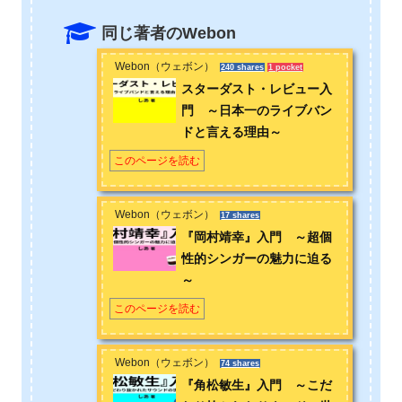
ィストの魅力を知っていただければ、と思います。
同じ著者のWebon
お問い合わせは
こちら
から
Webon（ウェボン）
240 shares
1 pocket
スターダスト・レビュー入
門 ～日本一のライブバン
ドと言える理由～
このページを読む
Webon（ウェボン）
17 shares
『岡村靖幸』入門 ～超個
性的シンガーの魅力に迫る
～
このページを読む
Webon（ウェボン）
74 shares
『角松敏生』入門 ～こだ