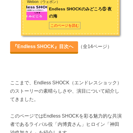
Webon（ウェボン）
Endless SHOCKのみどころ⑤ 夜
Endless SHOCKの6つの見所
の海
第3章 主演 堂本光一の魅力
このページを読む
堂本光一の魅力① 舞台にかける情熱
『Endless SHOCK』目次へ
（全14ページ）
堂本光一の魅力② 最高のエンターテイナー
第4章 鑑賞方法
「EndlessSHOCK」鑑賞方法 【博多座での楽しみ方】
ここまで、Endless SHOCK（エンドレスショック）
「Endless SHOCK」鑑賞方法 【チケットの購入方法／Blu-
のストーリーの素晴らしさや、演目について紹介し
ray、DVD】
てきました。
「Endless SHOCK」鑑賞方法 【サウンドトラック】
このページではEndless SHOCKを彩る魅力的な共演
者であるライバル役「内博貴さん」ヒロイン「神田
沙也加さん」を紹介します。