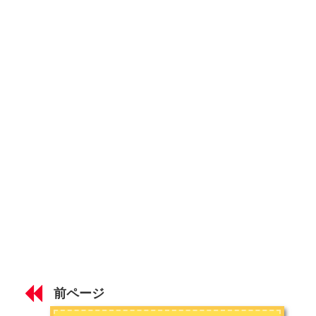
お問い合わせは
こちら
から
Endless SHOCKのストーリー
第2章 みどころ
Endless SHOCKのみどころ① ストーリー／劇中劇シェイクス
ピア
Endless SHOCKのみどころ② フライング／太鼓
Endless SHOCKのみどころ③ ダンスシーン
Endless SHOCKのみどころ④ 殺陣・階段落ち
Endless SHOCKのみどころ⑤ 夜の海
Endless SHOCKのみどころ⑥ 共演者 内博貴さん／神田沙也加
さん
前ページ
▼ネタバレしたくない方向けの見所まとめページ