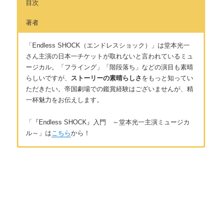
目次
著者
「Endless SHOCK（エンドレスショック）」は堂本光一
さん主演の日本一チケットが取れないと言われているミュ
ージカル。「フライング」「階段落ち」などの演目も素晴
らしいですが、
ストーリーの素晴らしさ
をもっと知ってい
ただきたい。帝国劇場での鑑賞経験はございませんが、精
一杯魅力をお伝えします。
「『Endless SHOCK』入門 ～堂本光一主演ミュージカ
ル～」は
こちら
から！
はじめに Endless SHOCKとは
著者：しあ
Endless SHOCK（エンドレスショック）とは
40代後半女性。Endless SHOCKは博多座にて多数鑑賞。ライブ
が大好きで今まで行ったライブは数百本。全部チケットの半券
をとっているのでとても大切な想い出です。私の好きなアーテ
第1章 基礎知識
ィストの魅力を知っていただければ、と思います。
Endless SHOCKの歴史