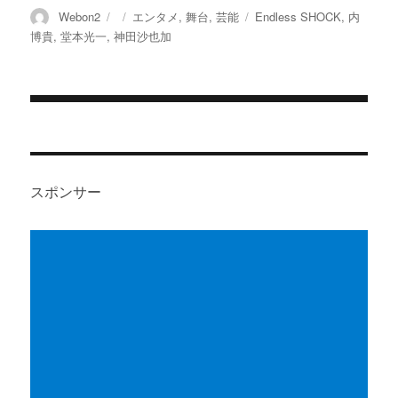
投
投
カ
タ
Webon2
エンタメ
,
舞台
,
芸能
Endless SHOCK
,
内
稿
稿
テ
グ
博貴
,
堂本光一
,
神田沙也加
者
日:
ゴ
リ
ー
投
稿
ナ
スポンサー
ビ
ゲ
ー
シ
ョ