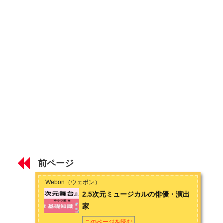
2.5次元舞台の作り手について
第2章 主要な作品解説
2.5次元舞台の定番スポーツもの 【テニミュ／弱虫ペダル／他】
2.5次元舞台の定番アイドルもの 【あんさんぶるスターズ！／ツ
キウタ。／他】
2.5次元舞台の擬人化もの【ヘタリア／青春鉄道／ラブ米】
2.5次元舞台の異例の存在 【刀剣乱舞】
前ページ
2.5次元舞台の男性向け作品 【けものフレンズ／Fate/Grand
Order 】
Webon（ウェボン）
2.5次元ミュージカルの俳優・演出
第3章 鑑賞方法
家
2.5次元舞台の鑑賞方法 【劇場編① チケット入手方法】
このページを読む