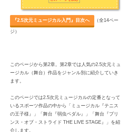
2.5次元舞台の鑑賞方法 【劇場編② 当日の持ち物／物販／マナ
ー】
『2.5次元ミュージカル入門』目次へ
（全14ペー
2.5次元舞台の鑑賞方法 【ライブビューイング編】
ジ）
2.5次元舞台の鑑賞方法 【自宅編】
このページから第2章。第2章では人気の2.5次元ミュ
ージカル（舞台）作品をジャンル別に紹介していき
ます。
このページでは2.5次元ミュージカルの定番となって
いるスポーツ作品の中から「ミュージカル『テニス
の王子様』」「舞台『弱虫ペダル』」「舞台『プリ
ンス・オブ・ストライド THE LIVE STAGE』」を紹
介します。