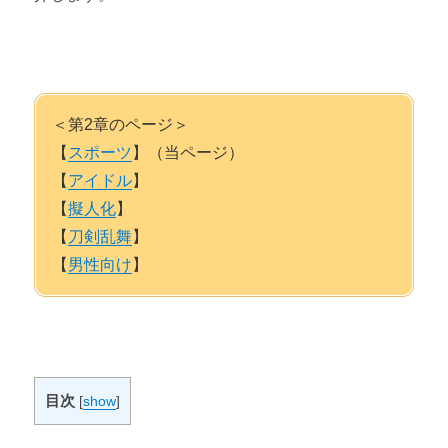
＜第2章のページ＞
【
スポーツ
】（当ページ）
【
アイドル
】
【
擬人化
】
【
刀剣乱舞
】
【
男性向け
】
目次
[
show
]