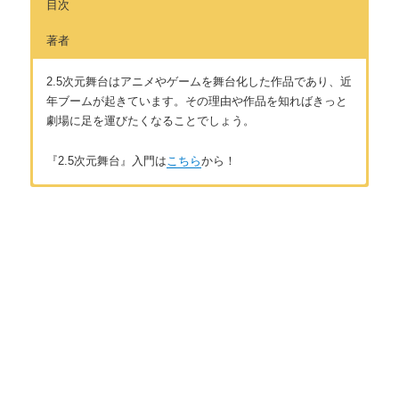
目次
著者
2.5次元舞台はアニメやゲームを舞台化した作品であり、近
年ブームが起きています。その理由や作品を知ればきっと
劇場に足を運びたくなることでしょう。
『2.5次元舞台』入門は
こちら
から！
はじめに
著者：ゆうり藍
はじめに ～2.5次元舞台の魅力～
20代後半女性2.5次元舞台を中心に観劇が大好きなフリーライタ
ー。多い時で年間50公演以上観ることも。好きな作品は「ミュ
ージカル テニスの王子様」「刀剣乱舞」「TRUMP」シリーズ
第1章 基礎知識
「破壊ランナー」など。
2.5次元舞台とは何か
お問い合わせは
こちら
から
twitter【ゆうり藍】
https://twitter.com/yuriran1
2.5次元舞台ブームの変遷① テニミュ（テニスの王子様）の登場
2.5次元舞台ブームの変遷② 近年の動向