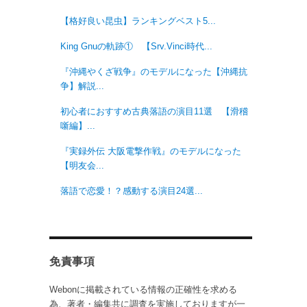
【格好良い昆虫】ランキングベスト5...
King Gnuの軌跡① 【Srv.Vinci時代...
『沖縄やくざ戦争』のモデルになった【沖縄抗
争】解説...
初心者におすすめ古典落語の演目11選 【滑稽
噺編】...
『実録外伝 大阪電撃作戦』のモデルになった
【明友会...
落語で恋愛！？感動する演目24選...
免責事項
Webonに掲載されている情報の正確性を求める
為、著者・編集共に調査を実施しておりますが一