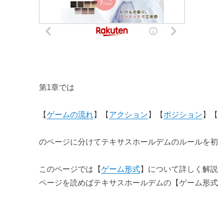
テキサスホールデムの戦略① 【ポジションの重要性】
テキサスホールデムの戦略② 【プリフロップ時の判断】
テキサスホールデムの戦略③ 【コンティニュエーションベッ
テキサスホールデムの戦略④ 【フロップ以降の５の戦術】
第1章では
テキサスホールデムの戦略⑤ 【プレイスタイル】
第4章 練習問題集
【
ゲームの流れ
】【
アクション
】【
ポジション
】
テキサスホールデムが強くなる練習問題① 【ハンド・アクシ
のページに分けてテキサスホールデムのルールを
テキサスホールデムが強くなる練習問題② 【アウツ・オッズ
このページでは【
ゲーム形式
】について詳しく解
第5章 実際にプレイしてみよう
ページを読めばテキサスホールデムの【ゲーム形
テキサスホールデムポーカーおすすめアプリ３選