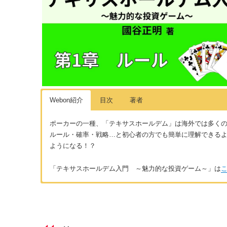
Webon紹介
目次
著者
ポーカーの一種、「テキサスホールデム」は海外では多く
ルール・確率・戦略…と初心者の方でも簡単に理解できる
ようになる！？
「テキサスホールデム入門 ～魅力的な投資ゲーム～」は
はじめに
著者：國谷正明
テキサスホールデムとは
テキサスホールデムのプレイ歴約4年。海外プレイヤーとのオ
魅力の高度な知的ゲームであるテキサスホールデムの面白さを