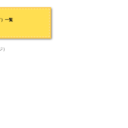
ド）一覧
ジ）