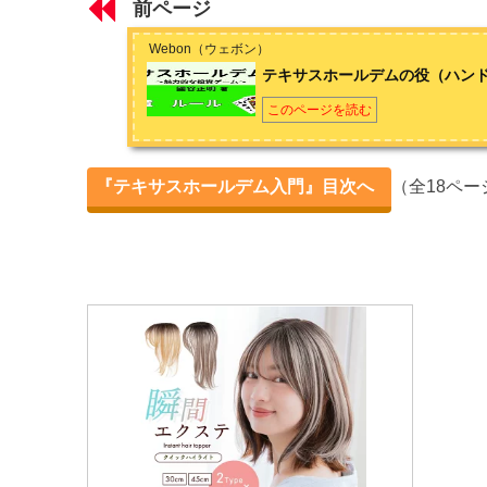
前ページ
第1章 テキサスホールデムのルール
お問い合わせは
こちら
から
Webon（ウェボン）
テキサスホールデムのルール 【ゲームの流れ】
テキサスホールデムの役（ハン
テキサスホールデムのルール② 【アクション】
このページを読む
テキサスホールデムのルール③ 【ポジション】
『テキサスホールデム入門』目次へ
（全18ペー
テキサスホールデムの役（ハンド）一覧
テキサスホールデム3つのベットルールとゲーム形式
第2章 テキサスホールデムの確率
テキサスホールデムの確率 【オッズ・アウツ】
テキサスホールデムの確率 【スターティングハンド】
第3章 テキサスホールデムの戦略