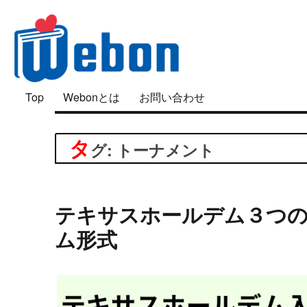
「好き」は面白い
Top
Webonとは
お問い合わせ
Webon（ウェボン）
タ
グ: トーナメント
テキサスホールデム３つ
ム形式