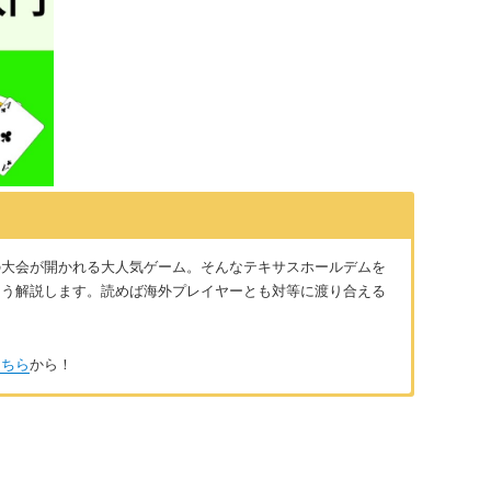
の大会が開かれる大人気ゲーム。そんなテキサスホールデムを
よう解説します。読めば海外プレイヤーとも対等に渡り合える
こちら
から！
ンライン対戦を中心に洋書の教則本を読んで勉強。投資の要素が
多くの人に伝えたいという思いがある。
facebook
（國谷）