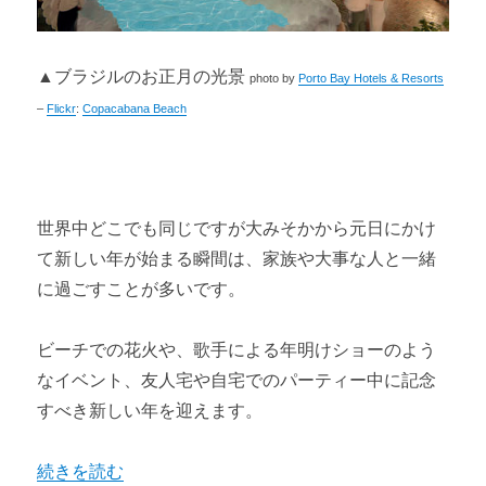
▲ブラジルのお正月の光景
photo by
Porto Bay Hotels & Resorts
–
Flickr
:
Copacabana Beach
世界中どこでも同じですが大みそかから元日にかけ
て新しい年が始まる瞬間は、家族や大事な人と一緒
に過ごすことが多いです。
ビーチでの花火や、歌手による年明けショーのよう
なイベント、友人宅や自宅でのパーティー中に記念
すべき新しい年を迎えます。
“ブラジルのイベント6選 ～観光でも参加したい！～” の
続きを読む