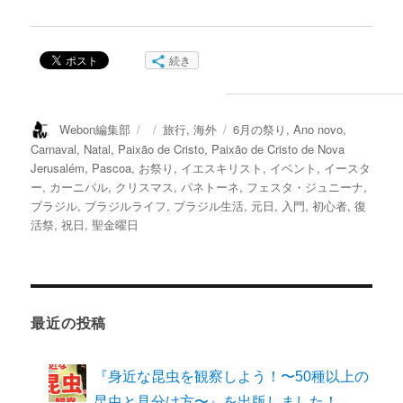
続き
投
投
カ
タ
Webon編集部
旅行
,
海外
6月の祭り
,
Ano novo
,
稿
稿
テ
グ
Carnaval
,
Natal
,
Paixão de Cristo
,
Paixão de Cristo de Nova
者
日:
ゴ
Jerusalém
,
Pascoa
,
お祭り
,
イエスキリスト
,
イベント
,
イースタ
リ
ー
,
カーニバル
,
クリスマス
,
パネトーネ
,
フェスタ・ジュニーナ
,
ー
ブラジル
,
ブラジルライフ
,
ブラジル生活
,
元日
,
入門
,
初心者
,
復
活祭
,
祝日
,
聖金曜日
最近の投稿
『身近な昆虫を観察しよう！〜50種以上の
昆虫と見分け方〜』を出版しました！