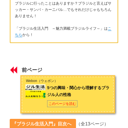
ブラジルに行ったことはありますか？ブラジルと言えばサ
ッカー・サンバ・カーニバル…でもそれだけじゃもちろん
ありません！
「ブラジル生活入門 ～魅力満載ブラジルライフ～」は
こ
ちら
から！
はじめに
著者：パパガイオ
はじめに ～移住歴17年だから伝えられるブラジルの魅力～
ブラジルの酸いも甘いも知り尽くしている在住歴17年の女性。
日本で知り合った日系ブラジル人の主人と子供3人で、ブラジル
前ページ
ライフを満喫中です！特にトロピカルフルーツや自由な感じが
第1章 ブラジルの生活ってどんな感じ？
お気に入り。どんなかな？とちょっとでも気になったらぜひ覗
Webon（ウェボン）
いてみてください。面白い発見があるかもしれませんよ？
ブラジルの生活費・物価 ～高い？安い？～
5つの興味・関心から理解するブラ
ジル人の性格
ブラジルの食事 ～料理・飲み物・お酒・デザート～
このページを読む
ブラジルの家 ～種類・造り・豆知識～
ブラジルの治安 ～注意点・安全対策～
『ブラジル生活入門』目次へ
（全13ページ）