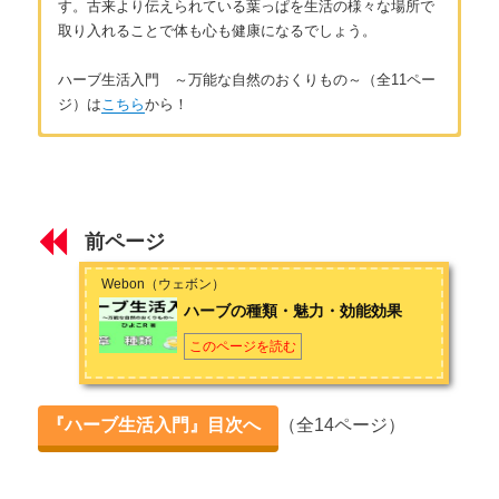
す。古来より伝えられている葉っぱを生活の様々な場所で
取り入れることで体も心も健康になるでしょう。
ハーブ生活入門 ～万能な自然のおくりもの～（全11ペー
ジ）は
こちら
から！
はじめに
著者 ひよこR
ハーブとは
ハーブティーを初めて飲んだその日から、その魅力に取りつか
れ10年。ハーブティーだけではない様々なハーブの利用方法や
前ページ
効能など、皆さんが簡単に生活に取り入れやすい情報を幅広く
第1章 種類
発信していきます。
Webon（ウェボン）
ハーブの種類・魅力・効能効果
ハーブの種類・魅力・効能効果
お問い合わせは
こちら
から
初心者おすすめハーブ12種類①
このページを読む
初心者おすすめハーブ12種類②
『ハーブ生活入門』目次へ
（全14ページ）
第2章 ハーブティー
ハーブティーの作り方