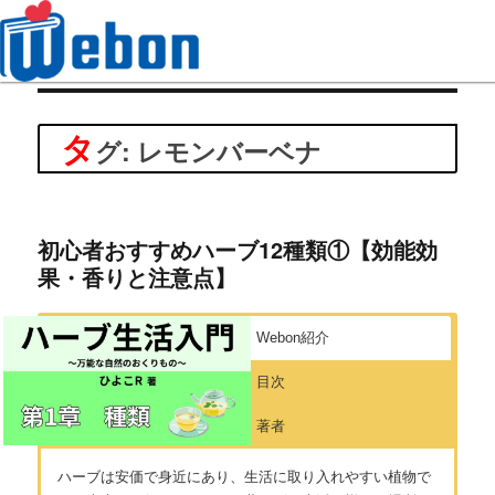
Webon（ウェボン）
タ
グ: レモンバーベナ
初心者おすすめハーブ12種類①【効能効
果・香りと注意点】
Webon紹介
目次
著者
ハーブは安価で身近にあり、生活に取り入れやすい植物で