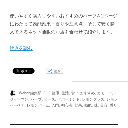
ハーブティーおすすめレシピ
使いやすく購入しやすいおすすめのハーブを2ページ
にわたって効能効果・香りや注意点、そして安く購
アイスハーブティーおすすめレシピ
入できるネット通販のお店も合わせて紹介します。
第3章 ハーブ風呂
“初心者おすすめハーブ12種類①【効能効果・香りと注意点
続きを読む
知っておきたい入浴の効果
ハーブ風呂の効能と作り方・楽しみ方
続き
ハーブ風呂おすすめレシピと芳香浴
番外編
投
投
カ
タ
Webon編集部
健康
,
生活
,
食
おすすめ
,
カモミール
稿
稿
テ
グ
ジャーマン
,
ハーブ
,
ヒース
,
ペパーミント
,
レモングラス
,
レモン
ハーブ紹介【ローズ】
者
日:
ゴ
バーベナ
,
レモンバーム
,
入門
,
初心者
,
効果
,
効能
,
味
,
美容
,
香り
リ
ー