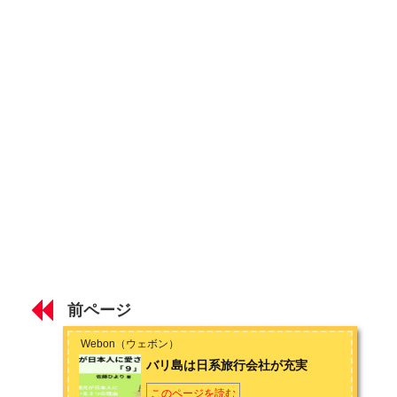
ちら
から
バリ島の穏やかな天候とゆったりとした空気感
twitter（佐藤）
https://twitter.com/hiyoriworld629
第2章 バリ島観光が日本人に適している３つの理由
バリ島は日系旅行会社が充実
バリ島３つのリゾート体験を低価格で
バリ島は英語に自信が無くても楽しめる
第3章 バリ島の景色が日本人に愛される３つの理由
バリ島の癒される景色３選
バリ島の神秘的なパワースポット３選
前ページ
バリ島おすすめパサールと楽しみ方
Webon（ウェボン）
バリ島は日系旅行会社が充実
このページを読む