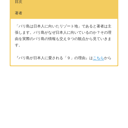
目次
著者
「バリ島は日本人に向いたリゾート地」であると著者は主
張します。バリ島がなぜ日本人に向いているのか？その理
由を実際のバリ島の情報も交え９つの観点から見ていきま
す。
『バリ島が日本人に愛される「９」の理由』は
こちら
から
はじめに
著者：佐藤ひより
はじめに ～バリ島は古き良き時代の日本を彷彿させる場所～
日本とバリ島の2拠点生活中のフリーライター。大学時代の4年
間インドネシア語の研究に尽力していた影響で、バリ島含むイ
ンドネシアの知識が豊富。インドネシアに留学経験あり。イン
第１章 バリ島が日本人にとって快適な３つの理由
ドネシア語スピーチコンテスト入賞経験あり。インドネシアの
中でも特にバリ島が好きで、日本で田舎暮らしをする傍らバリ
バリ人のフレンドリーな国民性
島にも定期的に訪れる。バリ島の観光情報以外にも、バリ島芸
術や伝統文化、バリ人の国民性などバリ島に関することならジ
バリ島の物価の安さは他リゾートに負けない
ャンル問わずざっくばらんに情報を発信中。お問い合わせは
こ