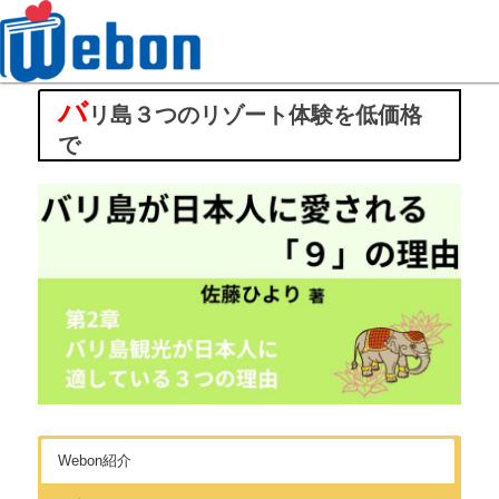
バ
Webon（ウェボン）
リ島３つのリゾート体験を低価格
で
Webon紹介