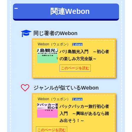
日本とバリ島の2拠点生活中のフリーライター。大学時代の4年
関連Webon
間インドネシア語の研究に尽力していた影響で、バリ島含むイ
ンドネシアの知識が豊富。インドネシアに留学経験あり。イン
ドネシア語スピーチコンテスト入賞経験あり。インドネシアの
中でも特にバリ島が好きで、日本で田舎暮らしをする傍らバリ
同じ著者のWebon
島にも定期的に訪れる。バリ島の観光情報以外にも、バリ島芸
術や伝統文化、バリ人の国民性などバリ島に関することならジ
Webon（ウェボン）
1 share
ャンル問わずざっくばらんに情報を発信中。お問い合わせは
こ
バリ島観光入門 ～初心者
ちら
から
の楽しみ方完全版～
このページを読む
twitter（佐藤）
https://twitter.com/hiyoriworld629
ジャンルが似ているWebon
Webon（ウェボン）
1 share
バックパッカー旅行初心者
入門 ～興味があるなら踏
み出そう！～
このページを読む