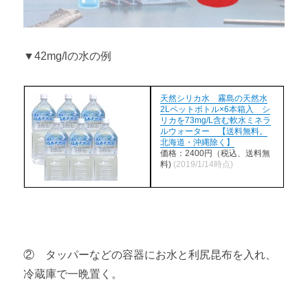
▼42mg/lの水の例
天然シリカ水 霧島の天然水
2Lペットボトル×6本箱入 シ
リカを73mg/L含む軟水ミネラ
ルウォーター 【送料無料。
北海道・沖縄除く】
価格：2400円（税込、送料無
料)
(2019/1/14時点)
② タッパーなどの容器にお水と利尻昆布を入れ、
冷蔵庫で一晩置く。