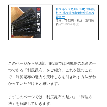
利尻昆布の魅力とおすすめレシピ
利尻昆布 天然1等 500g 送料無
料 〜 北海道水産物検査協会検
査物 〜
利尻島・昆布干しバイトの魅力 【概要編】
価格：7992円（税込、送料無
料)
(2019/2/9時点)
利尻島・昆布干しバイトの魅力 【実践編】
第4章 利尻島の観光おすすめスポット15選
利尻島のおすすめ観光スポット15選 【岬編】
利尻島のおすすめ観光スポット15選 【沼編】
このページから第3章。第3章では利尻島の名産の一
つである「利尻昆布」をご紹介。これを読むこと
利尻島のおすすめ観光スポット15選 【そのほか定番編】
で、利尻昆布の魅力や美味しさを引き出す方法がわ
かっていただけると思います。
利尻島のおすすめ観光スポット15選 【体験編①】
利尻島のおすすめ観光スポット15選 【体験編②】
まずこのページでは「利尻昆布の魅力」「調理方
法」を解説していきます。