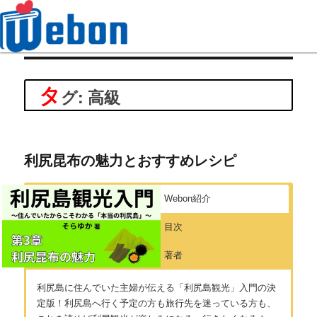
Webon（ウェボン）
タ
グ: 高級
利尻昆布の魅力とおすすめレシピ
Webon紹介
目次
著者
利尻島に住んでいた主婦が伝える「利尻島観光」入門の決
定版！利尻島へ行く予定の方も旅行先を迷っている方も、