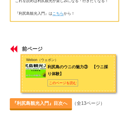
これを読めば利尻観光が楽しみになる・行きたくなる！
『利尻島観光入門』は
こちら
から！
はじめに
著者：そらゆか
住んでいたからこそわかる「本当の利尻島」
旅が好きで日本一周を夢見る主婦ライター。「あなたのため
に、私のために。」をモットーに、読んでくれた方の心に足跡
前ページ
を残す文章作りを目指しています。学びが好きで、オールジャ
第1章 利尻島観光の基本
ンルの記事作成が可能。夫の転勤により3年間利尻島で生活。夢
Webon（ウェボン）
の浮島とよばれる自然の美しさと、島の人々の優しさに触れ、
利尻島観光の基本情報
利尻島のウニの魅力③ 【ウニ採
利尻島のとりこに。元住民の視点で、島の楽しみ方やその魅力
り体験】
をたっぷりとお届けします。お問い合わせは
こちら
から
第2章 利尻島のウニの魅力
このページを読む
利尻島のウニの魅力 【おすすめウニレシピ３選】
利尻島のウニの魅力② 【ウニの種類と漁・値段】
『利尻島観光入門』目次へ
（全13ページ）
利尻島のウニの魅力③ 【ウニ採り体験】
第3章 利尻昆布の魅力