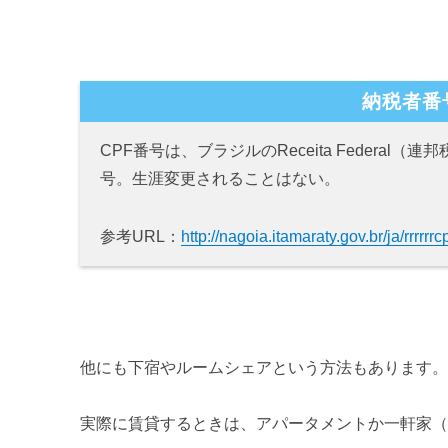
納税者番
CPF番号は、ブラジルのReceita Federa
号。生涯変更されることはない。
参考URL：
http://nagoia.itamaraty.gov.br/ja/rrrrrrc
他にも下宿やルームシェアという方法もあります
実際に賃貸するときは、アパータメントか一軒家（