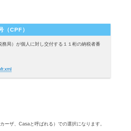
号（CPF）
l（連邦税務局）が個人に対し交付する１１桁の納税者番
pfr.xml
。
カーザ、Casaと呼ばれる）での選択になります。