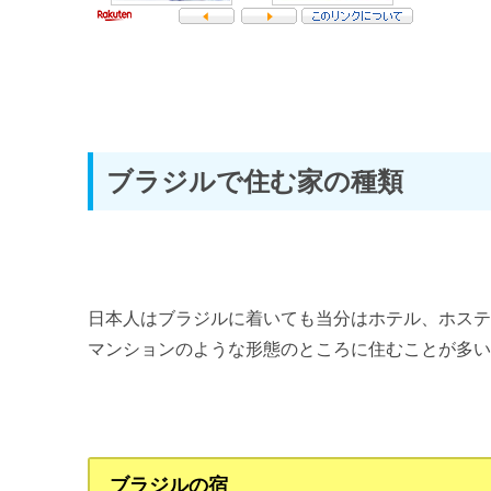
第4章 ブラジル社会を知ろう！
ブラジル社会の特徴 ～多様性と親日国～
ブラジルと日本の違い ～あり得ないでしょって話が面白い！
ブラジルで住む家の種類
おわりに
おわりに ～ブラジルの魅力～
日本人はブラジルに着いても当分はホテル、ホス
マンションのような形態のところに住むことが多
ブラジルの宿