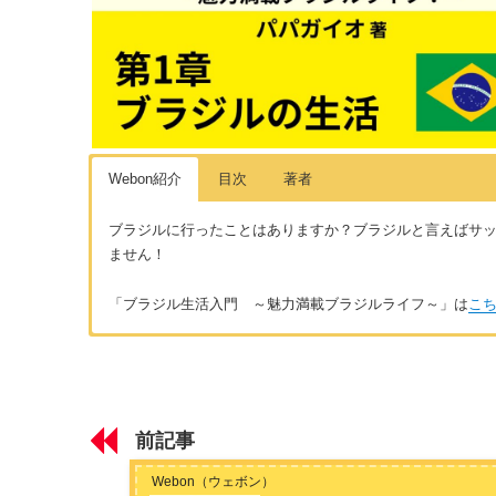
Webon紹介
目次
著者
ブラジルに行ったことはありますか？ブラジルと言えばサ
ません！
「ブラジル生活入門 ～魅力満載ブラジルライフ～」は
こ
はじめに
著者：パパガイオ
はじめに ～移住歴17年だから伝えられるブラジルの魅力～
ブラジルの酸いも甘いも知り尽くしている在住歴17年の女性
ライフを満喫中です！特にトロピカルフルーツや自由な感じが
前記事
いてみてください。面白い発見があるかもしれませんよ？
第1章 ブラジルの生活ってどんな感じ？
Webon（ウェボン）
ブラジルの生活費・物価 ～高い？安い？～