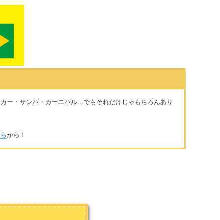
ッカー・サンバ・カーニバル…でもそれだけじゃもちろんあり
ちら
から！
。日本で知り合った日系ブラジル人の主人と子供3人で、ブラジル
お気に入り。どんなかな？とちょっとでも気になったらぜひ覗