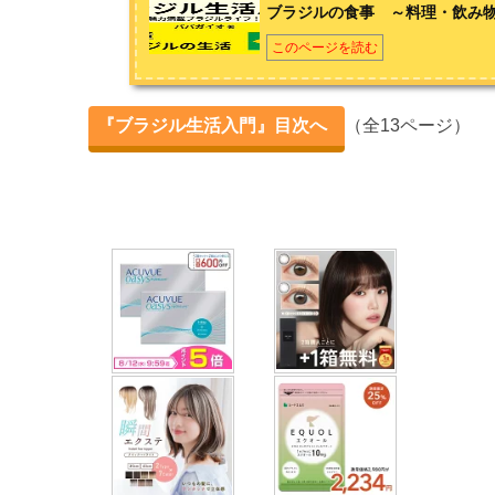
ブラジルの食事 ～料理・飲み
ブラジルの食事 ～料理・飲み物・お酒・デザート～
このページを読む
ブラジルの家 ～種類・造り・豆知識～
『ブラジル生活入門』目次へ
（全13ページ）
ブラジルの治安 ～注意点・安全対策～
第2章 ブラジル人を知ろう！
12のポイントで理解するブラジル人の性格
4つの楽しみから理解するブラジル人の性格
5つの興味・関心から理解するブラジル人の性格
第3章 ブラジル生活をもっと楽しもう！
ブラジルのイベント6選 ～観光でも参加したい！～
ブラジルおすすめスポット4選 ～観光でも見たい！～