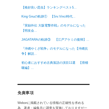
【格好良い昆虫】ランキングベスト5...
King Gnuの軌跡① 【Srv.Vinci時代...
『実録外伝 大阪電撃作戦』のモデルになった
【明友会...
JAGATARAの軌跡③ 【江戸アケミの復帰】...
『沖縄やくざ戦争』のモデルになった【沖縄抗
争】解説...
初心者におすすめ古典落語の演目11選 【滑稽
噺編】...
免責事項
Webonに掲載されている情報の正確性を求める
為、著者・編集共に調査を実施しておりますが一