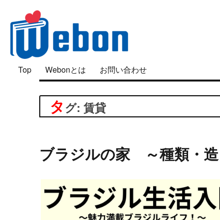
「好き」は面白い
Top
Webonとは
お問い合わせ
Webon（ウェボン）
タ
グ: 賃貸
ブラジルの家 ～種類・造