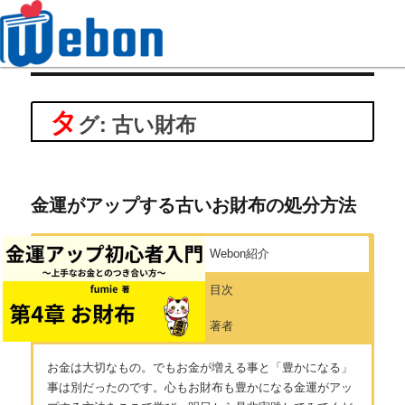
Webon（ウェボン）
タ
グ: 古い財布
金運がアップする古いお財布の処分方法
Webon紹介
目次
著者
お金は大切なもの。でもお金が増える事と「豊かになる」
事は別だったのです。心もお財布も豊かになる金運がアッ