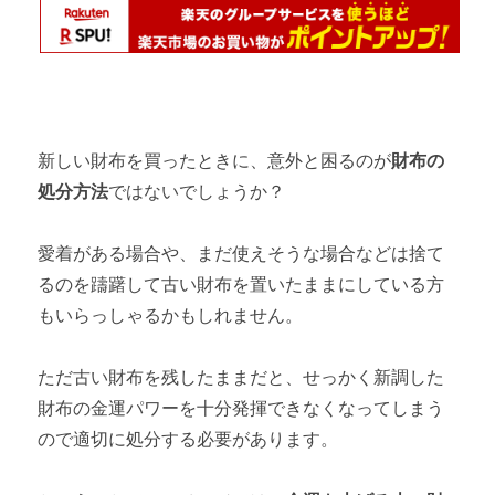
お問い合わせは
こちら
から
金運アップ実践法② 【お金とのいいつき合い方5選】
第3章 掃除方法
金運がアップする掃除方法① 【掃除がいい理由】
新しい財布を買ったときに、意外と困るのが
財布の
金運がアップする掃除方法② 【玄関】
処分方法
ではないでしょうか？
金運がアップする掃除方法③ 【キッチン】
愛着がある場合や、まだ使えそうな場合などは捨て
るのを躊躇して古い財布を置いたままにしている方
金運がアップする掃除方法④ 【トイレ】
もいらっしゃるかもしれません。
金運がアップする掃除方法⑤ 【寝室】
ただ古い財布を残したままだと、せっかく新調した
金運がアップする掃除方法⑥ 【書類・メール】
財布の金運パワーを十分発揮できなくなってしまう
第4章 お財布
ので適切に処分する必要があります。
金運がアップするお財布の選び方とおすすめ