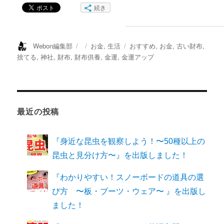
続き
投
投
カ
タ
Webon編集部
お金
,
生活
おすすめ
,
お金
,
古い財布
,
稿
稿
テ
グ
捨てる
,
神社
,
財布
,
財布供養
,
金運
,
金運アップ
者
日:
ゴ
リ
ー
最近の投稿
『身近な昆虫を観察しよう！〜50種以上の
昆虫と見分け方〜』を出版しました！
『わかりやすい！スノーボードの道具の選
び方 〜板・ブーツ・ウェア〜 』を出版し
ました！