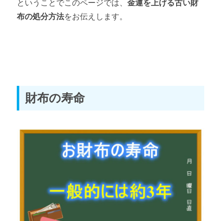
ということでこのページでは、
金運を上げる古い財
布の処分方法
をお伝えします。
金運がアップするお財布の使い方
金運がアップする古いお財布の処分方法
第5章 お金とのつき合い方
金運がアップするお金の使い方
財布の寿命
金運がアップする家計簿のつけ方
金運がアップするお金の稼ぎ方
金運がアップする節約と貯金方法
金運がアップする投資の考え方
第6章 パワースポット
おすすめ金運パワースポット10選