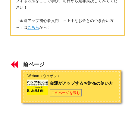
プする方法をここで学び、明日から是非実践してみてくだ
さい！
「金運アップ初心者入門 ～上手なお金とのつき合い方
～」は
こちら
から！
はじめに
著者：fumie
はじめに ～金運アップをはじめた3つのきっかけ～
ファイナンシャルプランナー(AFP)
前ページ
第1章 基礎知識
FPであるにも関わらず、クレジットカードを多用するなどお金
と上手くつきあえなかった時期に、お金を管理することの大切
Webon（ウェボン）
さを知る。仕事が上手くいかなかった時代に開運掃除や金運を
そもそも金運とは
金運がアップするお財布の使い方
上げる財布など、スピリチュアル的な見えない世界にも興味を
抱くようになる。お金と上手につきあうにはFPの左脳的な知識
お金とは何か
このページを読む
に加えて、右脳的なマインド、そして見えないスピリチュアル
な世界を知ることが大切なことを実感し、“金運アップ”をトータ
金運がいい人７つの特徴
ルで考えるようになる。FPとして執筆や講師としての活動を行
いながら、物心共の豊かさである“金運アップ”をライフワークと
第2章 実践方法
して追求している。
金運アップ実践法① 【金運を上げる言葉・下げる言葉】