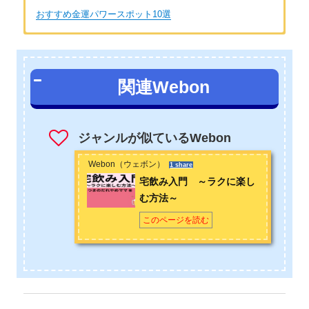
おすすめ金運パワースポット10選
著者：fumie
ファイナンシャルプランナー(AFP)
関連Webon
FPであるにも関わらず、クレジットカードを多用するなどお金
と上手くつきあえなかった時期に、お金を管理することの大切
さを知る。仕事が上手くいかなかった時代に開運掃除や金運を
ジャンルが似ているWebon
上げる財布など、スピリチュアル的な見えない世界にも興味を
抱くようになる。お金と上手につきあうにはFPの左脳的な知識
Webon（ウェボン）
1 share
に加えて、右脳的なマインド、そして見えないスピリチュアル
宅飲み入門 ～ラクに楽し
な世界を知ることが大切なことを実感し、“金運アップ”をトータ
む方法～
ルで考えるようになる。FPとして執筆や講師としての活動を行
このページを読む
いながら、物心共の豊かさである“金運アップ”をライフワークと
して追求している。
お問い合わせは
こちら
から