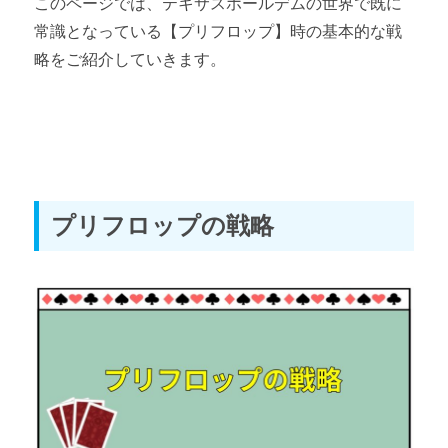
このページでは、テキサスホールデムの世界で既に
常識となっている【プリフロップ】時の基本的な戦
テキサスホールデムの戦略⑤ 【プレイスタイル】
略をご紹介していきます。
第4章 練習問題集
テキサスホールデムが強くなる練習問題① 【ハンド・アクシ
ョン・ポット編】
テキサスホールデムが強くなる練習問題② 【アウツ・オッ
ズ・プロテクションベット編】
プリフロップの戦略
第5章 実際にプレイしてみよう
テキサスホールデムポーカーおすすめアプリ３選
テキサスホールデムのおすすめ本と道具
番外編 専門用語集
テキサスホールデム専門用語集