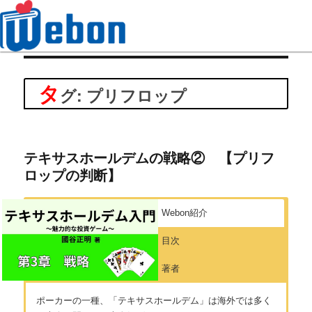
Webon（ウェボン）
タ
グ: プリフロップ
テキサスホールデムの戦略② 【プリフ
ロップの判断】
Webon紹介
目次
著者
ポーカーの一種、「テキサスホールデム」は海外では多く