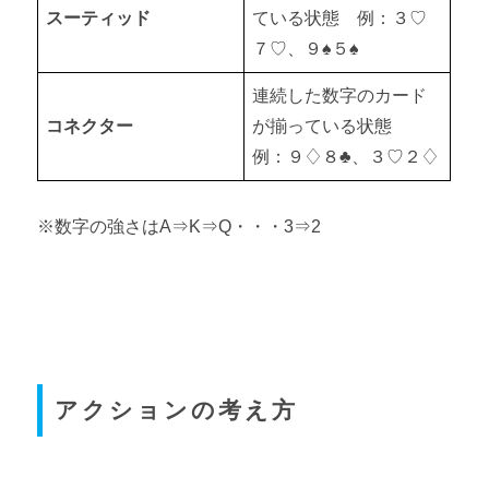
スーティッド
ている状態 例：３♡
７♡、９♠５♠
連続した数字のカード
コネクター
が揃っている状態
例：９♢８♣、３♡２♢
※数字の強さはA⇒K⇒Q・・・3⇒2
アクションの考え方