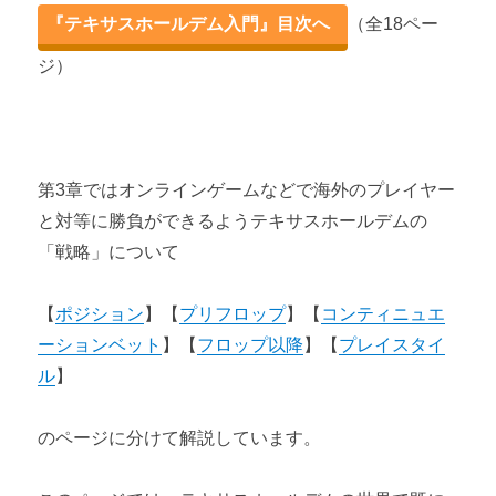
テキサスホールデムの役（ハンド）一覧
『テキサスホールデム入門』目次へ
（全18ペー
ジ）
テキサスホールデム3つのベットルールとゲーム形式
第2章 テキサスホールデムの確率
テキサスホールデムの確率 【オッズ・アウツ】
第3章ではオンラインゲームなどで海外のプレイヤー
テキサスホールデムの確率 【スターティングハンド】
と対等に勝負ができるようテキサスホールデムの
「戦略」について
第3章 テキサスホールデムの戦略
【
ポジション
】【
プリフロップ
】【
コンティニュエ
テキサスホールデムの戦略① 【ポジションの重要性】
ーションベット
】【
フロップ以降
】【
プレイスタイ
テキサスホールデムの戦略② 【プリフロップ時の判断】
ル
】
テキサスホールデムの戦略③ 【コンティニュエーションベッ
のページに分けて解説しています。
ト】
テキサスホールデムの戦略④ 【フロップ以降の５の戦術】