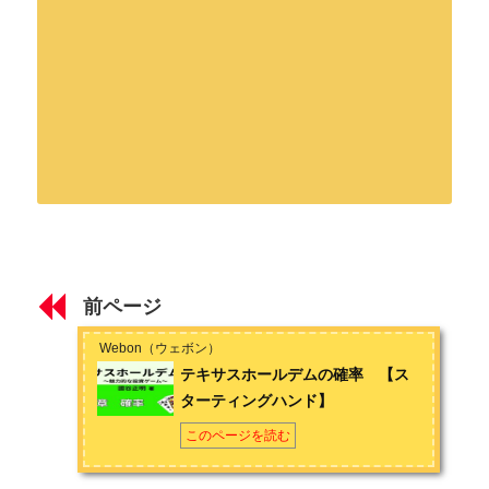
はじめに
著者：國谷正明
テキサスホールデムとは
テキサスホールデムのプレイ歴約4年。海外プレイヤーとのオン
ライン対戦を中心に洋書の教則本を読んで勉強。投資の要素が
前ページ
魅力の高度な知的ゲームであるテキサスホールデムの面白さを
第1章 テキサスホールデムのルール
多くの人に伝えたいという思いがある。
facebook
（國谷）
Webon（ウェボン）
テキサスホールデムのルール 【ゲームの流れ】
テキサスホールデムの確率 【ス
お問い合わせは
こちら
から
ターティングハンド】
テキサスホールデムのルール② 【アクション】
このページを読む
テキサスホールデムのルール③ 【ポジション】