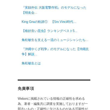
『実録外伝 大阪電撃作戦』のモデルになった
【明友会...
King Gnuの軌跡① 【Srv.Vinci時代...
【格好良い昆虫】ランキングベスト5...
角松敏生を支える一流のミュージシャンたち...
『沖縄やくざ戦争』のモデルになった【沖縄抗
争】解説...
角松敏生とは
免責事項
Webonに掲載されている情報の正確性を求める
為、著者・編集共に調査を実施しておりますが一
部古いもの・正確性に欠けるものがある可能性が