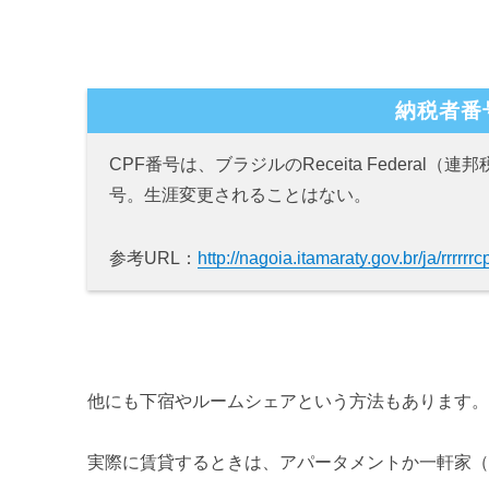
納税者番
CPF番号は、ブラジルのReceita Federa
号。生涯変更されることはない。
参考URL：
http://nagoia.itamaraty.gov.br/ja/rrrrrrc
他にも下宿やルームシェアという方法もあります
実際に賃貸するときは、アパータメントか一軒家（