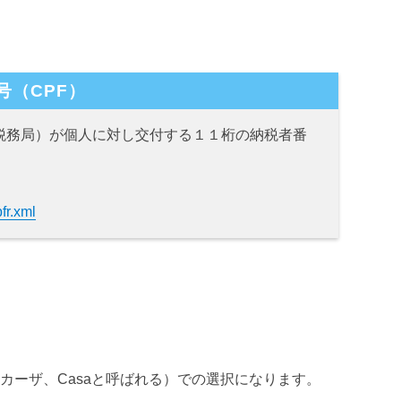
号（CPF）
l（連邦税務局）が個人に対し交付する１１桁の納税者番
pfr.xml
。
カーザ、Casaと呼ばれる）での選択になります。