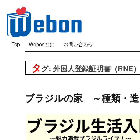
「好き」は面白い
Top
Webonとは
お問い合わせ
Webon（ウェボン）
タ
グ: 外国人登録証明書（RNE
ブラジルの家 ～種類・造