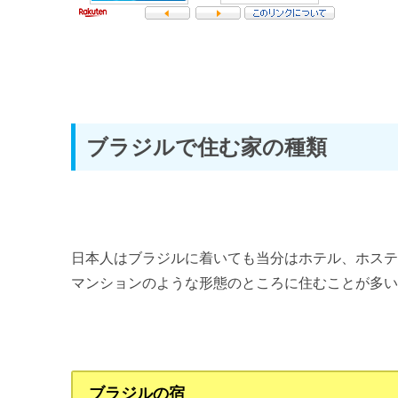
第4章 ブラジル社会を知ろう！
ブラジル社会の特徴 ～多様性と親日国～
ブラジルと日本の違い ～あり得ないでしょって話が面白い！
ブラジルで住む家の種類
おわりに
おわりに ～ブラジルの魅力～
日本人はブラジルに着いても当分はホテル、ホス
マンションのような形態のところに住むことが多
ブラジルの宿