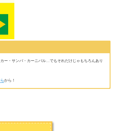
ッカー・サンバ・カーニバル…でもそれだけじゃもちろんあり
ちら
から！
。日本で知り合った日系ブラジル人の主人と子供3人で、ブラジル
お気に入り。どんなかな？とちょっとでも気になったらぜひ覗