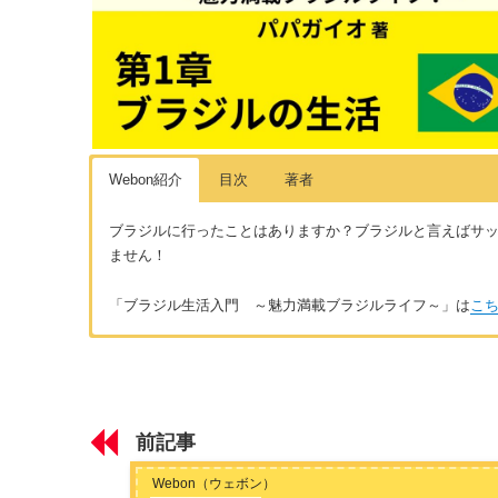
Webon紹介
目次
著者
ブラジルに行ったことはありますか？ブラジルと言えばサ
ません！
「ブラジル生活入門 ～魅力満載ブラジルライフ～」は
こ
はじめに
著者：パパガイオ
はじめに ～移住歴17年だから伝えられるブラジルの魅力～
ブラジルの酸いも甘いも知り尽くしている在住歴17年の女性
ライフを満喫中です！特にトロピカルフルーツや自由な感じが
前記事
いてみてください。面白い発見があるかもしれませんよ？
第1章 ブラジルの生活ってどんな感じ？
Webon（ウェボン）
ブラジルの生活費・物価 ～高い？安い？～