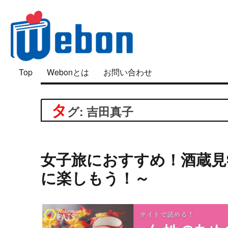
「好き」は面白い
Top
Webonとは
お問い合わせ
Webon（ウェボン）
タ
グ: 吉田真子
女子旅におすすめ！酒蔵見
に楽しもう！～