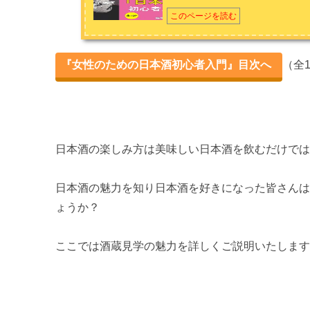
お問い合わせは
こちら
から
このページを読む
日本酒ってどんなお酒？
日本酒の種類
『女性のための日本酒初心者入門』目次へ
（全
日本酒ならではの魅力
第２章 女性におすすめの日本酒
最初に飲む日本酒の選び方
日本酒の楽しみ方は美味しい日本酒を飲むだけで
女性も飲みやすい日本酒５選
日本酒の魅力を知り日本酒を好きになった皆さん
ょうか？
自分好みの日本酒を探す
第３章 日本酒女子会を楽しむ！
ここでは酒蔵見学の魅力を詳しくご説明いたしま
女子会を華やかにするアテ
可愛い日本酒の酒器