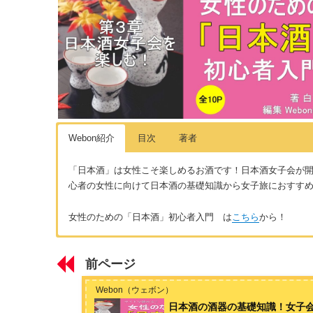
Webon紹介
目次
著者
「日本酒」は女性こそ楽しめるお酒です！日本酒女子会が
心者の女性に向けて日本酒の基礎知識から女子旅におすす
女性のための「日本酒」初心者入門 は
こちら
から！
はじめに
著者 白花豆子
前ページ
女子会に日本酒がおすすめな４つの理由！
20代女子のフリーライター。日本酒居酒屋に連れて行っても
く。若い女性にもっと日本酒の魅力を知ってほしいという思い
Webon（ウェボン）
第１章 日本酒の基礎知識
日本酒の酒器の基礎知識！女子