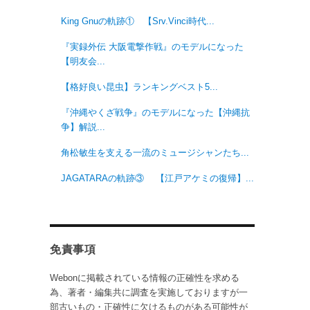
King Gnuの軌跡① 【Srv.Vinci時代...
『実録外伝 大阪電撃作戦』のモデルになった
【明友会...
【格好良い昆虫】ランキングベスト5...
『沖縄やくざ戦争』のモデルになった【沖縄抗
争】解説...
角松敏生を支える一流のミュージシャンたち...
JAGATARAの軌跡③ 【江戸アケミの復帰】...
免責事項
Webonに掲載されている情報の正確性を求める
為、著者・編集共に調査を実施しておりますが一
部古いもの・正確性に欠けるものがある可能性が